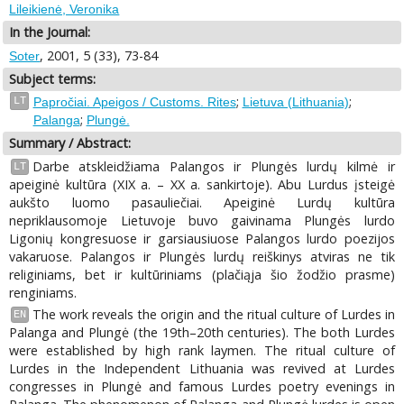
Lileikienė, Veronika
In the Journal:
, 2001, 5 (33), 73-84
Soter
Subject terms:
;
;
LT
Papročiai. Apeigos / Customs. Rites
Lietuva (Lithuania)
;
Palanga
Plungė.
Summary / Abstract:
Darbe atskleidžiama Palangos ir Plungės lurdų kilmė ir
LT
apeiginė kultūra (XIX a. – XX a. sankirtoje). Abu Lurdus įsteigė
aukšto luomo pasauliečiai. Apeiginė Lurdų kultūra
nepriklausomoje Lietuvoje buvo gaivinama Plungės lurdo
Ligonių kongresuose ir garsiausiuose Palangos lurdo poezijos
vakaruose. Palangos ir Plungės lurdų reiškinys atviras ne tik
religiniams, bet ir kultūriniams (plačiąja šio žodžio prasme)
renginiams.
The work reveals the origin and the ritual culture of Lurdes in
EN
Palanga and Plungė (the 19th–20th centuries). The both Lurdes
were established by high rank laymen. The ritual culture of
Lurdes in the Independent Lithuania was revived at Lurdes
congresses in Plungė and famous Lurdes poetry evenings in