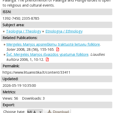
Palanga. The phenomenon of Palanga and Plungė lurdes is open
to religious and cultural events.
ISSN:
1392-7450; 2335-8785
Subject area:
Teologija / Theology
Etnologija / Ethnology
Related Publications:
Mergelės Marijos apsireiškimų traktuotė lietuvių folklore
.
Soter
2008, 28 (56), 155-165.
Švč. Mergelės Marijos išvaizdos ypatumai folklore
.
Liaudies
kultūra
2006, 1, 10-12.
Permalink:
https://www.lituanistika.lt/content/33411
Updated:
2026-05-19 10:35:00
Metrics:
Views: 56
Downloads: 3
Export:
Choose type:
Download