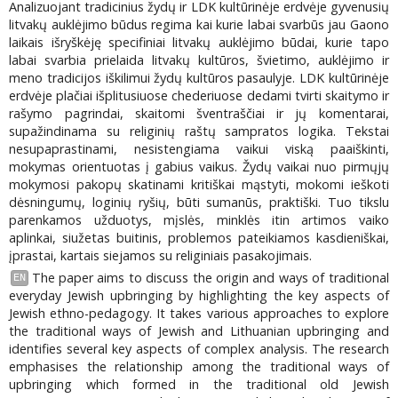
Analizuojant tradicinius žydų ir LDK kultūrinėje erdvėje gyvenusių
litvakų auklėjimo būdus regima kai kurie labai svarbūs jau Gaono
laikais išryškėję specifiniai litvakų auklėjimo būdai, kurie tapo
labai svarbia prielaida litvakų kultūros, švietimo, auklėjimo ir
meno tradicijos iškilimui žydų kultūros pasaulyje. LDK kultūrinėje
erdvėje plačiai išplitusiuose chederiuose dedami tvirti skaitymo ir
rašymo pagrindai, skaitomi šventraščiai ir jų komentarai,
supažindinama su religinių raštų sampratos logika. Tekstai
nesupaprastinami, nesistengiama vaikui viską paaiškinti,
mokymas orientuotas į gabius vaikus. Žydų vaikai nuo pirmųjų
mokymosi pakopų skatinami kritiškai mąstyti, mokomi ieškoti
dėsningumų, loginių ryšių, būti sumanūs, praktiški. Tuo tikslu
parenkamos užduotys, mįslės, minklės itin artimos vaiko
aplinkai, siužetas buitinis, problemos pateikiamos kasdieniškai,
įprastai, kartais siejamos su religiniais pasakojimais.
The paper aims to discuss the origin and ways of traditional
EN
everyday Jewish upbringing by highlighting the key aspects of
Jewish ethno-pedagogy. It takes various approaches to explore
the traditional ways of Jewish and Lithuanian upbringing and
identifies several key aspects of complex analysis. The research
emphasises the relationship among the traditional ways of
upbringing which formed in the traditional old Jewish