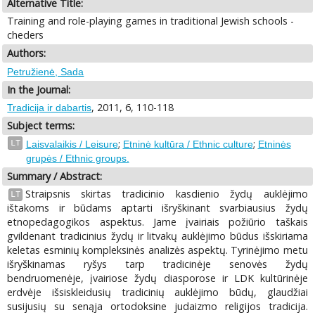
Alternative Title:
Training and role-playing games in traditional Jewish schools -
cheders
Authors:
Petružienė, Sada
In the Journal:
, 2011, 6, 110-118
Tradicija ir dabartis
Subject terms:
;
;
LT
Laisvalaikis / Leisure
Etninė kultūra / Ethnic culture
Etninės
grupės / Ethnic groups.
Summary / Abstract:
Straipsnis skirtas tradicinio kasdienio žydų auklėjimo
LT
ištakoms ir būdams aptarti išryškinant svarbiausius žydų
etnopedagogikos aspektus. Jame įvairiais požiūrio taškais
gvildenant tradicinius žydų ir litvakų auklėjimo būdus išskiriama
keletas esminių kompleksinės analizės aspektų. Tyrinėjimo metu
išryškinamas ryšys tarp tradicinėje senovės žydų
bendruomenėje, įvairiose žydų diasporose ir LDK kultūrinėje
erdvėje išsiskleidusių tradicinių auklėjimo būdų, glaudžiai
susijusių su senąja ortodoksine judaizmo religijos tradicija.