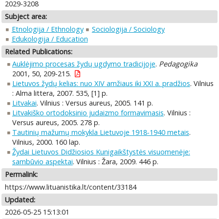
2029-3208
Subject area:
Etnologija / Ethnology
Sociologija / Sociology
Edukologija / Education
Related Publications:
Auklėjimo procesas žydų ugdymo tradicijoje
.
Pedagogika
2001, 50, 209-215.
Lietuvos žydų kelias: nuo XIV amžiaus iki XXI a. pradžios
. Vilnius
: Alma littera, 2007. 535, [1] p.
Litvakai
. Vilnius : Versus aureus, 2005. 141 p.
Litvakiško ortodoksinio judaizmo formavimasis
. Vilnius :
Versus aureus, 2005. 278 p.
Tautinių mažumų mokykla Lietuvoje 1918-1940 metais
.
Vilnius, 2000. 160 lap.
Žydai Lietuvos Didžiosios Kunigaikštystės visuomenėje:
sambūvio aspektai
. Vilnius : Žara, 2009. 446 p.
Permalink:
https://www.lituanistika.lt/content/33184
Updated:
2026-05-25 15:13:01