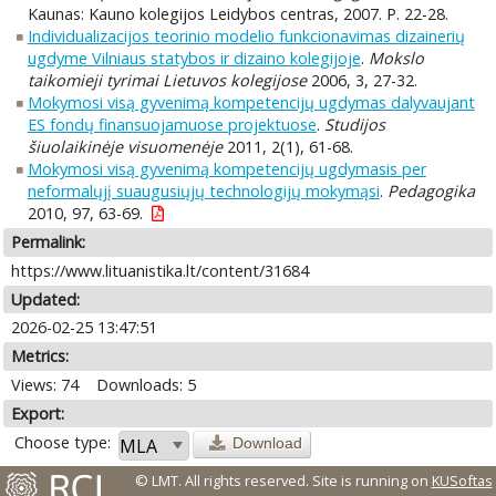
Kaunas: Kauno kolegijos Leidybos centras, 2007. P. 22-28.
Individualizacijos teorinio modelio funkcionavimas dizainerių
ugdyme Vilniaus statybos ir dizaino kolegijoje
.
Mokslo
taikomieji tyrimai Lietuvos kolegijose
2006, 3, 27-32.
Mokymosi visą gyvenimą kompetencijų ugdymas dalyvaujant
ES fondų finansuojamuose projektuose
.
Studijos
šiuolaikinėje visuomenėje
2011, 2(1), 61-68.
Mokymosi visą gyvenimą kompetencijų ugdymasis per
neformalųjį suaugusiųjų technologijų mokymąsi
.
Pedagogika
2010, 97, 63-69.
Permalink:
https://www.lituanistika.lt/content/31684
Updated:
2026-02-25 13:47:51
Metrics:
Views: 74
Downloads: 5
Export:
Choose type:
Download
© LMT. All rights reserved.
Site is running on
KUSoftas