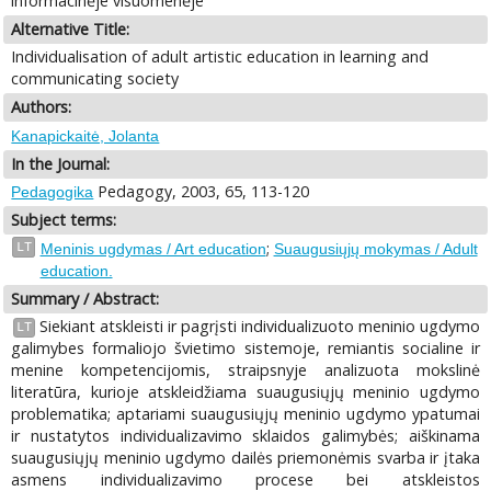
informacinėje visuomenėje
Alternative Title:
Individualisation of adult artistic education in learning and
communicating society
Authors:
Kanapickaitė, Jolanta
In the Journal:
Pedagogy, 2003, 65, 113-120
Pedagogika
Subject terms:
;
LT
Meninis ugdymas / Art education
Suaugusiųjų mokymas / Adult
education.
Summary / Abstract:
Siekiant atskleisti ir pagrįsti individualizuoto meninio ugdymo
LT
galimybes formaliojo švietimo sistemoje, remiantis socialine ir
menine kompetencijomis, straipsnyje analizuota mokslinė
literatūra, kurioje atskleidžiama suaugusiųjų meninio ugdymo
problematika; aptariami suaugusiųjų meninio ugdymo ypatumai
ir nustatytos individualizavimo sklaidos galimybės; aiškinama
suaugusiųjų meninio ugdymo dailės priemonėmis svarba ir įtaka
asmens individualizavimo procese bei atskleistos