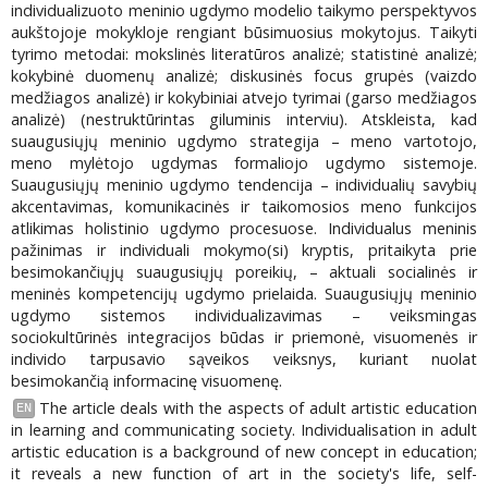
individualizuoto meninio ugdymo modelio taikymo perspektyvos
aukštojoje mokykloje rengiant būsimuosius mokytojus. Taikyti
tyrimo metodai: mokslinės literatūros analizė; statistinė analizė;
kokybinė duomenų analizė; diskusinės focus grupės (vaizdo
medžiagos analizė) ir kokybiniai atvejo tyrimai (garso medžiagos
analizė) (nestruktūrintas giluminis interviu). Atskleista, kad
suaugusiųjų meninio ugdymo strategija – meno vartotojo,
meno mylėtojo ugdymas formaliojo ugdymo sistemoje.
Suaugusiųjų meninio ugdymo tendencija – individualių savybių
akcentavimas, komunikacinės ir taikomosios meno funkcijos
atlikimas holistinio ugdymo procesuose. Individualus meninis
pažinimas ir individuali mokymo(si) kryptis, pritaikyta prie
besimokančiųjų suaugusiųjų poreikių, – aktuali socialinės ir
meninės kompetencijų ugdymo prielaida. Suaugusiųjų meninio
ugdymo sistemos individualizavimas – veiksmingas
sociokultūrinės integracijos būdas ir priemonė, visuomenės ir
individo tarpusavio sąveikos veiksnys, kuriant nuolat
besimokančią informacinę visuomenę.
The article deals with the aspects of adult artistic education
EN
in learning and communicating society. Individualisation in adult
artistic education is a background of new concept in education;
it reveals a new function of art in the society's life, self-