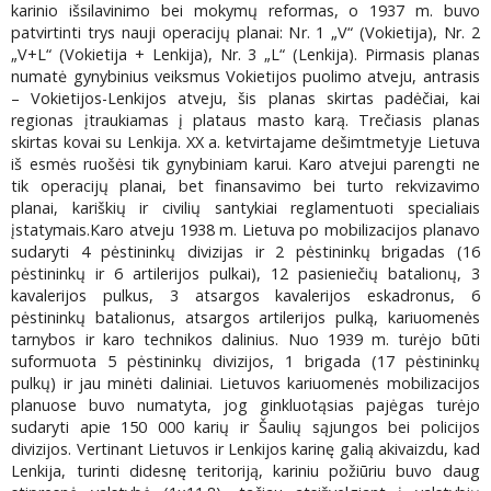
karinio išsilavinimo bei mokymų reformas, o 1937 m. buvo
patvirtinti trys nauji operacijų planai: Nr. 1 „V“ (Vokietija), Nr. 2
„V+L“ (Vokietija + Lenkija), Nr. 3 „L“ (Lenkija). Pirmasis planas
numatė gynybinius veiksmus Vokietijos puolimo atveju, antrasis
– Vokietijos-Lenkijos atveju, šis planas skirtas padėčiai, kai
regionas įtraukiamas į plataus masto karą. Trečiasis planas
skirtas kovai su Lenkija. XX a. ketvirtajame dešimtmetyje Lietuva
iš esmės ruošėsi tik gynybiniam karui. Karo atvejui parengti ne
tik operacijų planai, bet finansavimo bei turto rekvizavimo
planai, kariškių ir civilių santykiai reglamentuoti specialiais
įstatymais.Karo atveju 1938 m. Lietuva po mobilizacijos planavo
sudaryti 4 pėstininkų divizijas ir 2 pėstininkų brigadas (16
pėstininkų ir 6 artilerijos pulkai), 12 pasieniečių batalionų, 3
kavalerijos pulkus, 3 atsargos kavalerijos eskadronus, 6
pėstininkų batalionus, atsargos artilerijos pulką, kariuomenės
tarnybos ir karo technikos dalinius. Nuo 1939 m. turėjo būti
suformuota 5 pėstininkų divizijos, 1 brigada (17 pėstininkų
pulkų) ir jau minėti daliniai. Lietuvos kariuomenės mobilizacijos
planuose buvo numatyta, jog ginkluotąsias pajėgas turėjo
sudaryti apie 150 000 karių ir Šaulių sąjungos bei policijos
divizijos. Vertinant Lietuvos ir Lenkijos karinę galią akivaizdu, kad
Lenkija, turinti didesnę teritoriją, kariniu požiūriu buvo daug