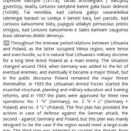
stipresnė valstybė (1x11.8), tačiau atsižvelgiant į valstybių
gyventojų skaičių Lietuvos santykinė karinė galia buvo didesnė
(1x0.86). Tai nereiškia, kad Lietuva galėjo savarankiškai
sėkmingai kariauti su Lenkija ir laimėti karą, bet parodo, kad
Lietuvos kariuomenė būtų pajėgusi atlaikyti pirmuosius priešo
smūgius, kad Lietuvos kariuomenei ir šalies kariniam saugumui
buvo skiriamas didelis dėmesys.
Throughout the interwar period relations between Lithuania
EN
and Poland, as the latter occupied Vilnius region, were tense
and even hostile, so it is natural that Lithuania's military doctrine
for a long time listed Poland as a main enemy. The situation
changed around 1934, when Germany was added to the list of
eventual enemies, and eventually it became a major threat, but
in the public discourse Poland remained the major threat
thereinafter. In 1935 the Lithuanian Armed Forces started the
essential structural, planning and military education and training
reforms, and in 1937 the plans were approved for three new
operations: No. 1 "V" (Germany), no. 2 "V + L" (Germany +
Poland) and no. 3 "L" (Poland). The first plan has provided the
actions in case of defense against the German attack, the
second - against Germany and Poland, but this plan was mainly
designed to be the case if the region would meet a large-scale
war. The third plan was intended to counter the threats from