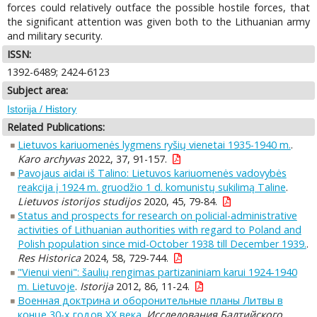
forces could relatively outface the possible hostile forces, that
the significant attention was given both to the Lithuanian army
and military security.
ISSN:
1392-6489; 2424-6123
Subject area:
Istorija / History
Related Publications:
Lietuvos kariuomenės lygmens ryšių vienetai 1935-1940 m.
.
Karo archyvas
2022, 37, 91-157.
Pavojaus aidai iš Talino: Lietuvos kariuomenės vadovybės
reakcija į 1924 m. gruodžio 1 d. komunistų sukilimą Taline
.
Lietuvos istorijos studijos
2020, 45, 79-84.
Status and prospects for research on policial-administrative
activities of Lithuanian authorities with regard to Poland and
Polish population since mid-October 1938 till December 1939.
.
Res Historica
2024, 58, 729-744.
"Vienui vieni": šaulių rengimas partizaniniam karui 1924-1940
m. Lietuvoje
.
Istorija
2012, 86, 11-24.
Военная доктрина и оборонительные планы Литвы в
конце 30-х годов XX века
.
Исследования Балтийского