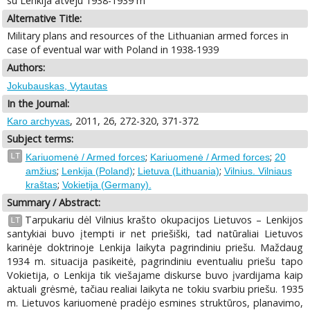
su Lenkija atveju 1938-1939 m
Alternative Title:
Military plans and resources of the Lithuanian armed forces in
case of eventual war with Poland in 1938-1939
Authors:
Jokubauskas, Vytautas
In the Journal:
, 2011, 26, 272-320, 371-372
Karo archyvas
Subject terms:
;
;
LT
Kariuomenė / Armed forces
Kariuomenė / Armed forces
20
;
;
;
amžius
Lenkija (Poland)
Lietuva (Lithuania)
Vilnius. Vilniaus
;
kraštas
Vokietija (Germany).
Summary / Abstract:
Tarpukariu dėl Vilnius krašto okupacijos Lietuvos – Lenkijos
LT
santykiai buvo įtempti ir net priešiški, tad natūraliai Lietuvos
karinėje doktrinoje Lenkija laikyta pagrindiniu priešu. Maždaug
1934 m. situacija pasikeitė, pagrindiniu eventualiu priešu tapo
Vokietija, o Lenkija tik viešajame diskurse buvo įvardijama kaip
aktuali grėsmė, tačiau realiai laikyta ne tokiu svarbiu priešu. 1935
m. Lietuvos kariuomenė pradėjo esmines struktūros, planavimo,