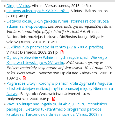
Dingęs Vilnius
. Vilnius : Versus aureus, 2013. 446 p.
Lietuvos auksakalystė: XV-XIX amžius
. Vilnius : Baltos lankos,
[2001]. 487 p.
Lietuvos didžiųjų kunigaikščių rūmai: istorinės raidos bruožai,
atkūrimas, ekspozicijos
.
Lietuvos didžiųjų kunigaikščių rūmai
Vilniaus žemutinėje pilyje: istorija ir rinkiniai.
Vilnius :
Nacionalinis muziejus Lietuvos Didžiosios Kunigaikštystės
valdovų rūmai, 2010. P. 31-60.
Lukiškės: nuo priemiesčio iki centro (XV a. - XX a. pradžia).
.
Vilnius : Diemedis, 2008. 291 p.
Ogrody królewskie w Wilnie i innych rezydencjach Wielkiego
Księstwa Litewskiego w XVI wieku
.
Królewskie ogrody w
Polsce: materiały sesji naukowej Warszawa, 10-11 maja 2001
roku.
Warszawa: Towarzystwo Opieki nad Zabytkami, 2001. P.
109-127.
Pogranicze Litwy i Korony w planach króla Zygmunta Augusta:
z historii dziejów realizacji myśli monarszej między Niemnem a
Narwią
. Białystok : Wydawnictwo Uniwersytetu w
Białymstoku, 2000. 646 p.
Vavelis Vilniuje: nuo Jogailaičių iki Abiejų Tautų Respublikos
pabaigos ; Lietuvos tūkstantmečio programos parodos
katalogas, Taikomosios dailės muziejus, Vilnius, 2009 m.