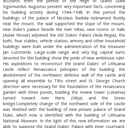
accounts from the period of the reign of Grand Duke
Sigismundus Augustus present very important facts concerning
his building activity during 1544–1548. In this period the
buildings of the palace of Nicolaus Radvila nicknamed Ruddy
near the mount, the wall supported the slope of the mount,
new Duke's palace beside the river Vilnia, new rooms or halls
(Aulae Novue) adjoined the old Dukes' Palace (Aula Regia), the
bath, four stables, vehicle station, armory and other household
buildings were built under the administration of the treasurer
Jan Lutomirski. Large-scale range and very big capital sums
devoted for this building show the pride of new ambitious ruler.
His aspirations to reconstruct the Grand Dukes' of Lithuania
castle reflect Renaissance principles of the building: the
abolishment of the northwest defense wall of the castle and
opening all ensemble to Tilto street and St. George Church
direction were necessary for the foundation of the renaissance
garden with three ponds, building the review tower (Latarnia)
turned toward river Neris (Vilija) and the Green
bridge.Completely change of the northwest side of the castle
was finished with the building of new private palace of Grand
Duke, which now is identified with the building of Lithuania
National Museum. In the light of this new information we are
able to suppose the Grand Dukes' Palace with inner courtyard,