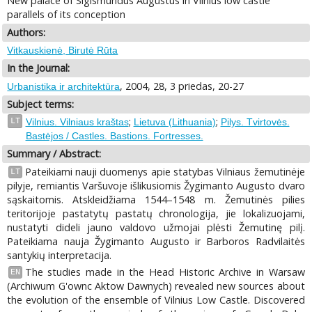
New palace of Sigismundus Augustus in Vilnius low castle
parallels of its conception
Authors:
Vitkauskienė, Birutė Rūta
In the Journal:
, 2004, 28, 3 priedas, 20-27
Urbanistika ir architektūra
Subject terms:
;
;
LT
Vilnius. Vilniaus kraštas
Lietuva (Lithuania)
Pilys. Tvirtovės.
Bastėjos / Castles. Bastions. Fortresses.
Summary / Abstract:
Pateikiami nauji duomenys apie statybas Vilniaus žemutinėje
LT
pilyje, remiantis Varšuvoje išlikusiomis Žygimanto Augusto dvaro
sąskaitomis. Atskleidžiama 1544–1548 m. Žemutinės pilies
teritorijoje pastatytų pastatų chronologija, jie lokalizuojami,
nustatyti dideli jauno valdovo užmojai plėsti Žemutinę pilį.
Pateikiama nauja Žygimanto Augusto ir Barboros Radvilaitės
santykių interpretacija.
The studies made in the Head Historic Archive in Warsaw
EN
(Archiwum G'ownc Aktow Dawnych) revealed new sources about
the evolution of the ensemble of Vilnius Low Castle. Discovered