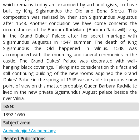
which remains today are examined by archaeologists, to have
built by King Sigismundus the Old and Bona Sforza. This
composition was realized by their son Sigismundus Augustus
after 1548. Another conclusion we have come concerns the
circumstances of the Barbara Radvilaite (Barbara Radziwill) living
in the Grand Dukes' Palace after her secret marriage with
Sigismundus Augustus in 1547 summer. The death of King
Sigismundus the Old happened in Vilnius. 1548 was
accompanied with the mourning and funeral ceremonies in the
castle. The Grand Dukes' Palace was decorated with wall-
hanging black coverings. Taking into consideration this fact and
still continuing building of the new rooms adjoined the Grand
Dukes' Palace in the spring of 1548 we are able to propose new
point of view on this matter: probably. Queen Barbara Radvilaite
lived in the new private Sigismundus August palace beside the
river Vilnia.
ISSN:
1392-1630
Subject area:
Archeologija / Archaeology
Related Publications: