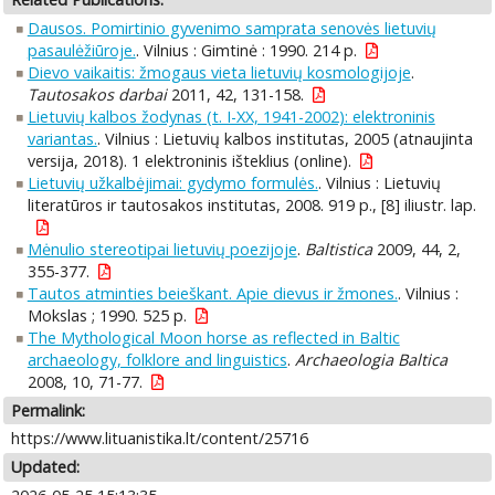
Dausos. Pomirtinio gyvenimo samprata senovės lietuvių
pasaulėžiūroje.
. Vilnius : Gimtinė : 1990. 214 p.
Dievo vaikaitis: žmogaus vieta lietuvių kosmologijoje
.
Tautosakos darbai
2011, 42, 131-158.
Lietuvių kalbos žodynas (t. I-XX, 1941-2002): elektroninis
variantas.
. Vilnius : Lietuvių kalbos institutas, 2005 (atnaujinta
versija, 2018). 1 elektroninis išteklius (online).
Lietuvių užkalbėjimai: gydymo formulės.
. Vilnius : Lietuvių
literatūros ir tautosakos institutas, 2008. 919 p., [8] iliustr. lap.
Mėnulio stereotipai lietuvių poezijoje
.
Baltistica
2009, 44, 2,
355-377.
Tautos atminties beieškant. Apie dievus ir žmones.
. Vilnius :
Mokslas ; 1990. 525 p.
The Mythological Moon horse as reflected in Baltic
archaeology, folklore and linguistics
.
Archaeologia Baltica
2008, 10, 71-77.
Permalink:
https://www.lituanistika.lt/content/25716
Updated: