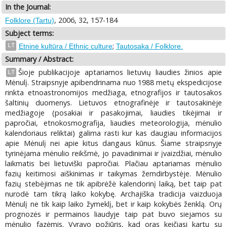
In the Journal:
, 2006, 32, 157-184
Folklore (Tartu)
Subject terms:
;
LT
Etninė kultūra / Ethnic culture
Tautosaka / Folklore.
Summary / Abstract:
Šioje publikacijoje aptariamos lietuvių liaudies žinios apie
LT
Mėnulį. Straipsnyje apibendrinama nuo 1988 metų ekspedicijose
rinkta etnoastronomijos medžiaga, etnografijos ir tautosakos
šaltinių duomenys. Lietuvos etnografinėje ir tautosakinėje
medžiagoje (posakiai ir pasakojimai, liaudies tikėjimai ir
papročiai, etnokosmografija, liaudies meteorologija, mėnulio
kalendoriaus reliktai) galima rasti kur kas daugiau informacijos
apie Mėnulį nei apie kitus dangaus kūnus. Šiame straipsnyje
tyrinėjama mėnulio reikšmė, jo pavadinimai ir įvaizdžiai, mėnulio
laikmatis bei lietuviški papročiai. Plačiau aptariamas mėnulio
fazių keitimosi aiškinimas ir taikymas žemdirbystėje. Mėnulio
fazių stebėjimas ne tik apibrėžė kalendorinį laiką, bet taip pat
nurodė tam tikrą laiko kokybę. Archajiška tradicija vaizduoja
Mėnulį ne tik kaip laiko žymeklį, bet ir kaip kokybės ženklą. Orų
prognozės ir permainos liaudyje taip pat buvo siejamos su
mėnulio fazėmis. Vyravo požiūris, kad oras keičiasi kartu su