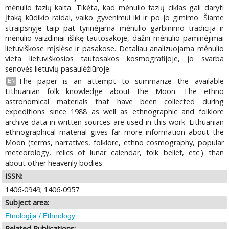
mėnulio fazių kaita. Tikėta, kad mėnulio fazių ciklas gali daryti
įtaką kūdikio raidai, vaiko gyvenimui iki ir po jo gimimo. Šiame
straipsnyje taip pat tyrinėjama mėnulio garbinimo tradicija ir
mėnulio vaizdiniai išlikę tautosakoje, dažni mėnulio paminėjimai
lietuviškose mįslėse ir pasakose. Detaliau analizuojama mėnulio
vieta lietuviškosios tautosakos kosmografijoje, jo svarba
senovės lietuvių pasaulėžiūroje.
The paper is an attempt to summarize the available
EN
Lithuanian folk knowledge about the Moon. The ethno
astronomical materials that have been collected during
expeditions since 1988 as well as ethnographic and folklore
archive data in written sources are used in this work. Lithuanian
ethnographical material gives far more information about the
Moon (terms, narratives, folklore, ethno cosmography, popular
meteorology, relics of lunar calendar, folk belief, etc.) than
about other heavenly bodies.
ISSN:
1406-0949; 1406-0957
Subject area:
Etnologija / Ethnology
Related Publications: