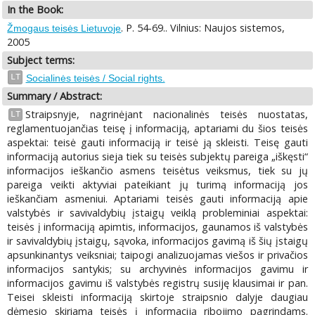
In the Book:
. P. 54-69.. Vilnius: Naujos sistemos,
Žmogaus teisės Lietuvoje
2005
Subject terms:
LT
Socialinės teisės / Social rights.
Summary / Abstract:
Straipsnyje, nagrinėjant nacionalinės teisės nuostatas,
LT
reglamentuojančias teisę į informaciją, aptariami du šios teisės
aspektai: teisė gauti informaciją ir teisė ją skleisti. Teisę gauti
informaciją autorius sieja tiek su teisės subjektų pareiga „iškęsti“
informacijos ieškančio asmens teisėtus veiksmus, tiek su jų
pareiga veikti aktyviai pateikiant jų turimą informaciją jos
ieškančiam asmeniui. Aptariami teisės gauti informaciją apie
valstybės ir savivaldybių įstaigų veiklą probleminiai aspektai:
teisės į informaciją apimtis, informacijos, gaunamos iš valstybės
ir savivaldybių įstaigų, sąvoka, informacijos gavimą iš šių įstaigų
apsunkinantys veiksniai; taipogi analizuojamas viešos ir privačios
informacijos santykis; su archyvinės informacijos gavimu ir
informacijos gavimu iš valstybės registrų susiję klausimai ir pan.
Teisei skleisti informaciją skirtoje straipsnio dalyje daugiau
dėmesio skiriama teisės į informaciją ribojimo pagrindams.