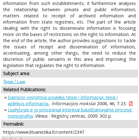
information from such establishments; it furthermore analyses
the relationship between private and public information;
matters related to receipt of archived information and
information from state registries, etc. The part of the article
dealing with the right to disseminate information is focusing
more on the bases of restrictions on the right to information. At
the end of the article, the author provides suggestions to tackle
the issues of receipt and dissemination of information,
accentuating, among other things, the need to reduce the
discretion of public servants in this area and improving the
legislation that regulates the right to information.
Subject area:
Teisė / Law
Related Publications:
Darniojo vystymosi poveikis teisei į informaciją: teisė į
aplinkos informaciją.
.
Informacijos mokslai
2008, 46, 7-23.
Liudytojas ir jo procesiniai interesai baudžiamajame procese:
monografija
. Vilnius : Registrų centras, 2009. 302 p.
Permalink:
https://www.lituanistika.lt/content/2347