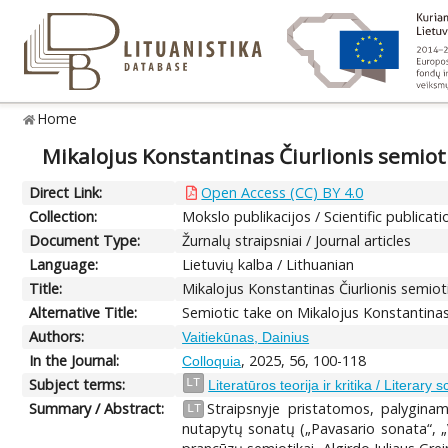
Home
Mikalojus Konstantinas Čiurlionis semioti
Direct Link:
Open Access (CC) BY 4.0
Collection:
Mokslo publikacijos / Scientific publicati
Document Type:
Žurnalų straipsniai / Journal articles
Language:
Lietuvių kalba / Lithuanian
Title:
Mikalojus Konstantinas Čiurlionis semioti
Alternative Title:
Semiotic take on Mikalojus Konstantinas 
Authors:
Vaitiekūnas, Dainius
In the Journal:
, 2025, 56, 100-118
Colloquia
Subject terms:
LT
Literatūros teorija ir kritika / Literary 
Summary / Abstract:
Straipsnyje pristatomos, palyginam
LT
nutapytų sonatų („Pavasario sonata“, „V