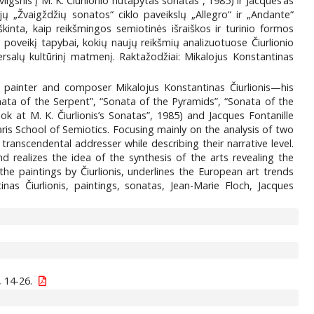
lgsnis į M. K. Čiurlionio nutapytas sonatas“, 1985) ir Jacques’as
ejų „Žvaigždžių sonatos“ ciklo paveikslų „Allegro“ ir „Andante“
yškinta, kaip reikšmingos semiotinės išraiškos ir turinio formos
poveikį tapybai, kokių naujų reikšmių analizuotuose Čiurlionio
ersalų kultūrinį matmenį. Raktažodžiai: Mikalojus Konstantinas
 painter and composer Mikalojus Konstantinas Čiurlionis—his
ata of the Serpent”, “Sonata of the Pyramids”, “Sonata of the
ok at M. K. Čiurlionis’s Sonatas”, 1985) and Jacques Fontanille
 Paris School of Semiotics. Focusing mainly on the analysis of two
transcendental addresser while describing their narrative level.
d realizes the idea of the synthesis of the arts revealing the
he paintings by Čiurlionis, underlines the European art trends
tinas Čiurlionis, paintings, sonatas, Jean-Marie Floch, Jacques
 14-26.