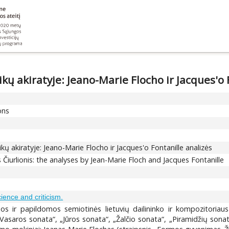
kų akiratyje: Jeano-Marie Flocho ir Jacques'o 
ons
kų akiratyje: Jeano-Marie Flocho ir Jacques'o Fontanille analizės
Čiurlionis: the analyses by Jean-Marie Floch and Jacques Fontanille
science and criticism.
os ir papildomos semiotinės lietuvių dailininko ir kompozitoriau
asaros sonata“, „Jūros sonata“, „Žalčio sonata“, „Piramidžių sonata“