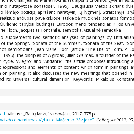
imo mokiniai: Jeanas-Marie Flochas (straipsnis „Formos gyvenimas. Žvi
rlionio nutapytose sonatose“, 1995). Daugiausia vietos skiriant dvi
nio lėmėjo poziciją aprašant naratyvinį jų lygmenį. Straipsnyje išr
realizuojančiuose paveiksluose atskleidė muzikinės sonatos formos 
o Čiurlionio tapybai būdingas Europos meno tendencijas ir jos univ
rie Floch, Jacques’as Fontanille, semiotika, vizualinė semiotika.
and supplements two semiotic analyses of paintings by Lithuanian
of the Spring”, “Sonata of the Summer”, “Sonata of the Sea”, “Son
ch semioticians, Jean-Marie Floch (article “The Life of Form. A Lo
as”, 1995), the disciples of Algirdas Julien Greimas, a founder of the
 cycle, “Allegro” and “Andante”, the article proposes introducing a 
tic expressions and elements of content which form in paintings an
a on painting. It also discusses the new meanings that opened in t
 and its universal cultural dimension. Keywords: Mikalojus Konstan
s. 1
. Vilnius : „Baltų lankų“ vadovėliai, 2017. 775 p.
o vaizdo dinamizmas Vytauto Mačernio "Vizijose"
.
Colloquia
2012, 27,