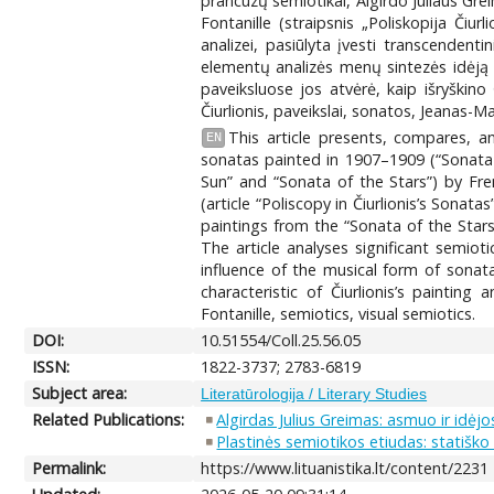
prancūzų semiotikai, Algirdo Juliaus Gre
Fontanille (straipsnis „Poliskopija Čiu
analizei, pasiūlyta įvesti transcendenti
elementų analizės menų sintezės idėją 
paveiksluose jos atvėrė, kaip išryškin
Čiurlionis, paveikslai, sonatos, Jeanas-Ma
This article presents, compares, 
EN
sonatas painted in 1907–1909 (“Sonata 
Sun” and “Sonata of the Stars”) by Fren
(article “Poliscopy in Čiurlionis’s Sonat
paintings from the “Sonata of the Stars”
The article analyses significant semio
influence of the musical form of sonat
characteristic of Čiurlionis’s painting
Fontanille, semiotics, visual semiotics.
DOI:
10.51554/Coll.25.56.05
ISSN:
1822-3737; 2783-6819
Subject area:
Literatūrologija / Literary Studies
Related Publications:
Algirdas Julius Greimas: asmuo ir idėjo
Plastinės semiotikos etiudas: statišk
Permalink:
https://www.lituanistika.lt/content/2231