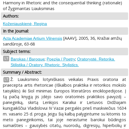
Harmony in Rhetoric and the consequential thinking (rationale)
of Žygimantas Liauksminas
Authors:
Koženiauskienė, Regina
In the Journal:
[AAAV], 2005, 36, Kražiai amžių
Acta Academiae Artium Vilnensis
sandūroje, 63-68
Subject terms:
;
;
LT
Barokas / Baroque
Poezija / Poetry
Oratorystė. Retorika.
Stilistika / Oratory. Rhetoric. Stylistics.
Summary / Abstract:
Ž. Liauksmino lotyniškasis veikalas Praxis oratoria at
LT
praecepta artis rhetoricae (Iškalbos praktika ir retorikos mokslo
taisyklės) iki šiol minimas Europos literatūros enciklopedijose. Į
tą pačią knygą jis įdėjo savo oratorinės praktikos pavyzdį –
panegiriką, skirtą Lenkijos Karaliui ir Lietuvos Didžiajam
kunigaikščiui Vladislovui IV Vazai pergalės prieš maskviečius 1634
m. vasario 25 d. proga. Jeigu šią kalbą palygintume su kitomis to
meto panegirikomis, tai joje nerastume barokui būdingos
sumaišties – gausybės citatų, nuorodų, digresijų, hiperbolių ir