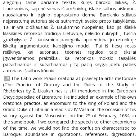
alegorijų tame pačiame tekste. Kūręs baroko laikais, Ž.
Liauksminas, kaip nė vienas iš amžininkų, išlaikė kalbos aiškumo,
nuosaikumo ir loginio paprastumo dermę. Barokinio stiliaus
neįprastumą autorius siekė sutramdyti sveiko proto taisyklėmis.
Tai ir yra didžiausias Ž. Liauksmino nuopelnas, kad jis išlaikė
klasikinės retorikos tradiciją Lietuvoje, neleido nukrypti į tuščią
gražbylystę. Ž. Liauksmino panegirika apibendrina jo retorikoje
iškeltą argumentuoto kalbėjimo modelį. Tai iš tiesų retas
reiškinys, kai autoriaus teorinės regulos taip tiksliai
įgyvendinamos praktiškai, kai retorikos mokslo taisyklės
patvirtinamos ir sutvirtinamos į tą pačią knygą įdėtu paties
autoriaus iškalbos kūriniu.
The Latin work Praxis oratoria at praecepta artis rhetoricae
EN
(The Practice of Oratory and the Rules of the Study of
Rhetorics) by Ž. Liauksminas is still mentioned in the European
Encyclopaediae of Literature. He included an example of his own
oratorical practice, an encomium to the King of Poland and the
Grand Duke of Lithuania Vladislov IV Vasa on the occasion of his
victory against the Muscovites on the 25 of February, 1634, in
the same book. If we compared the speech to other encomiums
of the time, we would not find the confusion characteristic to
Baroque: abundance in quotations, references, digressions,