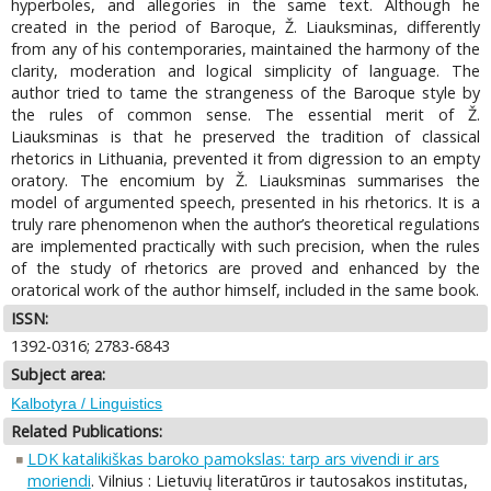
hyperboles, and allegories in the same text. Although he
created in the period of Baroque, Ž. Liauksminas, differently
from any of his contemporaries, maintained the harmony of the
clarity, moderation and logical simplicity of language. The
author tried to tame the strangeness of the Baroque style by
the rules of common sense. The essential merit of Ž.
Liauksminas is that he preserved the tradition of classical
rhetorics in Lithuania, prevented it from digression to an empty
oratory. The encomium by Ž. Liauksminas summarises the
model of argumented speech, presented in his rhetorics. It is a
truly rare phenomenon when the author’s theoretical regulations
are implemented practically with such precision, when the rules
of the study of rhetorics are proved and enhanced by the
oratorical work of the author himself, included in the same book.
ISSN:
1392-0316; 2783-6843
Subject area:
Kalbotyra / Linguistics
Related Publications:
LDK katalikiškas baroko pamokslas: tarp ars vivendi ir ars
moriendi
. Vilnius : Lietuvių literatūros ir tautosakos institutas,