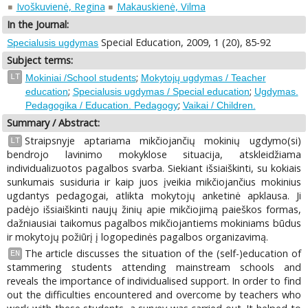
Ivoškuvienė, Regina
Makauskienė, Vilma
In the Journal:
Special Education, 2009, 1 (20), 85-92
Specialusis ugdymas
Subject terms:
;
LT
Mokiniai /School students
Mokytojų ugdymas / Teacher
;
;
education
Specialusis ugdymas / Special education
Ugdymas.
;
Pedagogika / Education. Pedagogy
Vaikai / Children.
Summary / Abstract:
Straipsnyje aptariama mikčiojančių mokinių ugdymo(si)
LT
bendrojo lavinimo mokyklose situacija, atskleidžiama
individualizuotos pagalbos svarba. Siekiant išsiaiškinti, su kokiais
sunkumais susiduria ir kaip juos įveikia mikčiojančius mokinius
ugdantys pedagogai, atlikta mokytojų anketinė apklausa. Ji
padėjo išsiaiškinti naujų žinių apie mikčiojimą paieškos formas,
dažniausiai taikomus pagalbos mikčiojantiems mokiniams būdus
ir mokytojų požiūrį į logopedinės pagalbos organizavimą.
The article discusses the situation of the (self-)education of
EN
stammering students attending mainstream schools and
reveals the importance of individualised support. In order to find
out the difficulties encountered and overcome by teachers who