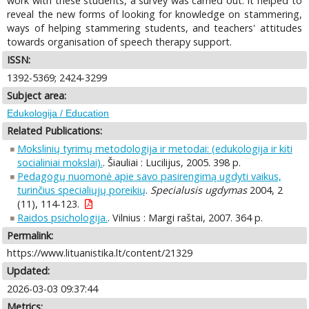
work with these students, a survey was carried out. It helped to
reveal the new forms of looking for knowledge on stammering,
ways of helping stammering students, and teachers' attitudes
towards organisation of speech therapy support.
ISSN:
1392-5369; 2424-3299
Subject area:
Edukologija / Education
Related Publications:
Mokslinių tyrimų metodologija ir metodai: (edukologija ir kiti
socialiniai mokslai).
. Šiauliai : Lucilijus, 2005. 398 p.
Pedagogų nuomonė apie savo pasirengimą ugdyti vaikus,
turinčius specialiųjų poreikių
.
Specialusis ugdymas
2004, 2
(11), 114-123.
Raidos psichologija.
. Vilnius : Margi raštai, 2007. 364 p.
Permalink:
https://www.lituanistika.lt/content/21329
Updated:
2026-03-03 09:37:44
Metrics: