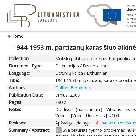
Home
1944-1953 m. partizanų karas šiuolaikinėje
Collection:
Mokslo publikacijos / Scientific publicati
Document Type:
Disertacijos / Dissertations
Language:
Lietuvių kalba / Lithuanian
Title:
1944-1953 m. partizanų karas šiuolaikinėje
Authors:
Gailius, Bernardas
Publication Data:
Vilnius, 2009.
Pages:
290 p
Notes:
Dr. disert. (humanit. m.) - Vilniaus unive
Vilnius : [Vilnius University], 2009.
Reviews:
Apžvalga leidinyje
Lietuvos istorijos s
Summary / Abstract:
Svarbiausias tyrimo problemas nulėm
LT