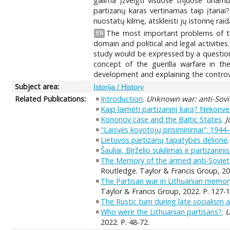
galima įžvelgti visuose trijuose tiria
partizanų karas vertinamas taip įtariai? 
nuostatų kilmę, atskleisti jų istorinę ra
The most important problems of the
EN
domain and political and legal activities
study would be expressed by a question,
concept of the guerilla warfare in the 
development and explaining the controvers
Subject area:
Istorija / History
Related Publications:
Introduction
.
Unknown war: anti-Sovie
Kaip laimėti partizaninį karą? Nekonve
Kononov case and the Baltic States
.
J
"Laisvės kovotojų prisiminimai": 1944
Lietuvos partizanų tapatybės dėlionė
Šauliai, Birželio sukilimas ir partizanin
The Memory of the armed anti-Soviet 
Routledge. Taylor & Francis Group, 20
The Partisan war in Lithuanian memory
Taylor & Francis Group, 2022. P. 127-1
The Rustic turn during late socialism
Who were the Lithuanian partisans?
.
U
2022. P. 48-72.