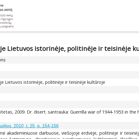
 Lietuvos istorinėje, politinėje ir teisinėje k
ons
 Lietuvos istorinėje, politinėje ir teisinėje kultūroje
rsitetas, 2009. Dr. disert. santrauka: Guerrilla war of 1944-1953 in the 
tudijos. 2010, t. 25, p. 154-156
ė akademiniuose darbuose, viešojoje erdvėje, politinėje ir teisinėj