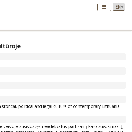
ultūroje
historical, political and legal culture of contemporary Lithuania.
e veikloje susiklostęs neadekvatus partizanų karo suvokimas. Jį