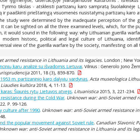
muose lygmenyse, disertacijoje įvardijamuose kultūromis". Išreišk
Tyrimo tikslas - atskleisti partizanų karo sampratą šiuolaikinėje Lie
idą ir paaiškinti prieštaringą visuomenės nusistatymą partizanų karo a
 study were determined by the inadequate perception of the guer
. It can be sighted on all the three examined levels, which, for the 
 it would sound in the following way: why Lithuanian guerilla warfar
modern historic, political and legal culture of Lithuania, identif
ial view of the guerilla warfare by the society, manifesting on all t
t armed resistance in Lithuania and its legacies.
London ; New York
ncinių karų analizė su išvadomis Lietuvai
. Vilnius : Generolo Jono Že
urisprudencija
2011, 18 (3), 859-870.
–1953 m. partizaninio karo dalyvių vardynas
.
Acta museologica Lithu
.
Liaudies kultūra
2018, 4, 11-13.
is karas: Šiaurės rytų Lietuvos atvejis
.
Lituanistica
2015, 3, 221-234.
resistance during the Cold War
.
Unknown war: anti-Soviet armed res
22. P. 99-126.
 culture after 1990
.
Unknown war: anti-Soviet armed resistance in 
48.
 and the popular movement against Soviet rule
.
Canadian Slavonic P
nknown war: anti-Soviet armed resistance in Lithuania and its leg