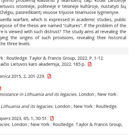
us tyrimo problemą klausimu ji skambėtų taip: kodėl Lietuvoje
tuvos istorinėje, politinėje ir teisinėje kultūroje, nustatyti šių
tžvilgiu, pasireiškiantį visuose trijuose tiriamuose lygmenyse.
illa warfare, which is expressed in academic studies, public
purpose of the thesis are named “cultures”. If the problem of the
e is viewed with such distrust? The study aims at revealing the
ying the origins of such provisions, revealing their historical
he three levels.
 : Routledge. Taylor & Francis Group, 2022. P. 1-12.
maičio Lietuvos karo akademija, 2022. 185 p.
anica
2015, 2, 201-229.
istance in Lithuania and its legacies.
London ; New York :
Lithuania and its legacies.
London ; New York : Routledge.
apers
2023, 65, 1, 30-51.
acies.
London ; New York : Routledge. Taylor & Francis Group,