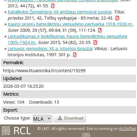
2012, 44 (72), 41-55.
Katalikybė Žemaitijoje XX amžiaus pirmojoje pusėje
.
Tiltai.
priedas
2011, 42, Telšių vyskupijai - 85 metai, 22-43.
Kauno seserų benediktinių vienuolyno pertvarka 1918-1926 m.
.
Soter
2009, 29 (57), 69-84; 31 (59), 111-124.
Lietuviškumas ir lenkiškumas Kauno benediktinių vienuolyne
1905–1924 m.
.
Soter
2015, 54 (82), 23-35.
Lietuvos vienuolijos: XX a. istorijos bruožai
. Vilnius : Lietuvos
istorijos institutas, 1997. 301 p.
Permalink:
https://www.lituanistika.lt/content/19299
Updated:
2026-03-07 16:25:20
Metrics:
Views: 104
Downloads: 13
Export:
Choose type:
Download
© LMT. All rights reserved.
Site is running on
KUSoftas
CMS
.