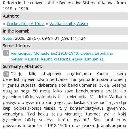
Reform in the convent of the Benedictine Sisters of Kaunas from
1918 to 1926
Authors:
Grickevičius, Artūras
Vasiliauskaitė, Aušra
In the Journal:
, 2009, 29 (57), 69-84; 31 (59), 111-124
Soter
Subject terms:
;
LT
Vienuolijos / Monasteries
1918-1940. Lietuva tarpukario
;
;
metais
Kaunas. Kauno kraštas
Lietuva (Lithuania).
Summary / Abstract:
Dviejų dalių straipsnyje nagrinėjama Kauno seserų
LT
benediktinių vienuolyno pertvarka. Tai gali padėti pažinti praeitį
ir geriau suprasti dabartinę šios bendruomenės būklę. Seserys
daugiau negu 50 metų laiko savo bendruomenę apaštalinio
gyvenimo būdo, vyskupijos teisių vienuolija. Vis dėlto Vatikano
pašvęstojo gyvenimo kongregacijos laiškai šią vienuoliją įvardija
kaip popiežiškosios teisės, t. y. kontempliatyvaus gyvenimo,
vienuolyną. Tad kokių teisių vienuolija tuomet yra ir kokį
gyvenimo būdą seserys turėtų gyventi? Šios problemos
priežastis ir pradžia - 1918-1926 m. pertvarka. Ji analizuojama