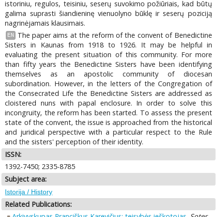
istoriniu, regulos, teisiniu, seserų suvokimo požiūriais, kad būtų
galima suprasti šiandieninę vienuolyno būklę ir seserų poziciją
nagrinėjamais klausimais.
The paper aims at the reform of the convent of Benedictine
EN
Sisters in Kaunas from 1918 to 1926. It may be helpful in
evaluating the present situation of this community. For more
than fifty years the Benedictine Sisters have been identifying
themselves as an apostolic community of diocesan
subordination. However, in the letters of the Congregation of
the Consecrated Life the Benedictine Sisters are addressed as
cloistered nuns with papal enclosure. In order to solve this
incongruity, the reform has been started. To assess the present
state of the convent, the issue is approached from the historical
and juridical perspective with a particular respect to the Rule
and the sisters' perception of their identity.
ISSN:
1392-7450; 2335-8785
Subject area:
Istorija / History
Related Publications:
Arkivyskupas Pranciškus Karevičius: teisybės ieškotojas
.
Soter