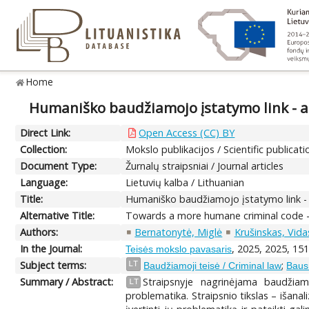
Home
Humaniško baudžiamojo įstatymo link - ar
Direct Link:
Open Access (CC) BY
Collection:
Mokslo publikacijos / Scientific publicati
Document Type:
Žurnalų straipsniai / Journal articles
Language:
Lietuvių kalba / Lithuanian
Title:
Humaniško baudžiamojo įstatymo link - 
Alternative Title:
Towards a more humane criminal code - h
Authors:
Bernatonytė, Miglė
Krušinskas, Vida
In the Journal:
, 2025, 2025, 151
Teisės mokslo pavasaris
Subject terms:
;
LT
Baudžiamoji teisė / Criminal law
Baus
Summary / Abstract:
Straipsnyje nagrinėjama baudžiam
LT
problematika. Straipsnio tikslas – išan