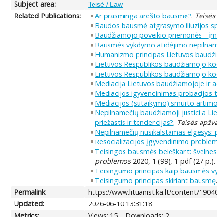
Subject area:
Teisė / Law
Related Publications:
Ar prasminga arešto bausmė?
.
Teisės
Baudos bausmė atgrasymo iliuzijos s
Baudžiamojo poveikio priemonės - įm
Bausmės vykdymo atidėjimo nepilname
Humanizmo principas Lietuvos baudži
Lietuvos Respublikos baudžiamojo kode
Lietuvos Respublikos baudžiamojo kode
Mediacija Lietuvos baudžiamojoje ir ad
Mediacijos igyvendinimas probacijos 
Mediacijos (sutaikymo) smurto artimoj
Nepilnamečių baudžiamoji justicija Li
priežastis ir tendencijas?
.
Teisės apžv
Nepilnamečių nusikalstamas elgesys: p
Resocializacijos įgyvendinimo problem
Teisingos bausmės beieškant: švelnesn
problemos
2020, 1 (99), 1 pdf (27 p.).
Teisingumo principas kaip bausmės vy
Teisingumo principas skiriant bausmę
Permalink:
https://www.lituanistika.lt/content/1904
Updated:
2026-06-10 13:31:18
Metrics:
Views: 15
Downloads: 2