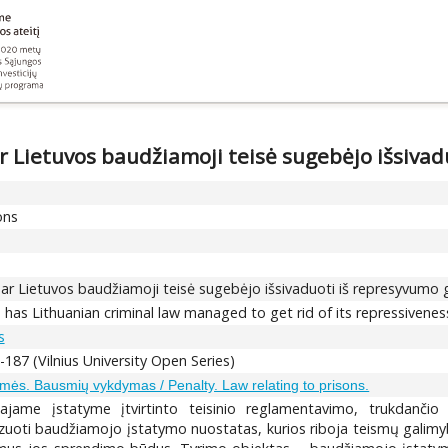
 Lietuvos baudžiamoji teisė sugebėjo išsivad
ons
ar Lietuvos baudžiamoji teisė sugebėjo išsivaduoti iš represyvumo 
as Lithuanian criminal law managed to get rid of its repressivenes
s
-187 (Vilnius University Open Series)
mės. Bausmių vykdymas / Penalty. Law relating to prisons.
ajame įstatyme įtvirtinto teisinio reglamentavimo, trukdančio
alizuoti baudžiamojo įstatymo nuostatas, kurios riboja teismų gali