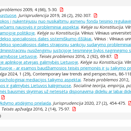
 problemos
2009, 4 (66), 5-30.
pąstuose
.
Jurisprudencija
2019, 26 (2), 292-307.
okos į nukentėjusių nuo nusikaltimų asmenų fondą teisinio regulia
čiams naujovės ir probleminiai aspektai
.
Kelyje su Konstitucija.
Vil
amojoje politikoje
.
Kelyje su Konstitucija.
Vilnius: Vilniaus universite
kso specialiosios dalies sistemiškumo iššūkiai.
. Vilnius : Vilniaus u
kso specialiosios dalies straipsnių sankcijų sudarymo probleminiai
ministracinių nusižengimų justicijoje teisminėje bylos nagrinėjimo s
tarnybose Lietuvoje
.
Teisės problemos
2016, 2 (92), 69-87.
e aplinkoje atvejais galimybės Lietuvoje
.
Kelyje su Konstitucija.
Viln
etuvoje - ar esamos baudžiamosios teisės priemonės ir jų taikymo pr
alga
2024, 1 (29), Contemporary law trends and perspectives, 86-118
sichologiniai mediacijos taikymo aspektai
.
Teisės problemos
2012, 
os ir galimybės Lietuvos kalėjimuose
.
Socialinė teorija, empirija, po
ės bausmės skyrimas už neteisėtą disponavimą dideliu ar labai didel
kdymo atidėjimo prielaida
.
Jurisprudencija
2020, 27 (2), 454-475.
.
Teisės apžvalga
2016, 2 (14), 75-97.
0