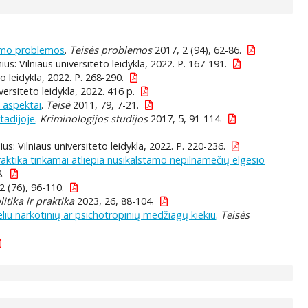
vimo problemos
.
Teisės problemos
2017, 2 (94), 62-86.
nius: Vilniaus universiteto leidykla, 2022. P. 167-191.
to leidykla, 2022. P. 268-290.
niversiteto leidykla, 2022. 416 p.
 aspektai
.
Teisė
2011, 79, 7-21.
tadijoje
.
Kriminologijos studijos
2017, 5, 91-114.
ius: Vilniaus universiteto leidykla, 2022. P. 220-236.
aktika tinkamai atliepia nusikalstamo nepilnamečių elgesio
.
2 (76), 96-110.
litika ir praktika
2023, 26, 88-104.
iu narkotinių ar psichotropinių medžiagų kiekiu
.
Teisės