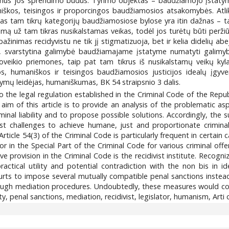
galimus jos sprendimo būdus. Tyrimo objektas – baudžiamojo įstatym
maniškos, teisingos ir proporcingos baudžiamosios atsakomybės. At
as tam tikrų kategorijų baudžiamosiose bylose yra itin dažnas – ta
mą už tam tikras nusikalstamas veikas, todėl jos turėtų būti peržiūr
pažinimas recidyvistu ne tik jį stigmatizuoja, bet ir kelia didelių a
i, svarstytina galimybė baudžiamajame įstatyme numatyti galimybę
eikio priemones, taip pat tam tikrus iš nusikalstamų veikų kylan
os, humaniškos ir teisingos baudžiamosios justicijos idealų įgyv
tymų leidėjas, humaniškumas, BK 54 straipsnio 3 dalis.
to the legal regulation established in the Criminal Code of the Rep
aim of this article is to provide an analysis of the problematic aspe
nal liability and to propose possible solutions. Accordingly, the s
st challenges to achieve humane, just and proportionate criminal
rticle 54(3) of the Criminal Code is particularly frequent in certain
or in the Special Part of the Criminal Code for various criminal offe
e provision in the Criminal Code is the recidivist institute. Recogni
actical utility and potential contradiction with the non bis in ide
urts to impose several mutually compatible penal sanctions instead 
rough mediation procedures. Undoubtedly, these measures would co
y, penal sanctions, mediation, recidivist, legislator, humanism, Arti 