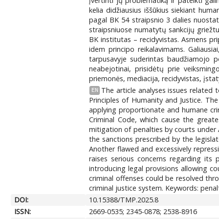
įvertinti jų problematiką ir pateikti 
kelia didžiausius iššūkius siekiant hu
pagal BK 54 straipsnio 3 dalies nuostat
straipsniuose numatytų sankcijų griežtu
BK institutas – recidyvistas. Asmens pri
idem principo reikalavimams. Galiausia
tarpusavyje suderintas baudžiamojo pov
neabejotinai, prisidėtų prie veiksming
priemonės, mediacija, recidyvistas, įsta
The article analyses issues related 
EN
Principles of Humanity and Justice. The 
applying proportionate and humane crimi
Criminal Code, which cause the greate
mitigation of penalties by courts under A
the sanctions prescribed by the legislat
Another flawed and excessively repressiv
raises serious concerns regarding its pr
introducing legal provisions allowing co
criminal offenses could be resolved th
criminal justice system. Keywords: penalt
DOI:
10.15388/TMP.2025.8
ISSN:
2669-0535; 2345-0878; 2538-8916