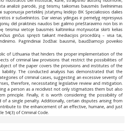
o nuostatos bei institutai, kurie, straipsnio autorių nuomone,
likta analizė parodė, jog teismų taikomas bausmės švelninimas
i suponuoja perteklinį įstatymų leidėjo BK Specialiosios dalies
ėtos ir sušvelnintos. Dar vienas ydingas ir pernelyg represyvus
bejonių dėl praktinės naudos bei galimo prieštaravimo non bis in
 teismui vietoje bausmės kaltininkui motyvuotai skirti kelias
čius ginčus spręsti taikant mediacijos procedūrą – visa tai,
endinimo. Pagrindiniai žodžiai: bausmė, baudžiamojo poveikio
ublic of Lithuania that hinders the proper implementation of the
cts of criminal law provisions that restrict the possibilities of
ubject of the paper covers the provisions and institutes of the
 liability. The conducted analysis has demonstrated that the
 categories of criminal cases, suggesting an excessive severity of
nses, therefore, necessitating legislative review and mitigation.
zing a person as a recidivist not only stigmatizes them but also
m principle. Finally, it is worth considering the possibility of
of a single penalty. Additionally, certain disputes arising from
ntribute to the enhancement of an effective, humane, and just
cle 54(3) of Criminal Code.