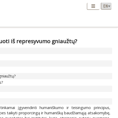
uoti iš represyvumo gniaužtų?
gniaužtų?
s?
 tinkamai įgyvendinti humaniškumo ir teisingumo principus,
mybes taikyti proporcingą ir humanišką baudžiamąją atsakomybę,