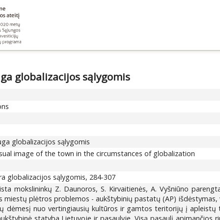
uga globalizacijos sąlygomis
ons
auga globalizacijos sąlygomis
ual image of the town in the circumstances of globalization
ra globalizacijos sąlygomis, 284-307
ista mokslininkų Z. Daunoros, S. Kirvaitienės, A. Vyšniūno parengta
ltos miestų plėtros problemos - aukštybinių pastatų (AP) išdėstymas,
ijų dėmesį nuo vertingiausių kultūros ir gamtos teritorijų į apleistų
ukštybinė statyba Lietuvoje ir pasaulyje. Visą pasaulį apimančios r