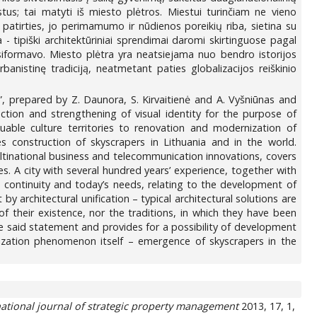
stus; tai matyti iš miesto plėtros. Miestui turinčiam ne vieno
s patirties, jo perimamumo ir nūdienos poreikių riba, sietina su
a - tipiški architektūriniai sprendimai daromi skirtinguose pagal
susiformavo. Miesto plėtra yra neatsiejama nuo bendro istorijos
anistinę tradiciją, neatmetant paties globalizacijos reiškinio
i”, prepared by Z. Daunora, S. Kirvaitienė and A. Vyšniūnas and
tion and strengthening of visual identity for the purpose of
uable culture territories to renovation and modernization of
 construction of skyscrapers in Lithuania and in the world.
ultinational business and telecommunication innovations, covers
es. A city with several hundred years’ experience, together with
ts continuity and today’s needs, relating to the development of
 architectural unification – typical architectural solutions are
of their existence, nor the traditions, in which they have been
e said statement and provides for a possibility of development
lization phenomenon itself – emergence of skyscrapers in the
national journal of strategic property management
2013, 17, 1,