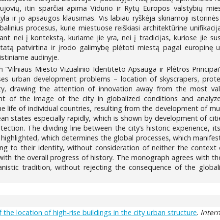
aujovių, itin sparčiai apima Vidurio ir Rytų Europos valstybių mie
kyla ir jo apsaugos klausimas. Vis labiau ryškėja skiriamoji istorinė
alinius procesus, kurie miestuose reiškiasi architektūrine unifikacij
t nei į kontekstą, kuriame jie yra, nei į tradicijas, kuriose jie 
atą patvirtina ir įrodo galimybę plėtoti miestą pagal europinę urb
stiniame audinyje.
“Vilniaus Miesto Vizualinio Identiteto Apsauga ir Plėtros Principa
es urban development problems – location of skyscrapers, protec
city, drawing the attention of innovation away from the most val
 of the image of the city in globalized conditions and analyzes
he life of individual countries, resulting from the development of m
an states especially rapidly, which is shown by development of citi
tection. The dividing line between the city’s historic experience, i
ghlighted, which determines the global processes, which manifest by
ing to their identity, without consideration of neither the context 
with the overall progress of history. The monograph agrees with th
nistic tradition, without rejecting the consequence of the globa
e location of high-rise buildings in the city urban structure
.
Inter