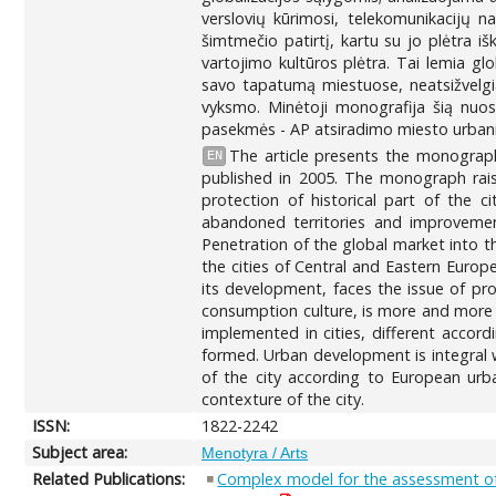
verslovių kūrimosi, telekomunikacijų n
šimtmečio patirtį, kartu su jo plėtra iš
vartojimo kultūros plėtra. Tai lemia glob
savo tapatumą miestuose, neatsižvelgian
vyksmo. Minėtoji monografija šią nuost
pasekmės - AP atsiradimo miesto urbani
The article presents the monograph 
EN
published in 2005. The monograph rais
protection of historical part of the 
abandoned territories and improvement
Penetration of the global market into t
the cities of Central and Eastern Europe
its development, faces the issue of pro
consumption culture, is more and more hi
implemented in cities, different accord
formed. Urban development is integral 
of the city according to European urba
contexture of the city.
ISSN:
1822-2242
Subject area:
Menotyra / Arts
Related Publications:
Complex model for the assessment of th