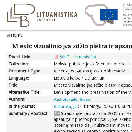
Home
Miesto vizualinio įvaizdžio plėtra ir apsa
Direct Link:
©InC – Lituanistika
Collection:
Mokslo publikacijos / Scientific publicati
Document Type:
Recenzijos. Anotacijos / Book reviews
Language:
Lietuvių kalba / Lithuanian
Title:
Miesto vizualinio įvaizdžio plėtra ir aps
Alternative Title:
Development and preservation of the vis
Authors:
Alistratovaitė, Inesa
In the Journal:
Culturology, 2006, 13, Kultū
Kultūrologija
Summary / Abstract:
Straipsnyje pristatoma 2005 m. išle
LT
apsauga ir plėtros principai". Joje iške
istorinę miesto dalį, nukreipiant inovac
globalizacijos sąlygomis; analizuojama a