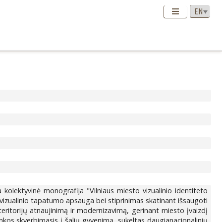
 kolektyvinė monografija "Vilniaus miesto vizualinio identiteto
 vizualinio tapatumo apsauga bei stiprinimas skatinant išsaugoti
 teritorijų atnaujinimą ir modernizavimą, gerinant miesto įvaizdį
inkos skverbimasis į šalių gyvenimą, sukeltas daugianacionalinių