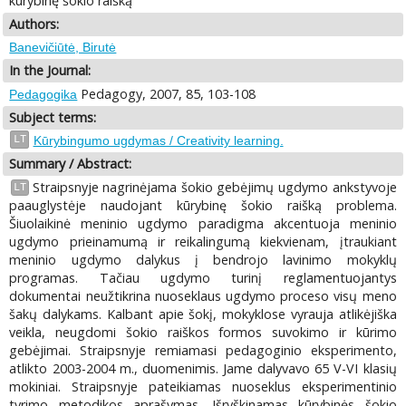
kūrybinę šokio raišką
Authors:
Banevičiūtė, Birutė
In the Journal:
Pedagogy, 2007, 85, 103-108
Pedagogika
Subject terms:
LT
Kūrybingumo ugdymas / Creativity learning.
Summary / Abstract:
Straipsnyje nagrinėjama šokio gebėjimų ugdymo ankstyvoje
LT
paauglystėje naudojant kūrybinę šokio raišką problema.
Šiuolaikinė meninio ugdymo paradigma akcentuoja meninio
ugdymo prieinamumą ir reikalingumą kiekvienam, įtraukiant
meninio ugdymo dalykus į bendrojo lavinimo mokyklų
programas. Tačiau ugdymo turinį reglamentuojantys
dokumentai neužtikrina nuoseklaus ugdymo proceso visų meno
šakų dalykams. Kalbant apie šokį, mokyklose vyrauja atlikėjiška
veikla, neugdomi šokio raiškos formos suvokimo ir kūrimo
gebėjimai. Straipsnyje remiamasi pedagoginio eksperimento,
atlikto 2003-2004 m., duomenimis. Jame dalyvavo 65 V-VI klasių
mokiniai. Straipsnyje pateikiamas nuoseklus eksperimentinio
tyrimo metodikos aprašymas. Išryškinamas kūrybinės šokio