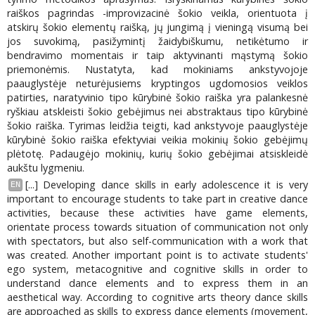
raiškos pagrindas -improvizacinė šokio veikla, orientuota į
atskirų šokio elementų raišką, jų jungimą į vieningą visumą bei
jos suvokimą, pasižymintį žaidybiškumu, netikėtumo ir
bendravimo momentais ir taip aktyvinanti mąstymą šokio
priemonėmis. Nustatyta, kad mokiniams ankstyvojoje
paauglystėje neturėjusiems kryptingos ugdomosios veiklos
patirties, naratyvinio tipo kūrybinė šokio raiška yra palankesnė
ryškiau atskleisti šokio gebėjimus nei abstraktaus tipo kūrybinė
šokio raiška. Tyrimas leidžia teigti, kad ankstyvoje paauglystėje
kūrybinė šokio raiška efektyviai veikia mokinių šokio gebėjimų
plėtotę. Padaugėjo mokinių, kurių šokio gebėjimai atsiskleidė
aukštu lygmeniu.
[...] Developing dance skills in early adolescence it is very
EN
important to encourage students to take part in creative dance
activities, because these activities have game elements,
orientate process towards situation of communication not only
with spectators, but also self-communication with a work that
was created. Another important point is to activate students'
ego system, metacognitive and cognitive skills in order to
understand dance elements and to express them in an
aesthetical way. According to cognitive arts theory dance skills
are approached as skills to express dance elements (movement,