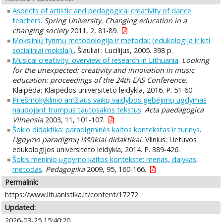
Aspects of artistic and pedagogical creativity of dance
teachers
.
Spring University. Changing education in a
changing society
2011, 2, 81-89.
Mokslinių tyrimų metodologija ir metodai: (edukologija ir kiti
socialiniai mokslai).
. Šiauliai : Lucilijus, 2005. 398 p.
Musical creativity: overview of research in Lithuania
.
Looking
for the unexpected: creativity and innovation in music
education: proceedings of the 24th EAS Conference.
Klaipėda: Klaipėdos universiteto leidykla, 2016. P. 51-60.
Priešmokyklinio amžiaus vaikų vaidybos gebėjimų ugdymas
naudojant trumpus tautosakos tekstus
.
Acta paedagogica
Vilnensia
2003, 11, 101-107.
Šokio didaktika: paradigminės kaitos kontekstas ir turinys
.
Ugdymo paradigmų iššūkiai didaktikai.
Vilnius: Lietuvos
edukologijos universiteto leidykla, 2014. P. 389-426.
Šokis meninio ugdymo kaitos kontekste: menas, dalykas,
metodas
.
Pedagogika
2009, 95, 160-166.
Permalink:
https://www.lituanistika.lt/content/17272
Updated:
2026-03-25 15:40:20