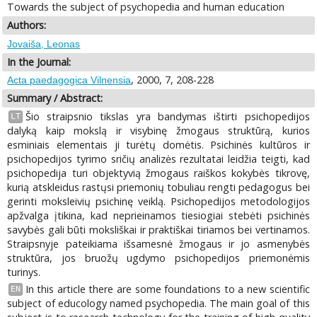
Towards the subject of psychopedia and human education
Authors:
Jovaiša, Leonas
In the Journal:
, 2000, 7, 208-228
Acta paedagogica Vilnensia
Summary / Abstract:
Šio straipsnio tikslas yra bandymas ištirti psichopedijos
LT
dalyką kaip mokslą ir visybinę žmogaus struktūrą, kurios
esminiais elementais ji turėtų domėtis. Psichinės kultūros ir
psichopedijos tyrimo sričių analizės rezultatai leidžia teigti, kad
psichopedija turi objektyvią žmogaus raiškos kokybės tikrovę,
kurią atskleidus rastųsi priemonių tobuliau rengti pedagogus bei
gerinti moksleivių psichinę veiklą. Psichopedijos metodologijos
apžvalga įtikina, kad neprieinamos tiesiogiai stebėti psichinės
savybės gali būti moksliškai ir praktiškai tiriamos bei vertinamos.
Straipsnyje pateikiama išsamesnė žmogaus ir jo asmenybės
struktūra, jos bruožų ugdymo psichopedijos priemonėmis
turinys.
In this article there are some foundations to a new scientific
EN
subject of educology named psychopedia. The main goal of this