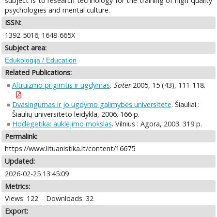
subject is to research technology for the training of high quality
psychologies and mental culture.
ISSN:
1392-5016; 1648-665X
Subject area:
Edukologija / Education
Related Publications:
Altruizmo prigimtis ir ugdymas
.
Soter
2005, 15 (43), 111-118.
Dvasingumas ir jo ugdymo galimybės universitete
. Šiauliai :
Šiaulių universiteto leidykla, 2006. 166 p.
Hodegetika: auklėjimo mokslas
. Vilnius : Agora, 2003. 319 p.
Permalink:
https://www.lituanistika.lt/content/16675
Updated:
2026-02-25 13:45:09
Metrics:
Views: 122
Downloads: 32
Export: