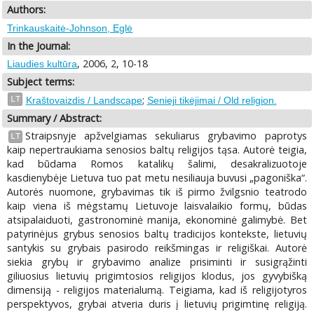
Authors:
Trinkauskaitė-Johnson, Eglė
In the Journal:
, 2006, 2, 10-18
Liaudies kultūra
Subject terms:
;
LT
Kraštovaizdis / Landscape
Senieji tikėjimai / Old religion.
Summary / Abstract:
Straipsnyje apžvelgiamas sekuliarus grybavimo paprotys
LT
kaip nepertraukiama senosios baltų religijos tąsa. Autorė teigia,
kad būdama Romos katalikų šalimi, desakralizuotoje
kasdienybėje Lietuva tuo pat metu nesiliauja buvusi „pagoniška“.
Autorės nuomone, grybavimas tik iš pirmo žvilgsnio teatrodo
kaip viena iš mėgstamų Lietuvoje laisvalaikio formų, būdas
atsipalaiduoti, gastronominė manija, ekonominė galimybė. Bet
patyrinėjus grybus senosios baltų tradicijos kontekste, lietuvių
santykis su grybais pasirodo reikšmingas ir religiškai. Autorė
siekia grybų ir grybavimo analize prisiminti ir susigrąžinti
giliuosius lietuvių prigimtosios religijos klodus, jos gyvybišką
dimensiją - religijos materialumą. Teigiama, kad iš religijotyros
perspektyvos, grybai atveria duris į lietuvių prigimtinę religiją.