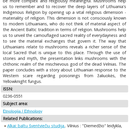
be more complex and religiously meaningful. Mushrooms help
us to remember and to recover the deep layers of Lithuania's
Indigenous Religion by opening up a vital religious dimension -
materiality of religion. This dimension is not consciously known
to modern Lithuanians, who do not think of material aspect of
the Ancient Baltic tradition in terms of religion. Mushrooms help
us to unveil the camouflaged sacred reality of everydayness and
to see the material exchanges that govern it. The way that
Lithuanians relate to mushrooms reveals a richer sense of the
local Sacred that is unique to this place. Through the use of
stories and myth, the presentation links mushrooms with the
chthonic realm of the mischievous god of the dead Velnias. The
paper concludes with a story about Lithuanian response to the
Western scare regarding poisonings from žaliuokės, the
Yellowknight fungus.
ISSN:
0236-0551
Subject area:
Etnologija / Ethnology
Related Publications:
Alkai: baltų šventviečių studija.
. Vilnius : "Diemedžio" leidykla,