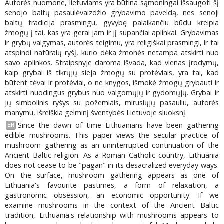
Autorės nuomone, lietuviams yra būtina sąmoningai išsaugoti šį
senojo baltų pasaulėvaizdžio grybavimo paveldą, nes senoji
baltų tradicija prasmingu, gyvybę palaikančiu būdu kreipia
žmogų į tai, kas yra gerai jam ir jį supančiai aplinkai. Grybavimas
ir grybų valgymas, autorės teigimu, yra religiškai prasmingi, ir tai
atspindi natūralų ryšį, kurio dėka žmonės netampa atskirti nuo
savo aplinkos. Straipsnyje daroma išvada, kad vienas įrodymų,
kaip grybai iš tikrųjų sieja žmogų su protėviais, yra tai, kad
būtent tėvai ir protėviai, o ne knygos, išmokė žmogų grybauti ir
atskirti nuodingus grybus nuo valgomųjų ir gydomųjų. Grybai ir
jų simbolinis ryšys su požemiais, mirusiųjų pasauliu, autorės
manymu, išreiškia gelminį šventybės Lietuvoje sluoksnį.
Since the dawn of time Lithuanians have been gathering
EN
edible mushrooms. This paper views the secular practice of
mushroom gathering as an uninterrupted continuation of the
Ancient Baltic religion. As a Roman Catholic country, Lithuania
does not cease to be "pagan" in its desacralized everyday ways.
On the surface, mushroom gathering appears as one of
Lithuania's favourite pastimes, a form of relaxation, a
gastronomic obsession, an economic opportunity. If we
examine mushrooms in the context of the Ancient Baltic
tradition, Lithuania's relationship with mushrooms appears to