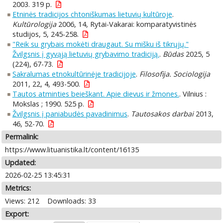
2003. 319 p.
Etninės tradicijos chtoniškumas lietuvių kultūroje
.
Kultūrologija
2006, 14, Rytai-Vakarai: komparatyvistinės
studijos, 5, 245-258.
"Reik su grybais mokėti draugaut. Su mišku iš tikrųjų."
Žvilgsnis į gyvąją lietuvių grybavimo tradiciją.
.
Būdas
2025, 5
(224), 67-73.
Sakralumas etnokultūrinėje tradicijoje
.
Filosofija. Sociologija
2011, 22, 4, 493-500.
Tautos atminties beieškant. Apie dievus ir žmones.
. Vilnius :
Mokslas ; 1990. 525 p.
Žvilgsnis į paniabudės pavadinimus
.
Tautosakos darbai
2013,
46, 52-70.
Permalink:
https://www.lituanistika.lt/content/16135
Updated:
2026-02-25 13:45:31
Metrics:
Views: 212
Downloads: 33
Export: