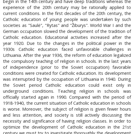
begin in the 14th century and have deep traditions whereas the
experience of the 20th century may be rationally applied to
current conditions. In the first decades of the 20th century, the
Catholic education of young people was undertaken by such
societies as "Saulė", "Rytas" and "Žiburys". World War I and the
German occupation slowed the development of the tradition of
Catholic education. Educational activities increased after the
year 1920. Due to the changes in the political power in the
1930s Catholic education faced unfavorable challenges in
Lithuania. After the year 1936, the reform of education legalized
the compulsory teaching of religion in schools. In the last years
of independence (prior to the Soviet occupation) favorable
conditions were created for Catholic education. Its development
was interrupted by the occupation of Lithuania in 1940. During
the Soviet period Catholic education could exist only in
underground conditions. Teaching religion in schools was
officially started again in 1990. Compared with the period of
1918-1940, the current situation of Catholic education in schools
is worse. Moreover, the subject of religion is given fewer hours
and less attention, and society is still actively discussing the
necessity and significance of having religion classes. In order to
optimize the development of Catholic education in the 21st
century we must try to investigate thoroughly the development