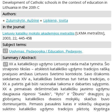
Development of Catholic schools in the context of education in
Lithuania in the 20th C
Authors:
Zulumskytė, Aušrinė
Lipkienė, Jovita
In the Journal:
[LKMA metraštis],
Lietuvių katalikų mokslo akademijos metraštis
2003, 22, 445-458
Subject terms:
LT
Ugdymas. Pedagogika / Education. Pedagogy.
Summary / Abstract:
XX a. katalikiškojo ugdymo Lietuvoje raida mažai tyrinėta. Šio
LT
straipsnio tikslas – atskleisti katalikiško ugdymo tradicijos raišką
praėjusio amžiaus Lietuvos švietimo kontekste. Savo ištakomis
siekdamas XIV a., katalikiškas švietimas turi tvirtas tradicijas, o
XX a. patirtis gali būti racionaliai taikoma ir dabarties sąlygomis.
XX a. pirmaisiais dešimtmečiais katalikišku jaunimo ugdymu
daugiausia rūpinosi "Saulės", "Ryto" ir "Žiburio" draugijos; jų
globojamų katalikiškos dvasios mokyklų skaičius buvo
dominuojantis. Pirmasis pasaulinis karas ir vokiečių okupacija
sulėtino katalikiško ugdymo tradicijos plėtotę. Kryptinga