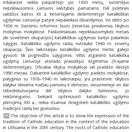
edukacinė veikla paspartėjo po 1920 metų, sutvirtėjus
nepriklausomos Lietuvos valstybės pamatams. Dėl politinės
valdžios kaitos XX a. ketvirtajame dešimtmetyje katalikiškas
ugdymas Lietuvoje patyrė nepalankius išbandymus. Vis dėlto po
1936 m. švietimo reformos buvo įteisintas privalomas tikybos
mokymas mokyklose. Paskutiniaisiais nepriklausomybės metais
(iki sovietinės okupacijos) katalikiškas ugdymas turėjo palankias
sąlygas. Katalikiško ugdymo raidą nutraukė 1940 m. sovietų
okupacija. Šiuo laikotarpiu katalikiško ugdymo mintis galėjo
gyvuoti tik pogrindžio sąlygomis. Viltis atgaivinti katalikišką
ugdymą Lietuvoje atsirado prasidėjus Atgimimui (9-ajame
dešimtmetyje). Oficialiai tikyba mokykloje vėl pradėta dėstyti
1990 metais. Dabartinė katalikiško ugdymo padėtis mokyklose,
palyginus su 1918–1940 m. laikotarpiu, yra prastesnė: tikybos
dalykui skiriama mažiau pamokų ir dėmesio, visuomenėje vis dar
tebediskutuojama dėl tikybos dalyko būtinumo, jo
reikšmingumo. Siekiant optimizuoti katalikiško ugdymo
plėtojimą XXI a., reikia išsamiai išnagrinėti katalikiško ugdymo
tradicijos raidą bei ypatumus.
The objective of this article is to show the expression of the
EN
tradition of Catholic education in the context of the education
in Lithuania in the 20th century. The roots of Catholic education