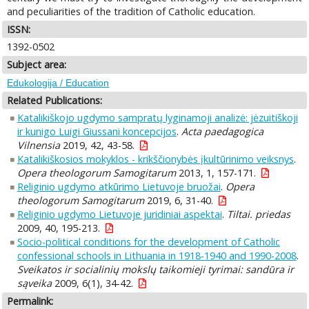
and peculiarities of the tradition of Catholic education.
ISSN:
1392-0502
Subject area:
Edukologija / Education
Related Publications:
Katalikiškojo ugdymo sampratų lyginamoji analizė: jėzuitiškoji
ir kunigo Luigi Giussani koncepcijos
.
Acta paedagogica
Vilnensia
2019, 42, 43-58.
Katalikiškosios mokyklos - krikščionybės įkultūrinimo veiksnys
.
Opera theologorum Samogitarum
2013, 1, 157-171.
Religinio ugdymo atkūrimo Lietuvoje bruožai
.
Opera
theologorum Samogitarum
2019, 6, 31-40.
Religinio ugdymo Lietuvoje juridiniai aspektai
.
Tiltai. priedas
2009, 40, 195-213.
Socio-political conditions for the development of Catholic
confessional schools in Lithuania in 1918-1940 and 1990-2008
.
Sveikatos ir socialinių mokslų taikomieji tyrimai: sandūra ir
sąveika
2009, 6(1), 34-42.
Permalink: