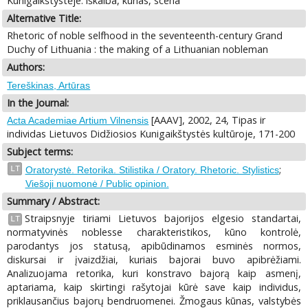
Kunigaikštystėje: iškalba, kūnas, scena
Alternative Title:
Rhetoric of noble selfhood in the seventeenth-century Grand
Duchy of Lithuania : the making of a Lithuanian nobleman
Authors:
Tereškinas, Artūras
In the Journal:
[AAAV], 2002, 24, Tipas ir
Acta Academiae Artium Vilnensis
individas Lietuvos Didžiosios Kunigaikštystės kultūroje, 171-200
Subject terms:
;
LT
Oratorystė. Retorika. Stilistika / Oratory. Rhetoric. Stylistics
Viešoji nuomonė / Public opinion.
Summary / Abstract:
Straipsnyje tiriami Lietuvos bajorijos elgesio standartai,
LT
normatyvinės noblesse charakteristikos, kūno kontrolė,
parodantys jos statusą, apibūdinamos esminės normos,
diskursai ir įvaizdžiai, kuriais bajorai buvo apibrėžiami.
Analizuojama retorika, kuri konstravo bajorą kaip asmenį,
aptariama, kaip skirtingi rašytojai kūrė save kaip individus,
priklausančius bajorų bendruomenei. Žmogaus kūnas, valstybės