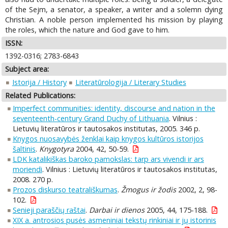
of the Sejm, a senator, a speaker, a writer and a solemn dying
Christian. A noble person implemented his mission by playing
the roles, which the nature and God gave to him.
ISSN:
1392-0316; 2783-6843
Subject area:
Istorija / History
Literatūrologija / Literary Studies
Related Publications:
Imperfect communities: identity, discourse and nation in the
seventeenth-century Grand Duchy of Lithuania
. Vilnius :
Lietuvių literatūros ir tautosakos institutas, 2005. 346 p.
Knygos nuosavybės ženklai kaip knygos kultūros istorijos
šaltinis
.
Knygotyra
2004, 42, 50-59.
LDK katalikiškas baroko pamokslas: tarp ars vivendi ir ars
moriendi
. Vilnius : Lietuvių literatūros ir tautosakos institutas,
2008. 270 p.
Prozos diskurso teatrališkumas
.
Žmogus ir žodis
2002, 2, 98-
102.
Senieji paraščių raštai
.
Darbai ir dienos
2005, 44, 175-188.
XIX a. antrosios pusės asmeniniai tekstų rinkiniai ir jų istorinis