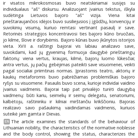
ir visatos mikrokosmosas buvo neatskiriamai susijęs su
individualaus "aš" diskursu. Analizuojant įvairius tekstus, iškyla
sudėtinga Lietuvos bajoro "aš" vizija. Viena kitai
prieštaraujančios idėjos buvo susiliejusios į įgūdžių, konvencijų ir
suvokinių visumą, kuriuo remtasi vertinant pasaulį ir save.
Retorinės strategijos koncentravosi ties bajoro kūno bruožais,
jo kilme, šlove ir dorybėmis. Bajoro kūnas buvo įkūnytos istorijos
vieta. XVII a. raštingi bajorai vis labiau analizavo save,
suvokdami, kad jų gyvenimą formuoja daugybė prieštaringų
faktorių: viena vertus, kraujas, kilmė, bajorų luomo lūkesčiai;
antra vertus, jų pačių gebėjimas pateikti save visuomenei, veikti
pagal socialiai priimtinas normas. Įprastomis teatro, aktorių ir
kaukių metaforomis buvo pabrėžiamas problemiškas bajoro
ryšys su visuomene. Pasaulis buvo scena, kurioje individai vaidino
įvairius vaidmenis. Bajorai taip pat privalėjo turėti daugybą
vaidmenų: būti kariu, seimelių ir seimų delegatu, senatoriumi,
kalbėtoju, raštininku ir kilniai mirštančiu krikščioniu. Bajoras
realizavo savo pašaukimą vaidindamas vaidmenis, kuriuos
suteikė jam gamta ir Dievas.
The article examines the standards of the behaviour of
EN
Lithuanian nobility, the characteristics of the normative noblesse
and the body control, showing the status, characterizes the