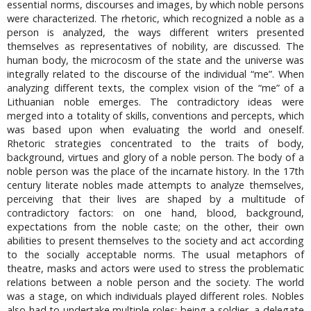
essential norms, discourses and images, by which noble persons
were characterized. The rhetoric, which recognized a noble as a
person is analyzed, the ways different writers presented
themselves as representatives of nobility, are discussed. The
human body, the microcosm of the state and the universe was
integrally related to the discourse of the individual “me”. When
analyzing different texts, the complex vision of the “me” of a
Lithuanian noble emerges. The contradictory ideas were
merged into a totality of skills, conventions and percepts, which
was based upon when evaluating the world and oneself.
Rhetoric strategies concentrated to the traits of body,
background, virtues and glory of a noble person. The body of a
noble person was the place of the incarnate history. In the 17th
century literate nobles made attempts to analyze themselves,
perceiving that their lives are shaped by a multitude of
contradictory factors: on one hand, blood, background,
expectations from the noble caste; on the other, their own
abilities to present themselves to the society and act according
to the socially acceptable norms. The usual metaphors of
theatre, masks and actors were used to stress the problematic
relations between a noble person and the society. The world
was a stage, on which individuals played different roles. Nobles
also had to undertake multiple roles: being a soldier, a delegate