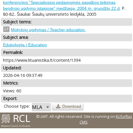
konferencijos "Specialiosios pedagoginės pagalbos teikimas
. P.
bendrojo ugdymo įstaigose" medžiaga, 2004 m. gruodžio 22 d
80-82.. Šiauliai: Šiaulių universiteto leidykla, 2005
Subject terms:
LT
Mokytojų ugdymas / Teacher education.
Subject area:
Edukologija / Education
Permalink:
https://www.lituanistika.lt/content/1394
Updated:
2026-04-16 09:37:49
Metrics:
Views: 60
Export:
Choose type:
Download
© LMT. All rights reserved.
Site is running on
KUSoftas
CMS
.