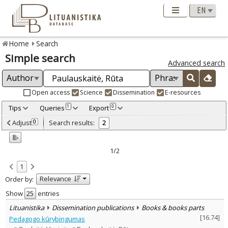
Home
Search
Simple search
Advanced search
Open access
Science
Dissemination
E-resources
Tips
Queries
Export
1
0
Adjusted by criteria
Adjust
Search results:
0
2
0
Year
–
2005
2005
1/2
Refine
:
1
Open access
1
Relevance
Order by:
Scientific publications
1
Dissemination publications
1
Show
entries
Document Type
:
Lituanistika
Dissemination publications
Books & books parts
Books & books parts
1
[
16.74
]
Pedagogo kūrybingumas
Journal articles
1