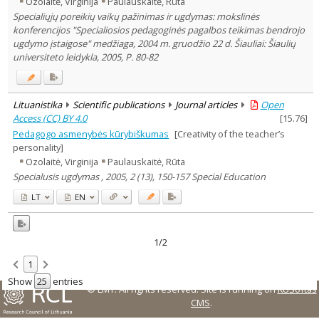
Ozolaitė, Virginija
Paulauskaitė, Rūta
Subject area
:
Specialiųjų poreikių vaikų pažinimas ir ugdymas: mokslinės
Education
2
konferencijos "Specialiosios pedagoginės pagalbos teikimas bendrojo
Text language
ugdymo įstaigose" medžiaga, 2004 m. gruodžio 22 d. Šiauliai: Šiaulių
Country of publication
universiteto leidykla, 2005, P. 80-82
Historical periods
Lithuanian place names
Lituanistika
Scientific publications
Journal articles
Open
Subject
Access (CC) BY 4.0
[
15.76
]
Journal
Pedagogo asmenybės kūrybiškumas
[Creativity of the teacher’s
personality]
Ozolaitė, Virginija
Paulauskaitė, Rūta
Specialusis ugdymas , 2005, 2 (13), 150-157 Special Education
LT
EN
1/2
1
Show
entries
© LMT. All rights reserved.
Site is running on
KUSoftas
CMS
.