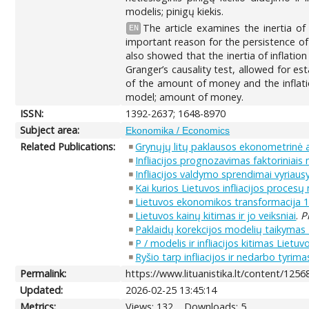
modelis; pinigų kiekis.
The article examines the inertia o
EN
important reason for the persistence of 
also showed that the inertia of inflatio
Granger’s causality test, allowed for 
of the amount of money and the inflatio
model; amount of money.
ISSN:
1392-2637; 1648-8970
Subject area:
Ekonomika / Economics
Related Publications:
Grynųjų litų paklausos ekonometrinė a
Infliacijos prognozavimas faktoriniais
Infliacijos valdymo sprendimai vyriausy
Kai kurios Lietuvos infliacijos proce
Lietuvos ekonomikos transformacija 1
Lietuvos kainų kitimas ir jo veiksniai
.
P
Paklaidų korekcijos modelių taikymas L
P / modelis ir infliacijos kitimas Lietuv
Ryšio tarp infliacijos ir nedarbo tyrim
Permalink:
https://www.lituanistika.lt/content/1256
Updated:
2026-02-25 13:45:14
Metrics:
Views: 132
Downloads: 5