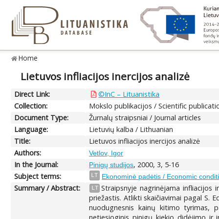
Home
Lietuvos infliacijos inercijos analizė
Direct Link:
©InC – Lituanistika
Collection:
Mokslo publikacijos / Scientific publicati
Document Type:
Žurnalų straipsniai / Journal articles
Language:
Lietuvių kalba / Lithuanian
Title:
Lietuvos infliacijos inercijos analizė
Authors:
Vetlov, Igor
In the Journal:
, 2000, 3, 5-16
Pinigų studijos
Subject terms:
LT
Ekonominė padėtis / Economic condit
Summary / Abstract:
Straipsnyje nagrinėjama infliacijos
LT
priežastis. Atlikti skaičiavimai pagal S. E
nuodugnesnis kainų kitimo tyrimas, pa
netiesioginis pinigų kiekio didėjimo ir i