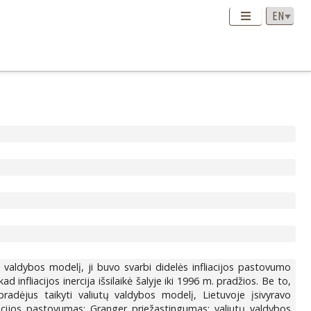
ų valdybos modelį, ji buvo svarbi didelės infliacijos pastovumo
ad infliacijos inercija išsilaikė šalyje iki 1996 m. pradžios. Be to,
adėjus taikyti valiutų valdybos modelį, Lietuvoje įsivyravo
 infliacijos pastovumas; Granger priežastingumas; valiutų valdybos