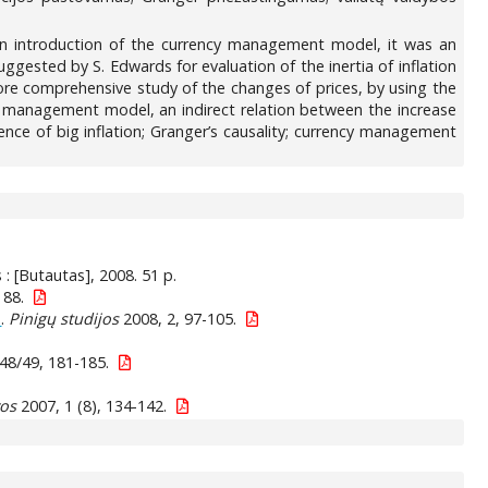
upon introduction of the currency management model, it was an
ggested by S. Edwards for evaluation of the inertia of inflation
 more comprehensive study of the changes of prices, by using the
y management model, an indirect relation between the increase
ence of big inflation; Granger’s causality; currency management
us : [Butautas], 2008. 51 p.
 88.
s
.
Pinigų studijos
2008, 2, 97-105.
48/49, 181-185.
vos
2007, 1 (8), 134-142.