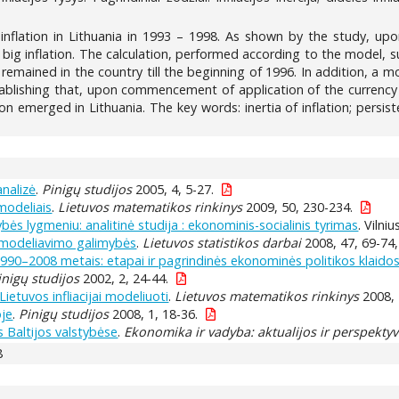
f inflation in Lithuania in 1993 – 1998. As shown by the study, 
big inflation. The calculation, performed according to the model, su
n remained in the country till the beginning of 1996. In addition, a
establishing that, upon commencement of application of the currenc
n emerged in Lithuania. The key words: inertia of inflation; persist
nalizė
.
Pinigų studijos
2005, 4, 5-27.
 modeliais
.
Lietuvos matematikos rinkinys
2009, 50, 230-234.
bės lygmeniu: analitinė studija : ekonominis-socialinis tyrimas
. Vilni
sų modeliavimo galimybės
.
Lietuvos statistikos darbai
2008, 47, 69-74,
990–2008 metais: etapai ir pagrindinės ekonominės politikos klaido
inigų studijos
2002, 2, 24-44.
ietuvos infliacijai modeliuoti
.
Lietuvos matematikos rinkinys
2008, 
oje
.
Pinigų studijos
2008, 1, 18-36.
as Baltijos valstybėse
.
Ekonomika ir vadyba: aktualijos ir perspekty
8