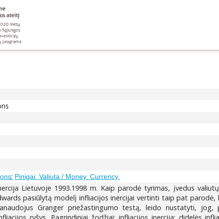
ons
;
ions
Pinigai. Valiuta / Money. Currency.
 inercija Lietuvoje 1993.1998 m. Kaip parodė tyrimas, įvedus valiut
dwards pasiūlytą modelį infliacijos inercijai vertinti taip pat parodė, k
naudojus Granger priežastingumo testą, leido nustatyti, jog, pr
nfliacijos ryšys. Pagrindiniai žodžiai: infliacijos inercija; didelės