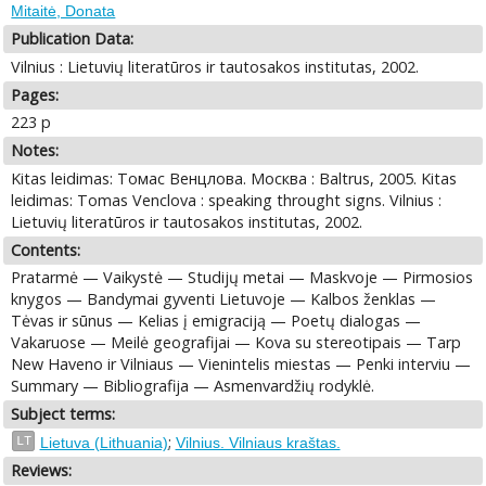
Mitaitė, Donata
Publication Data:
Vilnius : Lietuvių literatūros ir tautosakos institutas, 2002.
Pages:
223 p
Notes:
Kitas leidimas: Томас Венцлова. Москва : Baltrus, 2005. Kitas
leidimas: Tomas Venclova : speaking throught signs. Vilnius :
Lietuvių literatūros ir tautosakos institutas, 2002.
Contents:
Pratarmė — Vaikystė — Studijų metai — Maskvoje — Pirmosios
knygos — Bandymai gyventi Lietuvoje — Kalbos ženklas —
Tėvas ir sūnus — Kelias į emigraciją — Poetų dialogas —
Vakaruose — Meilė geografijai — Kova su stereotipais — Tarp
New Haveno ir Vilniaus — Vienintelis miestas — Penki interviu —
Summary — Bibliografija — Asmenvardžių rodyklė.
Subject terms:
;
LT
Lietuva (Lithuania)
Vilnius. Vilniaus kraštas.
Reviews: