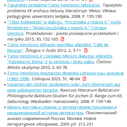
Tapatybės problema Tomo Venclovos tekstuose.
.
Tapatybės
problema XX amžiaus lietuvių literatūroje.
Vilnius: Vilniaus
pedagoginio universiteto leidykla, 2008. P. 155-190.
"Tekst królewiecki" w dialogu. "Pocztówka z miasta K." Josifa
Brodskiego i "Nowa pocztówka z miasta K." Tomasa
Venclovy
.
Przekładaniec : pismo poświęcone przekładom i
nie tylko
2015, 30, 152-165.
Tomo Venclovos ekfrazės specifika: eilėraštis "Café de
ľAlcazar"
.
Žmogus ir žodis
2012, 2, 5-11.
Tomo Venclovos ir Czesławo Miłoszo dialogas: eilėraštis
"Pašnekesys žiemą" ir jo vertimas į lenkų kalbą
.
Česlovo
Milošo skaitymai
2010, 3, 63-78.
Tomo Venclovos reputacijos dinamika Lietuvos rusų spaudoje
(1989-1998)
.
Colloquia
2023, 51, 48-64.
Varianten des Dichter-Gedenkens oder: Zum Übersetzen aus
einer unbekannten Sprache
.
Navicula litterarum Balticarum:
Philologische Baltikum-Studien für Jochen D. Range zum 65.
Geburtstag.
Wiesbaden: Harrassowitz, 2006. P. 139-149.
Между жестом и словом: о литературном поколении и
ненациональной истории литературы
.
Поколенческий
анализ современной России.
Москва: Новое
литературное обозрение, 2005. pP. 212-231.