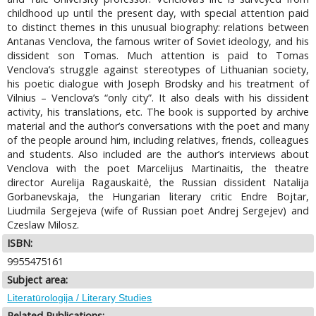
childhood up until the present day, with special attention paid
to distinct themes in this unusual biography: relations between
Antanas Venclova, the famous writer of Soviet ideology, and his
dissident son Tomas. Much attention is paid to Tomas
Venclova’s struggle against stereotypes of Lithuanian society,
his poetic dialogue with Joseph Brodsky and his treatment of
Vilnius – Venclova’s “only city”. It also deals with his dissident
activity, his translations, etc. The book is supported by archive
material and the author’s conversations with the poet and many
of the people around him, including relatives, friends, colleagues
and students. Also included are the author’s interviews about
Venclova with the poet Marcelijus Martinaitis, the theatre
director Aurelija Ragauskaitė, the Russian dissident Natalija
Gorbanevskaja, the Hungarian literary critic Endre Bojtar,
Liudmila Sergejeva (wife of Russian poet Andrej Sergejev) and
Czeslaw Milosz.
ISBN:
9955475161
Subject area:
Literatūrologija / Literary Studies
Related Publications: