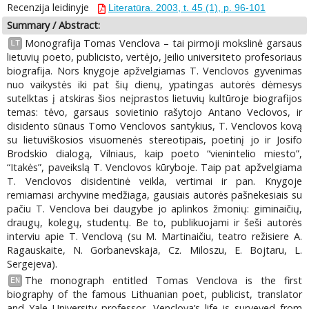
Recenzija leidinyje
Literatūra. 2003, t. 45 (1), p. 96-101
Summary / Abstract:
Monografija Tomas Venclova – tai pirmoji mokslinė garsaus
LT
lietuvių poeto, publicisto, vertėjo, Jeilio universiteto profesoriaus
biografija. Nors knygoje apžvelgiamas T. Venclovos gyvenimas
nuo vaikystės iki pat šių dienų, ypatingas autorės dėmesys
sutelktas į atskiras šios neįprastos lietuvių kultūroje biografijos
temas: tėvo, garsaus sovietinio rašytojo Antano Veclovos, ir
disidento sūnaus Tomo Venclovos santykius, T. Venclovos kovą
su lietuviškosios visuomenės stereotipais, poetinį jo ir Josifo
Brodskio dialogą, Vilniaus, kaip poeto “vienintelio miesto”,
“Itakės”, paveikslą T. Venclovos kūryboje. Taip pat apžvelgiama
T. Venclovos disidentinė veikla, vertimai ir pan. Knygoje
remiamasi archyvine medžiaga, gausiais autorės pašnekesiais su
pačiu T. Venclova bei daugybe jo aplinkos žmonių: giminaičių,
draugų, kolegų, studentų. Be to, publikuojami ir šeši autorės
interviu apie T. Venclovą (su M. Martinaičiu, teatro režisiere A.
Ragauskaite, N. Gorbanevskaja, Cz. Miloszu, E. Bojtaru, L.
Sergejeva).
The monograph entitled Tomas Venclova is the first
EN
biography of the famous Lithuanian poet, publicist, translator
and Yale University professor. Venclova’s life is surveyed from