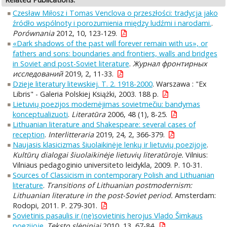
Czesław Miłosz i Tomas Venclova o przeszłości: tradycja jako
źródło wspólnoty i porozumienia między ludźmi i narodami.
.
Porównania
2012, 10, 123-129.
«Dark shadows of the past will forever remain with us», or
fathers and sons: boundaries and frontiers, walls and bridges
in Soviet and post-Soviet literature
.
Журнал фронтирных
исследований
2019, 2, 11-33.
Dzieje literatury litewskiej. T. 2. 1918-2000
. Warszawa : "Ex
Libris" - Galeria Polskiej Książki, 2003. 188 p.
Lietuvių poezijos modernėjimas sovietmečiu: bandymas
konceptualizuoti
.
Literatūra
2006, 48 (1), 8-25.
Lithuanian literature and Shakespeare: several cases of
reception
.
Interlitteraria
2019, 24, 2, 366-379.
Naujasis klasicizmas šiuolaikinėje lenkų ir lietuvių poezijoje
.
Kultūrų dialogai šiuolaikinėje lietuvių literatūroje.
Vilnius:
Vilniaus pedagoginio universiteto leidykla, 2009. P. 10-31.
Sources of Classicism in contemporary Polish and Lithuanian
literature
.
Transitions of Lithuanian postmodernism:
Lithuanian literature in the post-Soviet period.
Amsterdam:
Rodopi, 2011. P. 279-301.
Sovietinis pasaulis ir (ne)sovietinis herojus Vlado Šimkaus
poezijoje
.
Teksto slėpiniai
2010, 13, 67-84.