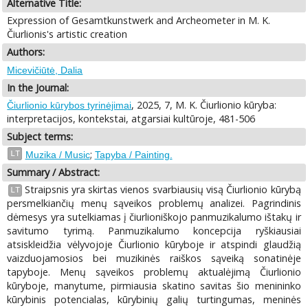
Alternative Title:
Expression of Gesamtkunstwerk and Archeometer in M. K.
Čiurlionis's artistic creation
Authors:
Micevičiūtė, Dalia
In the Journal:
, 2025, 7, M. K. Čiurlionio kūryba:
Čiurlionio kūrybos tyrinėjimai
interpretacijos, kontekstai, atgarsiai kultūroje, 481-506
Subject terms:
;
LT
Muzika / Music
Tapyba / Painting.
Summary / Abstract:
Straipsnis yra skirtas vienos svarbiausių visą Čiurlionio kūrybą
LT
persmelkiančių menų sąveikos problemų analizei. Pagrindinis
dėmesys yra sutelkiamas į čiurlioniškojo panmuzikalumo ištakų ir
savitumo tyrimą. Panmuzikalumo koncepcija ryškiausiai
atsiskleidžia vėlyvojoje Čiurlionio kūryboje ir atspindi glaudžią
vaizduojamosios bei muzikinės raiškos sąveiką sonatinėje
tapyboje. Menų sąveikos problemų aktualėjimą Čiurlionio
kūryboje, manytume, pirmiausia skatino savitas šio menininko
kūrybinis potencialas, kūrybinių galių turtingumas, meninės