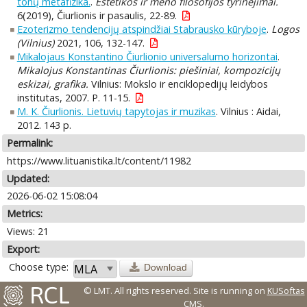
tonų metafizika.
.
Estetikos ir meno filosofijos tyrinėjimai.
6(2019), Čiurlionis ir pasaulis, 22-89.
Ezoterizmo tendencijų atspindžiai Stabrausko kūryboje
.
Logos
(Vilnius)
2021, 106, 132-147.
Mikalojaus Konstantino Čiurlionio universalumo horizontai
.
Mikalojus Konstantinas Čiurlionis: piešiniai, kompozicijų
eskizai, grafika.
Vilnius: Mokslo ir enciklopedijų leidybos
institutas, 2007. P. 11-15.
M. K. Čiurlionis. Lietuvių tapytojas ir muzikas
. Vilnius : Aidai,
2012. 143 p.
Permalink:
https://www.lituanistika.lt/content/11982
Updated:
2026-06-02 15:08:04
Metrics:
Views: 21
Export:
Choose type:
Download
© LMT. All rights reserved.
Site is running on
KUSoftas
CMS
.