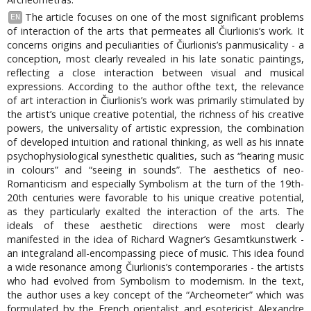
The article focuses on one of the most significant problems
EN
of interaction of the arts that permeates all Čiurlionis’s work. It
concerns origins and peculiarities of Čiurlionis’s panmusicality - a
conception, most clearly revealed in his late sonatic paintings,
reflecting a close interaction between visual and musical
expressions. According to the author ofthe text, the relevance
of art interaction in Čiurlionis’s work was primarily stimulated by
the artist’s unique creative potential, the richness of his creative
powers, the universality of artistic expression, the combination
of developed intuition and rational thinking, as well as his innate
psychophysiological synesthetic qualities, such as “hearing music
in colours” and “seeing in sounds”. The aesthetics of neo-
Romanticism and especially Symbolism at the turn of the 19th-
20th centuries were favorable to his unique creative potential,
as they particularly exalted the interaction of the arts. The
ideals of these aesthetic directions were most clearly
manifested in the idea of Richard Wagner’s Gesamtkunstwerk -
an integraland all-encompassing piece of music. This idea found
a wide resonance among Čiurlionis’s contemporaries - the artists
who had evolved from Symbolism to modernism. In the text,
the author uses a key concept of the “Archeometer” which was
formulated by the French orientalist and esotericist Alexandre