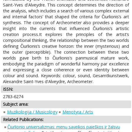
Saint-Yves d'Alveydre. This concept determines the direction of
the analysis, which includes a search of various complex external
and internal factors’ that shaped the criteria for Čiurlionis’s art
synthesis. The concept of Archeometer also provides a deeper
insight into the currents that influenced Čiurlionis’s artistic
creation process.It explores the principles of the artist’s
compositional thinking, the relationship between the two worlds
defining Čiurlionis’s creative horizon: the inner (mysterious) and
the outer (perceptible). The connection between these two
worlds gave birth to Čiurlionis’s panmusical mature work,
embodying the paradigm of wonderful harmony par excellence
and expressing a close coherence or even identity between
colour and sound. Keywords: colour, sound, Gesamtkunstwerk,
Alexandre Saint-Yves d'Alveydre, Archeometer.
ISSN:
2783-6274
Subject area:
Muzikologija / Musicology
Menotyra / Arts
Related Publications:
Čiurlionio universalizmas: menų sąveikos paieškos ir žalsvų