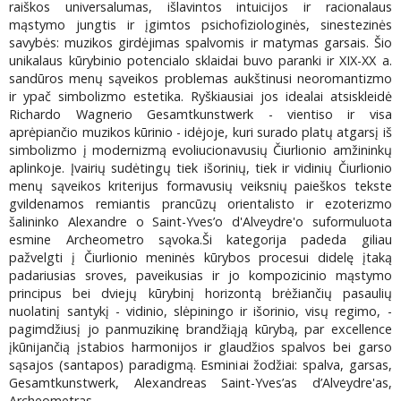
raiškos universalumas, išlavintos intuicijos ir racionalaus
mąstymo jungtis ir įgimtos psichofiziologinės, sinestezinės
savybės: muzikos girdėjimas spalvomis ir matymas garsais. Šio
unikalaus kūrybinio potencialo sklaidai buvo paranki ir XIX-XX a.
sandūros menų sąveikos problemas aukštinusi neoromantizmo
ir ypač simbolizmo estetika. Ryškiausiai jos idealai atsiskleidė
Richardo Wagnerio Gesamtkunstwerk - vientiso ir visa
aprėpiančio muzikos kūrinio - idėjoje, kuri surado platų atgarsį iš
simbolizmo į modernizmą evoliucionavusių Čiurlionio amžininkų
aplinkoje. Įvairių sudėtingų tiek išorinių, tiek ir vidinių Čiurlionio
menų sąveikos kriterijus formavusių veiksnių paieškos tekste
gvildenamos remiantis prancūzų orientalisto ir ezoterizmo
šalininko Alexandre o Saint-Yves’o d'Alveydre'o suformuluota
esmine Archeometro sąvoka.Ši kategorija padeda giliau
pažvelgti į Čiurlionio meninės kūrybos procesui didelę įtaką
padariusias sroves, paveikusias ir jo kompozicinio mąstymo
principus bei dviejų kūrybinį horizontą brėžiančių pasaulių
nuolatinį santykį - vidinio, slėpiningo ir išorinio, visų regimo, -
pagimdžiusį jo panmuzikinę brandžiąją kūrybą, par excellence
įkūnijančią įstabios harmonijos ir glaudžios spalvos bei garso
sąsajos (santapos) paradigmą. Esminiai žodžiai: spalva, garsas,
Gesamtkunstwerk, Alexandreas Saint-Yves’as d’Alveydre'as,
Archeometras.