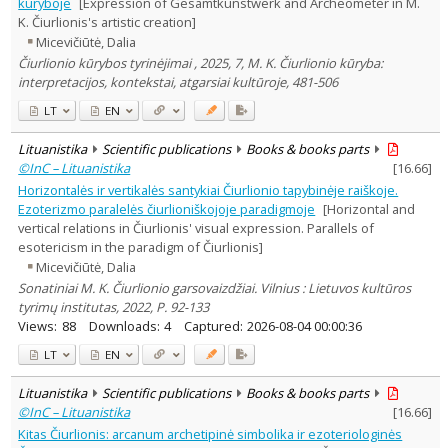
kūryboje
[Expression of Gesamtkunstwerk and Archeometer in M.
K. Čiurlionis's artistic creation]
Micevičiūtė, Dalia
Čiurlionio kūrybos tyrinėjimai , 2025, 7, M. K. Čiurlionio kūryba:
interpretacijos, kontekstai, atgarsiai kultūroje, 481-506
LT
EN
Lituanistika
Scientific publications
Books & books parts
©InC – Lituanistika
[
16.66
]
Horizontalės ir vertikalės santykiai Čiurlionio tapybinėje raiškoje.
Ezoterizmo paralelės čiurlioniškojoje paradigmoje
[Horizontal and
vertical relations in Čiurlionis' visual expression. Parallels of
esotericism in the paradigm of Čiurlionis]
Micevičiūtė, Dalia
Sonatiniai M. K. Čiurlionio garsovaizdžiai. Vilnius : Lietuvos kultūros
tyrimų institutas, 2022, P. 92-133
Views:
88
Downloads:
4
Captured:
2026-08-04 00:00:36
LT
EN
Lituanistika
Scientific publications
Books & books parts
©InC – Lituanistika
[
16.66
]
Kitas Čiurlionis: arcanum archetipinė simbolika ir ezoteriologinės