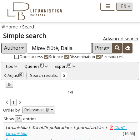
Home
Search
Simple search
Advanced search
Open access
Science
Dissemination
E-resources
Tips
Queries
Export
1
0
Adjusted by criteria
Adjust
Search results:
0
5
0
Year
–
2019
2025
1/5
Refine
:
1
Open access
5
Relevance
Order by:
Scientific publications
5
Document Type
:
Show
entries
Books & books parts
3
Lituanistika
Scientific publications
Journal articles
©InC –
Journal articles
2
Lituanistika
[
16.66
]
Subject area
: