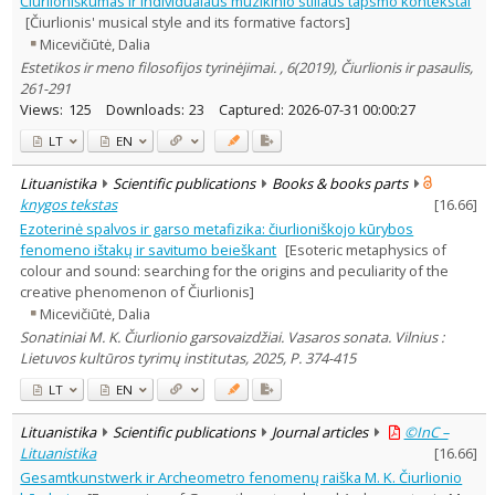
Čiurlioniškumas ir individualaus muzikinio stiliaus tapsmo kontekstai
Philosophy
2
[Čiurlionis' musical style and its formative factors]
Arts
5
Micevičiūtė, Dalia
Musicology
2
Estetikos ir meno filosofijos tyrinėjimai. , 6(2019), Čiurlionis ir pasaulis,
Text language
261-291
Country of publication
Views:
125
Downloads:
23
Captured:
2026-07-31 00:00:27
Historical periods
LT
EN
Lithuanian place names
Lituanistika
Scientific publications
Books & books parts
Subject
knygos tekstas
[
16.66
]
Journal
Ezoterinė spalvos ir garso metafizika: čiurlioniškojo kūrybos
fenomeno ištakų ir savitumo beieškant
[Esoteric metaphysics of
colour and sound: searching for the origins and peculiarity of the
creative phenomenon of Čiurlionis]
Micevičiūtė, Dalia
Sonatiniai M. K. Čiurlionio garsovaizdžiai. Vasaros sonata. Vilnius :
Lietuvos kultūros tyrimų institutas, 2025, P. 374-415
LT
EN
Lituanistika
Scientific publications
Journal articles
©InC –
Lituanistika
[
16.66
]
Gesamtkunstwerk ir Archeometro fenomenų raiška M. K. Čiurlionio