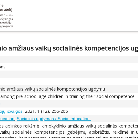
nio amžiaus vaikų socialinės kompetencijos 
ons
nio amžiaus vaikų socialinės kompetencijos ugdymu
 among pre-school age children in training their social competence
ė
, 2021, 1 (12), 256-265
ijų įžvalgos
;
ducation
Socialinis ugdymas / Social education.
s aplinkos reikšmė ikimokyklinio amžiaus vaikų socialinės kompet
vaikų socialinės kompetencijos gebėjimų apibrėžtis, reikšmė ir 