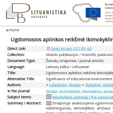
Home
Ugdomosios aplinkos reikšmė ikimokykli
Direct Link:
Open Access (CC) BY 4.0
Collection:
Mokslo publikacijos / Scientific publicati
Document Type:
Žurnalų straipsniai / Journal articles
Language:
Lietuvių kalba / Lithuanian
Title:
Ugdomosios aplinkos reikšmė ikimokykli
Alternative Title:
Significance of educational environment
Authors:
Lešinskytė, Monika
Slušnienė, Giedr
In the Journal:
Verslas, technologijos, biomedicina: inovac
Subject terms:
LT
Ikimokyklinis ugdymas / Pre-school e
Summary / Abstract:
Straipsnyje analizuojama ugdomosio
LT
reikšmingumas, ikimokyklinio amžiaus 