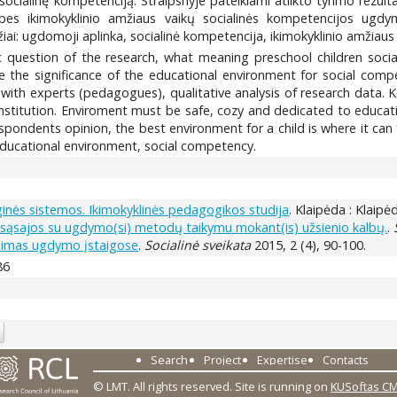
socialinę kompetenciją. Straipsnyje pateikiami atlikto tyrimo rezu
ybes ikimokyklinio amžiaus vaikų socialinės kompetencijos ugdym
iai: ugdomoji aplinka, socialinė kompetencija, ikimokyklinio amžiaus 
 question of the research, what meaning preschool children socia
e the significance of the educational environment for social co
 with experts (pedagogues), qualitative analysis of research data. Ke
nstitution. Enviroment must be safe, cozy and dedicated to educati
spondents opinion, the best environment for a child is where it can f
 educational environment, social competency.
ginės sistemos. Ikimokyklinės pedagogikos studija
. Klaipėda : Klaipė
 sąsajos su ugdymo(si) metodų taikymu mokant(is) užsienio kalbų.
.
inimas ugdymo įstaigose
.
Socialinė sveikata
2015, 2 (4), 90-100.
86
Search
Project
Expertise
Contacts
© LMT. All rights reserved.
Site is running on
KUSoftas C