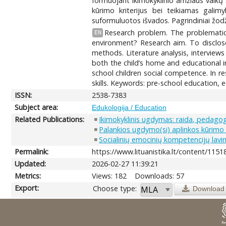
formuojant ikimokyklinio amžiaus vaikų 
kūrimo kriterijus bei teikiamas galim
suformuluotos išvados. Pagrindiniai žodž
Research problem. The problematic
EN
environment? Research aim. To disclos
methods. Literature analysis, interviews
both the child’s home and educational i
school children social competence. In re
skills. Keywords: pre-school education,
ISSN:
2538-7383
Subject area:
Edukologija / Education
Related Publications:
Ikimokyklinis ugdymas: raida, pedago
Palankios ugdymo(si) aplinkos kūrimo
Socialinių emocinių kompetencijų lav
Permalink:
https://www.lituanistika.lt/content/1151
Updated:
2026-02-27 11:39:21
Metrics:
Views: 182
Downloads: 57
Export:
Choose type:
Download