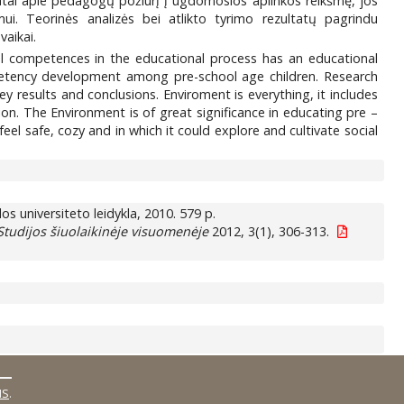
ltatai apie pedagogų požiūrį į ugdomosios aplinkos reikšmę, jos
ui. Teorinės analizės bei atlikto tyrimo rezultatų pagrindu
vaikai.
l competences in the educational process has an educational
mpetency development among pre-school age children. Research
y results and conclusions. Enviroment is everything, it includes
on. The Environment is of great significance in educating pre –
eel safe, cozy and in which it could explore and cultivate social
dos universiteto leidykla, 2010. 579 p.
Studijos šiuolaikinėje visuomenėje
2012, 3(1), 306-313.
MS
.