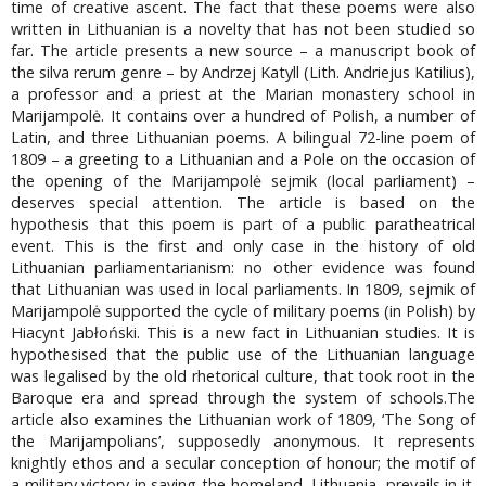
time of creative ascent. The fact that these poems were also
written in Lithuanian is a novelty that has not been studied so
far. The article presents a new source – a manuscript book of
the silva rerum genre – by Andrzej Katyll (Lith. Andriejus Katilius),
a professor and a priest at the Marian monastery school in
Marijampolė. It contains over a hundred of Polish, a number of
Latin, and three Lithuanian poems. A bilingual 72-line poem of
1809 – a greeting to a Lithuanian and a Pole on the occasion of
the opening of the Marijampolė sejmik (local parliament) –
deserves special attention. The article is based on the
hypothesis that this poem is part of a public paratheatrical
event. This is the first and only case in the history of old
Lithuanian parliamentarianism: no other evidence was found
that Lithuanian was used in local parliaments. In 1809, sejmik of
Marijampolė supported the cycle of military poems (in Polish) by
Hiacynt Jabłoński. This is a new fact in Lithuanian studies. It is
hypothesised that the public use of the Lithuanian language
was legalised by the old rhetorical culture, that took root in the
Baroque era and spread through the system of schools.The
article also examines the Lithuanian work of 1809, ‘The Song of
the Marijampolians’, supposedly anonymous. It represents
knightly ethos and a secular conception of honour; the motif of
a military victory in saving the homeland, Lithuania, prevails in it.