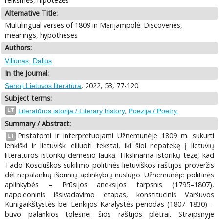
reikšmės, hipotezės
Alternative Title:
Multilingual verses of 1809 in Marijampolė. Discoveries,
meanings, hypotheses
Authors:
Viliūnas, Dalius
In the Journal:
, 2022, 53, 77-120
Senoji Lietuvos literatūra
Subject terms:
;
LT
Literatūros istorija / Literary history
Poezija / Poetry.
Summary / Abstract:
Pristatomi ir interpretuojami Užnemunėje 1809 m. sukurti
LT
lenkiški ir lietuviški eiliuoti tekstai, iki šiol nepatekę į lietuvių
literatūros istorikų dėmesio lauką. Tikslinama istorikų tezė, kad
Tado Kosciuškos sukilimo politinės lietuviškos raštijos proveržis
dėl nepalankių išorinių aplinkybių nuslūgo. Užnemunėje politinės
aplinkybės – Prūsijos aneksijos tarpsnis (1795–1807),
napoleoninis išsivadavimo etapas, konstitucinis Varšuvos
Kunigaikštystės bei Lenkijos Karalystės periodas (1807–1830) –
buvo palankios tolesnei šios raštijos plėtrai. Straipsnyje