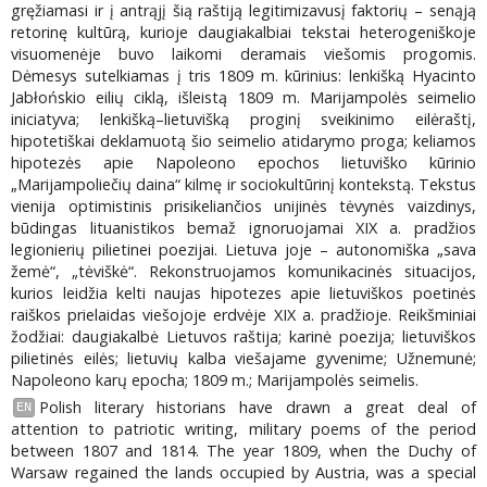
gręžiamasi ir į antrąjį šią raštiją legitimizavusį faktorių – senąją
retorinę kultūrą, kurioje daugiakalbiai tekstai heterogeniškoje
visuomenėje buvo laikomi deramais viešomis progomis.
Dėmesys sutelkiamas į tris 1809 m. kūrinius: lenkišką Hyacinto
Jabłońskio eilių ciklą, išleistą 1809 m. Marijampolės seimelio
iniciatyva; lenkišką–lietuvišką proginį sveikinimo eilėraštį,
hipotetiškai deklamuotą šio seimelio atidarymo proga; keliamos
hipotezės apie Napoleono epochos lietuviško kūrinio
„Marijampoliečių daina“ kilmę ir sociokultūrinį kontekstą. Tekstus
vienija optimistinis prisikeliančios unijinės tėvynės vaizdinys,
būdingas lituanistikos bemaž ignoruojamai XIX a. pradžios
legionierių pilietinei poezijai. Lietuva joje – autonomiška „sava
žemė“, „tėviškė“. Rekonstruojamos komunikacinės situacijos,
kurios leidžia kelti naujas hipotezes apie lietuviškos poetinės
raiškos prielaidas viešojoje erdvėje XIX a. pradžioje. Reikšminiai
žodžiai: daugiakalbė Lietuvos raštija; karinė poezija; lietuviškos
pilietinės eilės; lietuvių kalba viešajame gyvenime; Užnemunė;
Napoleono karų epocha; 1809 m.; Marijampolės seimelis.
Polish literary historians have drawn a great deal of
EN
attention to patriotic writing, military poems of the period
between 1807 and 1814. The year 1809, when the Duchy of
Warsaw regained the lands occupied by Austria, was a special