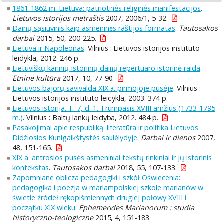
1861-1862 m. Lietuva: patriotinės religinės manifestacijos
.
Lietuvos istorijos metraštis
2007, 2006/1, 5-32.
Dainų sąsiuvinis kaip asmeninės raštijos formatas
.
Tautosakos
darbai
2015, 50, 200-225.
Lietuva ir Napoleonas
. Vilnius : Lietuvos istorijos instituto
leidykla, 2012. 246 p.
Lietuviškų karinių-istorinių dainų repertuaro istorinė raida
.
Etninė kultūra
2017, 10, 77-90.
Lietuvos bajorų savivalda XIX a. pirmojoje pusėje
. Vilnius :
Lietuvos istorijos instituto leidykla, 2003. 374 p.
Lietuvos istorija. T. 7, d. 1. Trumpasis XVIII amžius (1733-1795
m.)
. Vilnius : Baltų lankų leidyba, 2012. 484 p.
Pasakojimai apie respubliką: literatūra ir politika Lietuvos
Didžiosios Kunigaikštystės saulėlydyje
.
Darbai ir dienos
2007,
48, 151-165.
XIX a. antrosios pusės asmeniniai tekstų rinkiniai ir jų istorinis
kontekstas
.
Tautosakos darbai
2018, 55, 107-133.
Zapomniane oblicza pedagogiki i szkół Oświecenia:
pedagogika i poezja w mariampolskiej szkole marianów w
świetle źródeł rękopiśmiennych drugiej połowy XVIII i
początku XIX wieku
.
Ephemerides Marianorum : studia
historyczno-teologiczne
2015, 4, 151-183.