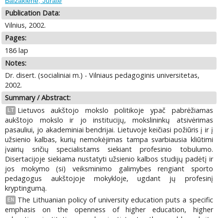
Balžakienė, Jūratė
Publication Data:
Vilnius, 2002.
Pages:
186 lap
Notes:
Dr. disert. (socialiniai m.) - Vilniaus pedagoginis universitetas,
2002.
Summary / Abstract:
Lietuvos aukštojo mokslo politikoje ypač pabrėžiamas
LT
aukštojo mokslo ir jo institucijų, mokslininkų atsivėrimas
pasauliui, jo akademiniai bendrijai. Lietuvoje keičiasi požiūris į ir į
užsienio kalbas, kurių nemokėjimas tampa svarbiausia kliūtimi
įvairių sričių specialistams siekiant profesinio tobulumo.
Disertacijoje siekiama nustatyti užsienio kalbos studijų padėtį ir
jos mokymo (si) veiksminimo galimybes rengiant sporto
pedagogus aukštojoje mokykloje, ugdant jų profesinį
kryptingumą.
The Lithuanian policy of university education puts a specific
EN
emphasis on the openness of higher education, higher