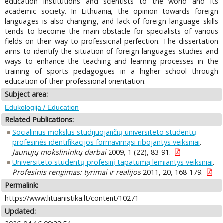
education institutions and scientists to the world and its
academic society. In Lithuania, the opinion towards foreign
languages is also changing, and lack of foreign language skills
tends to become the main obstacle for specialists of various
fields on their way to professional perfection. The dissertation
aims to identify the situation of foreign languages studies and
ways to enhance the teaching and learning processes in the
training of sports pedagogues in a higher school through
education of their professional orientation.
Subject area:
Edukologija / Education
Related Publications:
Socialinius mokslus studijuojančių universiteto studentų
profesinės identifikacijos formavimąsi ribojantys veiksniai
.
Jaunųjų mokslininkų darbai
2009, 1 (22), 83-91.
Universiteto studentų profesinį tapatumą lemiantys veiksniai
.
Profesinis rengimas: tyrimai ir realijos
2011, 20, 168-179.
Permalink:
https://www.lituanistika.lt/content/10271
Updated: