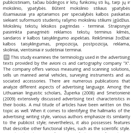
publicistiniam, tačiau būdingos ir kitų funkcinių sti lių, tarp jų ir
mokslinio, ypatybės. Būtent mokslinio stiliaus ypatybės
išsamiausiai yra aptariamos per specialybės kalbos paskaitas
siekiant suformuoti studentų rašymo moksliniu stiliumi įgūdžius.
Mokslinių tekstų leksikos pagrindas - terminai. Straipsnyje
pasirinkta panagrinėti reklamos tekstų terminus kilmės,
sandaros ir kalbos taisyklingumo aspektais. Reikšminiai žodžiai:
kalbos taisyklingumas, prepozicija, postpozicija, reklama,
skoliniai, vientisiniai ir sudėtiniai terminai.
This study examines the terminology used in the advertising
EN
texts provided by the avioni cs and cartography company "X".
The company offers various measuring and scanning solutions,
sells un manned aerial vehicles, surveying instruments and as
sociated accessories. There are numerous publications that
analyze different aspects of advertising language. Among the
Lithuanian linguistic scholars, Župerka (2008) and Smetonienė
(2009) extensively discussed advertising text characteristics in
their books. A mul titude of articles have been written on this
topic as well. When it comes to identifying the hallmarks of the
advertising writing style, various authors emphasize its similarity
to the publicist style; nevertheless, it also possesses features
that describe other functional styles, such as the scientific style.