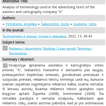
Alternative Title:
Analysis of terminology used in the advertising texts of the
avionics and cartography company "X"
Authors:
Petrėtienė, Angelika
Šalkevičiūtė, Goda
Grašienė, Jolita
In the Journal:
, 2022, 13, 39-43
Technologijos ir menas: tyrimai ir aktualijos
Subject terms:
;
;
LT
Reklama / Advertising
Skoliniai / Loan words
Terminija /
Terminology.
Summary / Abstract:
Straipsnyje aptariama avionikos ir kartografijos srities
LT
įmonės "X", teikiančios matavimo ir skenavimo pas laugas,
prekiaujančios bepiločiais orlaiviais, geodeziniais prietaisais ir
susijusiais priedais, reklamos tekstų terminija. Leidi nių, kuriuose
įvairiais aspektais nagrinėjama reklamos kalba, esama nemažai.
Iš lietuvių autorių išsamiai reklamos teksto ypatybes savo
knygose aptarė Župerka (2008), Smetonienė (2009). Šia
tematika parašyta ir nemažai straipsnių. Kalbėdami apie
reklamos stilių, įvairūs autoriai pabrėžia, kad jis yra artimiausias