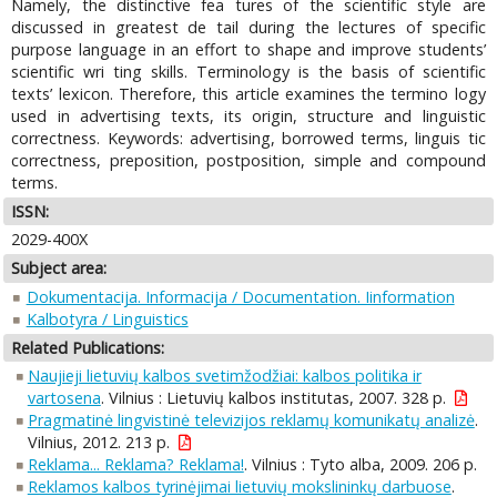
Namely, the distinctive fea tures of the scientific style are
discussed in greatest de tail during the lectures of specific
purpose language in an effort to shape and improve students’
scientific wri ting skills. Terminology is the basis of scientific
texts’ lexicon. Therefore, this article examines the termino logy
used in advertising texts, its origin, structure and linguistic
correctness. Keywords: advertising, borrowed terms, linguis tic
correctness, preposition, postposition, simple and compound
terms.
ISSN:
2029-400X
Subject area:
Dokumentacija. Informacija / Documentation. Iinformation
Kalbotyra / Linguistics
Related Publications:
Naujieji lietuvių kalbos svetimžodžiai: kalbos politika ir
vartosena
. Vilnius : Lietuvių kalbos institutas, 2007. 328 p.
Pragmatinė lingvistinė televizijos reklamų komunikatų analizė
.
Vilnius, 2012. 213 p.
Reklama... Reklama? Reklama!
. Vilnius : Tyto alba, 2009. 206 p.
Reklamos kalbos tyrinėjimai lietuvių mokslininkų darbuose
.