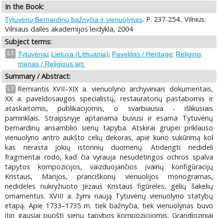
In the Book:
. P. 237-254.. Vilnius:
Tytuvėnų Bernardinų bažnyčia ir vienuolynas
Vilniaus dailės akademijos leidykla, 2004
Subject terms:
;
;
;
LT
Tytuvėnai
Lietuva (Lithuania)
Paveldas / Heritage
Religinis
menas / Religious art.
Summary / Abstract:
Remiantis XVII–XIX a. vienuolyno archyviniais dokumentais,
LT
XX a. paveldosaugos specialistų, restauratorių pastabomis ir
ataskaitomis, publikacijomis, o svarbiausia - išlikusiais
paminklais. Straipsnyje aptariama buvusi ir esama Tytuvėnų
bernardinų ansamblio sienų tapyba. Atskirai grupei priklauso
vienuolyno antro aukšto celių dekoras, apie kurio sukūrimą kol
kas nerasta jokių istorinių duomenų. Atidengti nedideli
fragmentai rodo, kad čia vyrauja nesudėtingos ochros spalva
tapytos kompozicijos, vaizduojančios įvairių konfigūracijų
Kristaus, Marijos, pranciškonų vienuolijos monogramas,
nedideles nukryžiuoto Jėzaus Kristaus figūrėles, gėlių šakelių
ornamentus. XVIII a. žymi naują Tytuvėnų vienuolyno statybų
etapą. Apie 1733–1735 m. tiek bažnyčia, tiek vienuolynas buvo
itin gausiai puošti sienų tapybos kompozicijomis. Grandioziniai