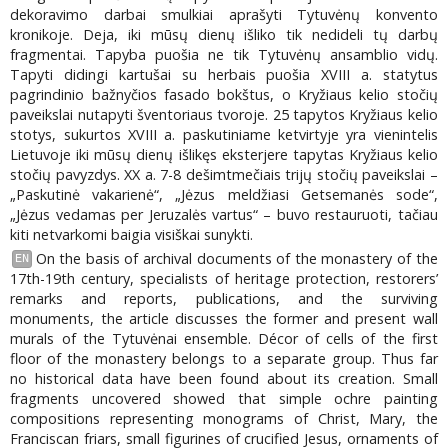
dekoravimo darbai smulkiai aprašyti Tytuvėnų konvento
kronikoje. Deja, iki mūsų dienų išliko tik nedideli tų darbų
fragmentai. Tapyba puošia ne tik Tytuvėnų ansamblio vidų.
Tapyti didingi kartušai su herbais puošia XVIII a. statytus
pagrindinio bažnyčios fasado bokštus, o Kryžiaus kelio stočių
paveikslai nutapyti šventoriaus tvoroje. 25 tapytos Kryžiaus kelio
stotys, sukurtos XVIII a. paskutiniame ketvirtyje yra vienintelis
Lietuvoje iki mūsų dienų išlikęs eksterjere tapytas Kryžiaus kelio
stočių pavyzdys. XX a. 7-8 dešimtmečiais trijų stočių paveikslai –
„Paskutinė vakarienė“, „Jėzus meldžiasi Getsemanės sode“,
„Jėzus vedamas per Jeruzalės vartus“ – buvo restauruoti, tačiau
kiti netvarkomi baigia visiškai sunykti.
On the basis of archival documents of the monastery of the
EN
17th-19th century, specialists of heritage protection, restorers’
remarks and reports, publications, and the surviving
monuments, the article discusses the former and present wall
murals of the Tytuvėnai ensemble. Décor of cells of the first
floor of the monastery belongs to a separate group. Thus far
no historical data have been found about its creation. Small
fragments uncovered showed that simple ochre painting
compositions representing monograms of Christ, Mary, the
Franciscan friars, small figurines of crucified Jesus, ornaments of