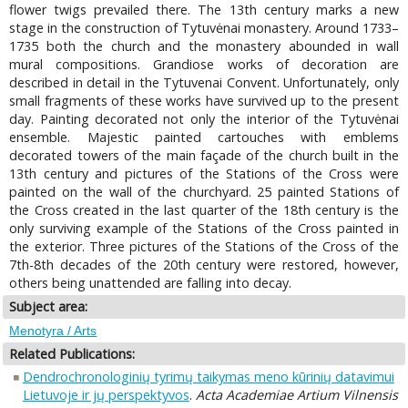
flower twigs prevailed there. The 13th century marks a new
stage in the construction of Tytuvėnai monastery. Around 1733–
1735 both the church and the monastery abounded in wall
mural compositions. Grandiose works of decoration are
described in detail in the Tytuvenai Convent. Unfortunately, only
small fragments of these works have survived up to the present
day. Painting decorated not only the interior of the Tytuvėnai
ensemble. Majestic painted cartouches with emblems
decorated towers of the main façade of the church built in the
13th century and pictures of the Stations of the Cross were
painted on the wall of the churchyard. 25 painted Stations of
the Cross created in the last quarter of the 18th century is the
only surviving example of the Stations of the Cross painted in
the exterior. Three pictures of the Stations of the Cross of the
7th-8th decades of the 20th century were restored, however,
others being unattended are falling into decay.
Subject area:
Menotyra / Arts
Related Publications:
Dendrochronologinių tyrimų taikymas meno kūrinių datavimui
Lietuvoje ir jų perspektyvos
.
Acta Academiae Artium Vilnensis