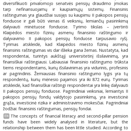
diversifikuoti privalomojo senatvės pensijų draudimo įmokas
tarp nefinansuojamų ir kaupiamųjų sistemų. Finansinis
raštingumas yra glaudžiai susijęs su kaupimu II pakopos pensijų
fonduose ir gali būti vienas iš veiksnių, lemiančių pasirinkimą
dalyvauti minėtuose fonduose. Tyrimo tikslas – įvertinti
Klaipėdos miesto fizinių asmenų finansinio raštingumo ir
dalyvavimo II pakopos pensijų fonduose tarpusavio ryšį.
Tyrimas atskleidė, kad Klaipėdos miesto fizinių asmenų
finansinis raštingumas vis dar išlieka gana žemas. Nustatyta, kad
respondentai, turintys aukštąjį universitetinį išsilavinimą, yra
finansiškai raštingiausi. Labiausiai finansinio raštingumo trūksta
tiems respondentams, kurių išsilavinimas yra vidurinis, profesinis
ar pagrindinis. Žemiausias finansinio raštingumo lygis yra tų
respondentų, kurių mėnesio pajamos yra iki 872 eurų. Tyrimas
atskleidė, kad finansiškai raštingi respondentai yra linkę dalyvauti
II pakopos pensijų fonduose. Pagrindiniai veiksniai, lemiantys II
pakopos pensijų fondų valdytojo pasirinkimą, yra investicinė
grąža, investicinė rizika ir administravimo mokesčiai. Pagrindiniai
žodžiai: finansinis raštingumas, pensijų fondai.
The concepts of financial literacy and second-pillar pension
EN
funds have been widely analysed in literature, but the
relationship between them has been little studied. According to