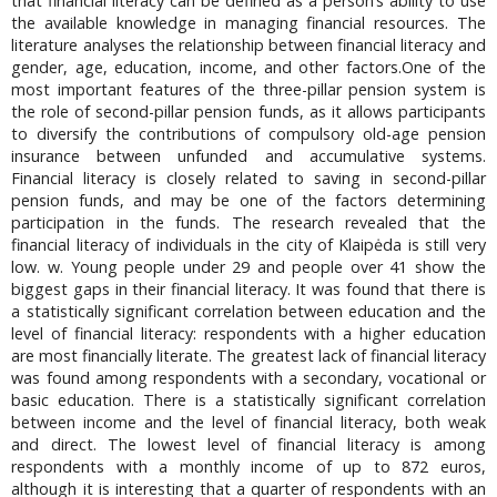
that financial literacy can be defined as a person’s ability to use
the available knowledge in managing financial resources. The
literature analyses the relationship between financial literacy and
gender, age, education, income, and other factors.One of the
most important features of the three-pillar pension system is
the role of second-pillar pension funds, as it allows participants
to diversify the contributions of compulsory old-age pension
insurance between unfunded and accumulative systems.
Financial literacy is closely related to saving in second-pillar
pension funds, and may be one of the factors determining
participation in the funds. The research revealed that the
financial literacy of individuals in the city of Klaipėda is still very
low. w. Young people under 29 and people over 41 show the
biggest gaps in their financial literacy. It was found that there is
a statistically significant correlation between education and the
level of financial literacy: respondents with a higher education
are most financially literate. The greatest lack of financial literacy
was found among respondents with a secondary, vocational or
basic education. There is a statistically significant correlation
between income and the level of financial literacy, both weak
and direct. The lowest level of financial literacy is among
respondents with a monthly income of up to 872 euros,
although it is interesting that a quarter of respondents with an