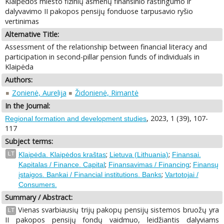
Klaipėdos miesto fizinių asmenų finansinio raštingumo ir
dalyvavimo II pakopos pensijų fonduose tarpusavio ryšio
vertinimas
Alternative Title:
Assessment of the relationship between financial literacy and
participation in second-pillar pension funds of individuals in
Klaipėda
Authors:
Zonienė, Aurelija
Židonienė, Rimantė
In the Journal:
, 2023, 1 (39), 107-
Regional formation and development studies
117
Subject terms:
;
;
LT
Klaipėda. Klaipėdos kraštas
Lietuva (Lithuania)
Finansai.
;
;
Kapitalas / Finance. Capital
Finansavimas / Financing
Finansų
;
įstaigos. Bankai / Financial institutions. Banks
Vartotojai /
Consumers.
Summary / Abstract:
Vienas svarbiausių trijų pakopų pensijų sistemos bruožų yra
LT
II pakopos pensijų fondų vaidmuo, leidžiantis dalyviams