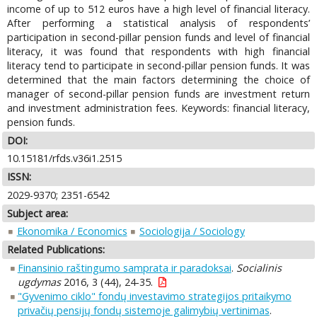
income of up to 512 euros have a high level of financial literacy.
After performing a statistical analysis of respondents’
participation in second-pillar pension funds and level of financial
literacy, it was found that respondents with high financial
literacy tend to participate in second-pillar pension funds. It was
determined that the main factors determining the choice of
manager of second-pillar pension funds are investment return
and investment administration fees. Keywords: financial literacy,
pension funds.
DOI:
10.15181/rfds.v36i1.2515
ISSN:
2029-9370; 2351-6542
Subject area:
Ekonomika / Economics
Sociologija / Sociology
Related Publications:
Finansinio raštingumo samprata ir paradoksai
.
Socialinis
ugdymas
2016, 3 (44), 24-35.
"Gyvenimo ciklo" fondų investavimo strategijos pritaikymo
privačių pensijų fondų sistemoje galimybių vertinimas
.