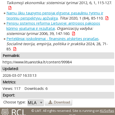
Taikomoji ekonomika: sisteminiai tyrimai
2012, 6, 1, 115-127.
Namų ūkių taupymo pensijai elgsena: pasaulinių tyrimų ir
teorinių perspektyvų apžvalga
.
Tiltai
2020, 1 (84), 85-110.
Pensijų sistemos reforma Lietuvoje: antrosios pakopos
kūrimo ypatumai ir rezultatai
.
Organizacijų vadyba:
sisteminiai tyrimai
2006, 39, 147-160.
Pertekliniai įsiskolinimai - finansinės atskirties pranašas
.
Socialinė teorija, empirija, politika ir praktika
2024, 28, 71-
85.
Permalink:
https://www.lituanistika.lt/content/99984
Updated:
2026-03-07 16:33:13
Metrics:
Views: 117
Downloads: 6
Export:
Choose type:
Download
© LMT. All rights reserved.
Site is running on
KUSoftas