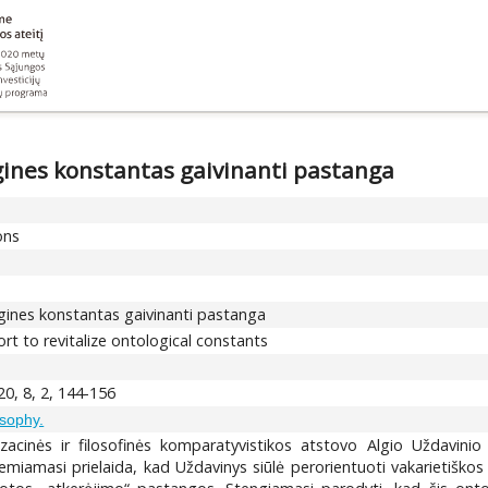
gines konstantas gaivinanti pastanga
ons
ogines konstantas gaivinanti pastanga
ort to revitalize ontological constants
20, 8, 2, 144-156
osophy.
izacinės ir filosofinės komparatyvistikos atstovo Algio Uždavini
emiamasi prielaida, kad Uždavinys siūlė perorientuoti vakarietiškos ž