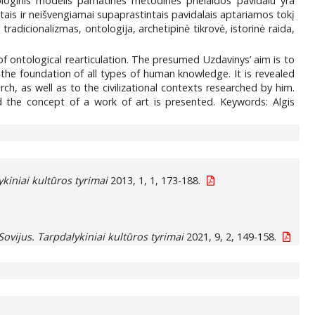
ologinis modelis pamatinės metodinės prielaidos pavidalu yra
otais ir neišvengiamai supaprastintais pavidalais aptariamos tokį
tradicionalizmas, ontologija, archetipinė tikrovė, istorinė raida,
 of ontological rearticulation. The presumed Uzdavinys’ aim is to
 the foundation of all types of human knowledge. It is revealed
rch, as well as to the civilizational contexts researched by him.
 the concept of a work of art is presented. Keywords: Algis
ykiniai kultūros tyrimai
2013, 1, 1, 173-188.
Sovijus. Tarpdalykiniai kultūros tyrimai
2021, 9, 2, 149-158.