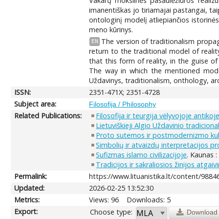
Vakarų mokslinės pasaulėžiūros realiz
imanentiškas jo tiriamajai pastangai, ta
ontologinį modelį atliepiančios istorinės
meno kūrinys.
The version of traditionalism propag
EN
return to the traditional model of real
that this form of reality, in the guise 
The way in which the mentioned model 
Uždavinys, traditionalism, onthology, arc
ISSN:
2351-471X; 2351-4728
Subject area:
Filosofija / Philosophy
Related Publications:
Filosofija ir teurgija vėlyvojoje antikoje
Lietuviškieji Algio Uždavinio tradicion
Proto sutemos ir postmodernizmo kul
Simbolių ir atvaizdų interpretacijos p
Sufizmas islamo civilizacijoje
. Kaunas :
Tradicijos ir sakraliosios žinijos atga
Permalink:
https://www.lituanistika.lt/content/9884
Updated:
2026-02-25 13:52:30
Metrics:
Views: 96
Downloads: 5
Export:
Choose type:
Download