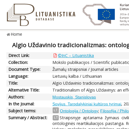
Home
Algio Uždavinio tradicionalizmas: ontolo
Direct Link:
©InC – Lituanistika
Collection:
Mokslo publikacijos / Scientific publicati
Document Type:
Žurnalų straipsniai / Journal articles
Language:
Lietuvių kalba / Lithuanian
Title:
Algio Uždavinio tradicionalizmas: ontol
Alternative Title:
Traditionalism of Algis Uždavinys: an eff
Authors:
Mostauskis, Stanislovas
In the Journal:
, 20
Sovijus. Tarpdalykiniai kultūros tyrimai
Subject terms:
;
LT
Ontologija / Ontology
Filosofija / Phil
Summary / Abstract:
Straipsnyje aptariama žymaus civil
LT
ontologinės reartikuliacijos pastanga. R