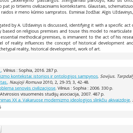
uotos „atkerėjimo“ pastangos. Stengiamasi parodyti, kad šis ont
ip pat jo tirtiems civilizaciniams kontekstams. Glaustais, schematizu
 raidos ir meno kūrinio sampratos. Esminiai žodžiai: Algis Uždavinys, 
ated by A. Uždavinys is discussed, identifying it with a specific act
ity based on religious premises and touse this model to rearticulate
of essential methodical premises, is immanent to the act of his resea
of reality influences the concept of historical development and
hetypal reality, historical development, work of art.
.
. Vilnius : Sophia, 2016. 287 p.
alizmo kontekstai: istorijos ir ontologijos sampynos
.
Sovijus. Tarpdal
tas.
.
Naujoji Romuva
2010, 2, 29-35; 3, 42-48.
roblema senovės civilizacijose
. Vilnius : Sophia : 2006. 330 p.
 Atvirosios visuomenės studijų asociacija, 2007. 487 p.
ivinimas XX a. Vakaruose modernizmo ideologijos slinkčių akivaizdoje
.
6