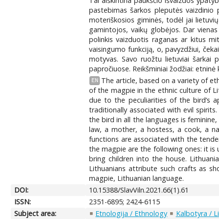
Tai aiškintina paukščio išvaizdos ypaty
pastebimas šarkos pleputės vaizdinio 
moteriškosios giminės, todėl jai lietuvi
gamintojos, vaikų globėjos. Dar vienas
polinkis vaizduotis raganas ar kitus mi
vaisingumo funkciją, o, pavyzdžiui, čeka
motyvas. Savo ruožtu lietuviai šarkai 
papročiuose. Reikšminiai žodžiai: etninė k
The article, based on a variety of eth
EN
of the magpie in the ethnic culture of Li
due to the peculiarities of the bird’s 
traditionally associated with evil spi
the bird in all the languages is feminine
law, a mother, a hostess, a cook, a n
functions are associated with the tende
the magpie are the following ones: it is
bring children into the house. Lithuan
Lithuanians attribute such crafts as sh
magpie, Lithuanian language.
DOI:
10.15388/SlavViln.2021.66(1).61
ISSN:
2351-6895; 2424-6115
Subject area:
Etnologija / Ethnology
Kalbotyra / L