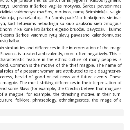
kultūroje įprasta sieti su piktosiomis jėgomis. Kalbos lygmeniu
erys. Bendras ir šarkos vagilės motyvas. Šarkos pavadinimas
ocialiniai vaidmenys: marčios, motinos, namų šeimininkės, valgio
šiotoja, pranašautoja. Su šiomis paukščio funkcijomis sietinas
odyti, kad lietuviams nebūdinga su šiuo paukščiu sieti žmogaus
omi ir kai kurie kiti šarkos elgesio bruožai, pavyzdžiui, kūlimo
ryškesnis šarkos vaidmuo rytų slavų pavasario kalendoriniuose
tuvių kalba.
ain similarities and differences in the interpretation of the image
 Slavonic, is treated ambivalently, more often negatively. This is
characteristic feature in the ethnic culture of many peoples is
is bird. Common is the motive of the thief magpie. The name of
ial roles of a peasant woman are attributed to it: a daughter-in-
eress, herald of good or evil news and future events. These
 magpie. The most striking differences in the interpretation of
t, and some Slavs (for example, the Czechs) believe that magpies
f a magpie, for example, the threshing motive. In their turn,
lture, folklore, phraseology, ethnolinguistics, the image of a