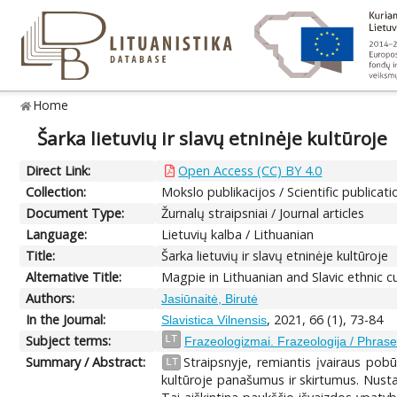
Home
Šarka lietuvių ir slavų etninėje kultūroje
Direct Link:
Open Access (CC) BY 4.0
Collection:
Mokslo publikacijos / Scientific publicati
Document Type:
Žurnalų straipsniai / Journal articles
Language:
Lietuvių kalba / Lithuanian
Title:
Šarka lietuvių ir slavų etninėje kultūroje
Alternative Title:
Magpie in Lithuanian and Slavic ethnic c
Authors:
Jasiūnaitė, Birutė
In the Journal:
, 2021, 66 (1), 73-84
Slavistica Vilnensis
Subject terms:
LT
Frazeologizmai. Frazeologija / Phras
Summary / Abstract:
Straipsnyje, remiantis įvairaus pobū
LT
kultūroje panašumus ir skirtumus. Nustaty