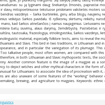
bėmis, ypač jo plunksnų margumu. Šią savybę įvairių tautų etninėje 
panašumas: su ją lyginami daug šnekantys žmonės, paprastai mot
ų ir slavų mitopoetiniuose tekstuose priskiriami valstietės moters s
 bendras vaizdinys – šarka burtininkė, gerų arba blogų naujienų ne
tinius veikėjus šarkos pavidalu. Iš ryškesnių skirtumų reikėtų nur
i mano, kad šarkos atnešančios į namus naujagimius. Lietuviams nežin
priskiria batų siuvimą, alaus darymą, žemdirbystę. Pastebėtas ir 
ultūra, tautosaka, frazeologija, etnolingvistika, šarkos vaizdinys, lie
nolinguistic material, especially folklore texts, aims to reveal the m
thuanians and Slavs. This bird in two traditions, in Lithuanian and in
appearance, and in particular the variegation of its plumage. This 
rits. Too talkative people, most often women, are compared with th
, therefore, in both Lithuanian and Slavic mythopoetic texts, the soc
anny. Another common feature is the image of a magpie as a sorc
ncy to depict witches and other mythical characters in the form of a
 unusual for Lithuanians to associate the idea of procreation with i
ians are also unaware of some features of the “working” behavior o
oemaking, brewing, and agriculture to magpies. Keywords: ethnic cu
inguistics