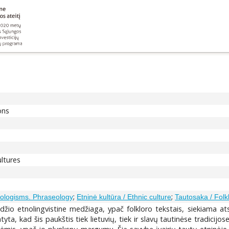
ons
ultures
;
;
eologisms. Phraseology
Etninė kultūra / Ethnic culture
Tautosaka / Folk
džio etnolingvistine medžiaga, ypač folkloro tekstais, siekiama atsk
ta, kad šis paukštis tiek lietuvių, tiek ir slavų tautinėse tradicijo