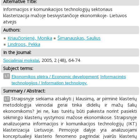
Alternative Title:
Informacijos ir komunikacijos technologijų sektoriaus
klasterizacija mažoje besivystančioje ekonomikoje- Lietuvos
atvejis
Authors:
Kriaučionienė, Monika
Šimanauskas, Saulius
Lindroos, Pekka
In the Journal:
, 2005, 2 (48), 64-74
Socialiniai mokslai
Subject terms:
;
LT
Ekonomikos plėtra / Economic development
Informacinės
technologijos / Information technology.
Summary / Abstract:
Straipsnyje siekiama atsakyti į klausimą, ar pirminė klasterių
LT
metodologija vienodai gerai tinka didelių ir mažų šalių
ekonomikoms? Jei ne, kas turėtų būti pakeista norint pasiekti
sėkmingo klasterių vystymosi mažose ekonomikose. Straipsnyje
analizuojama informacijos ir komunikacijos technologijų (IKT)
klasterizacija Lietuvoje. Pirmojoje dalyje yra analizuojami
konceptualieji klasterio fenomeno pagrindai: įvairūs klasterių