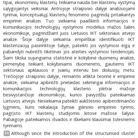
tipai, ekonominių klasterių teikiama nauda bei klasterių vystymą
sąlygojantys veiksniai. Antrojoje straipsnio dalyje analizuojami
tyrimai, konceptualųjį klasterių fenomeno pagrindą pritaikantys
empirinei analizei. Tuo siekiama paaiškinti informacijos ir
komunikacijos technologijų vystymosi modelius mažos šalies
ekonomikoje, pagrindžiant juos Lietuvos IKT sektoriaus atvejo
analize. Šioje dalyje siekiama empiriškai identifikuoti IKT
klasterizaciją pasirinktoje šalyje, pateikti jos vystymosi eigą ir
pabandyti nubrėžti tikėtinas jos ateities vystymosi tendencijas.
Šiam tikslui sujungiama statistinė ir kokybinė duomenų analizė,
pirmenybę teikiant kokybiniams duomenims, gautiems IKT
sektoriaus apklausos ir įvairių interviu bei diskusijų metu.
Trečiojoje straipsnio dalyje, remiantis atlikta teorine ir empirine
analize, siekiama apibrėžti prielaidas sėkmingai informacijos ir
komunikacijos technologijų klasterio plėtrai mažoje
besivystančioje ekonomikoje, kurios pavyzdžiu pateikiamas
Lietuvos atvejis. Nesiekiama pateikti aukštesnio apibendrinančio
lygmens, kuris reikalauja žymiai gilesnio empirinio tyrimo,
pagrįsto IKT klasterių studijomis kitose mažose šalyse.
Pabaigoje pateikiamos išvados ir iškeliami klausimai tolesniems
tyrimams.
Although since the introduction of the structurised cluster
EN