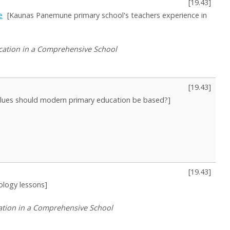
[
19.43
]
e
[Kaunas Panemune primary school's teachers experience in
cation in a Comprehensive School
[
19.43
]
lues should modern primary education be based?]
[
19.43
]
iology lessons]
ation in a Comprehensive School