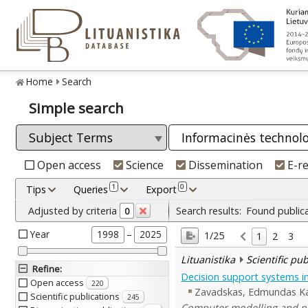
Home
Search
Simple search
Open access
Science
Dissemination
E-r
1
0
Tips
Queries
Export
Adjusted by criteria
Search results:
Found public
0
Year
–
1998
2025
1/25
1
2
3
Lituanistika
Scientific pu
Refine
:
Decision support systems in
Open access
220
Zavadskas, Edmundas Ka
Scientific publications
245
Computer modelling and new