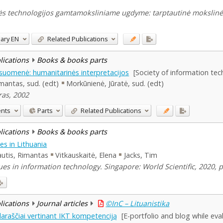
 technologijos gamtamoksliniame ugdyme: tarptautinė mokslinė prak
ary
EN
Related Publications
blications
Books & books parts
isuomenė: humanitarinės interpretacijos
[Society of information tec
imantas, sud. (edt)
Morkūnienė, Jūratė, sud. (edt)
ras, 2002
ents
Parts
Related Publications
blications
Books & books parts
es in Lithuania
utis, Rimantas
Vitkauskaitė, Elena
Jacks, Tim
sues in information technology. Singapore: World Scientific, 2020, 
blications
Journal articles
©InC – Lituanistika
klaraščiai vertinant IKT kompetenciją
[E-portfolio and blog while e