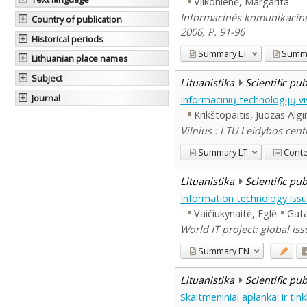
Vilkonienė, Margarita
Informacinės komunikacinės
Country of publication
2006, P. 91-96
Historical periods
Summary
LT
Summ
Lithuanian place names
Subject
Lituanistika
Scientific pu
Journal
Informacinių technologijų v
Krikštopaitis, Juozas Alg
Vilnius : LTU Leidybos cent
Summary
LT
Cont
Lituanistika
Scientific pu
Information technology issu
Vaičiukynaitė, Eglė
Gata
World IT project: global is
Summary
EN
Lituanistika
Scientific pu
Skaitmeniniai aplankai ir tin