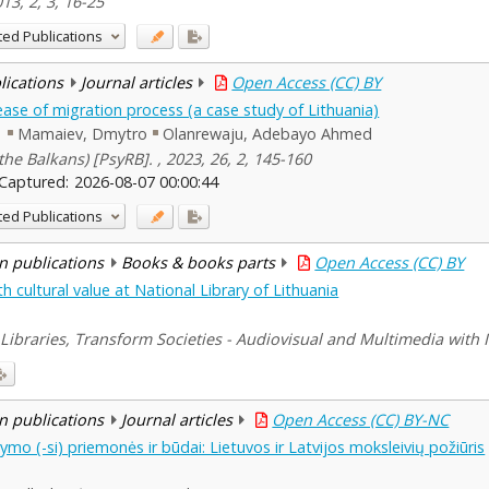
3, 2, 3, 16-25
ted Publications
blications
Journal articles
Open Access (CC) BY
ease of migration process (a case study of Lithuania)
n
Mamaiev, Dmytro
Olanrewaju, Adebayo Ahmed
the Balkans) [PsyRB]. , 2023, 26, 2, 145-160
Captured:
2026-08-07 00:00:44
ted Publications
n publications
Books & books parts
Open Access (CC) BY
 cultural value at National Library of Lithuania
Libraries, Transform Societies - Audiovisual and Multimedia with
n publications
Journal articles
Open Access (CC) BY-NC
 (-si) priemonės ir būdai: Lietuvos ir Latvijos moksleivių požiūris