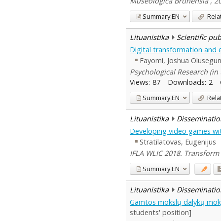
Museologica Brunensia , 201
Summary
EN
Rela
Lituanistika
Scientific pu
Digital transformation and 
Fayomi, Joshua Olusegu
Psychological Research (in 
Views:
87
Downloads:
2
Summary
EN
Rela
Lituanistika
Disseminatio
Developing video games with
Stratilatovas, Eugenijus
IFLA WLIC 2018. Transform 
Summary
EN
Lituanistika
Disseminatio
Gamtos mokslų dalykų mokymo
students' position]