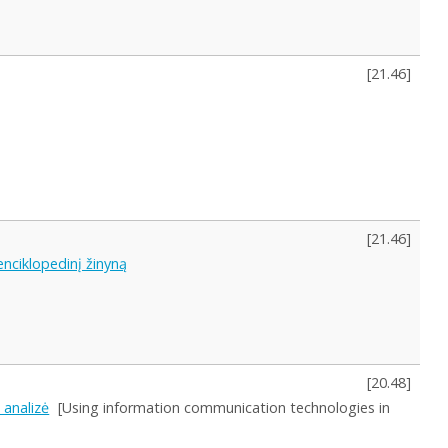
[
21.46
]
[
21.46
]
enciklopedinį žinyną
[
20.48
]
 analizė
[Using information communication technologies in