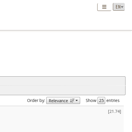
Order by:
Show
entries
Relevance
[
21.74
]