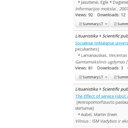
Jasutienė, Eglė
Dagienė
Informacijos mokslai , 2007
Views:
92
Downloads:
12
Summary
LT
Summ
Lituanistika
Scientific pu
Socialiniai tinklalapiai uni
peculiarities]
Lamanauskas, Vincentas
Gamtamokslinis ugdymas [GU
Views:
81
Downloads:
3
Summary
LT
Summ
Lituanistika
Scientific pu
The Effect of service robot
[Antropomorfizuoto paslaugų
skirtumai]
Aubel, Martin Erwin
Vilnius : ISM Vadybos ir e