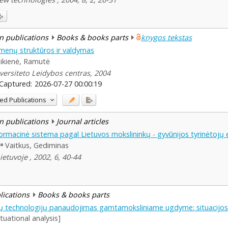
n publications
Books & books parts
knygos tekstas
menų struktūros ir valdymas
ikienė, Ramutė
iversiteto Leidybos centras, 2004
Captured:
2026-07-27 00:00:19
ed Publications
n publications
Journal articles
formacinė sistema pagal Lietuvos mokslininkų - gyvūnijos tyrinėtojų 
Vaitkus, Gediminas
ietuvoje , 2002, 6, 40-44
blications
Books & books parts
nių technologijų panaudojimas gamtamoksliniame ugdyme: situacijos
tuational analysis]