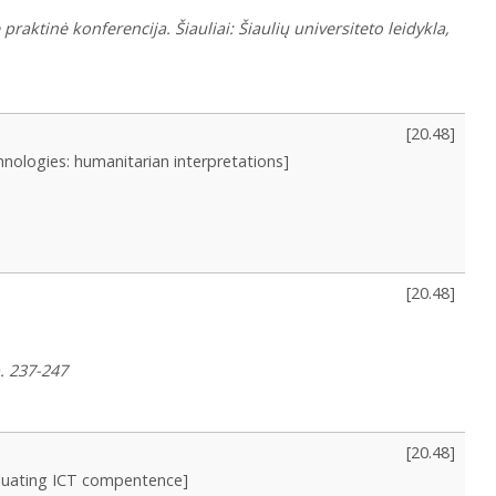
tinė konferencija. Šiauliai: Šiaulių universiteto leidykla,
[
20.48
]
hnologies: humanitarian interpretations]
[
20.48
]
p. 237-247
[
20.48
]
valuating ICT compentence]