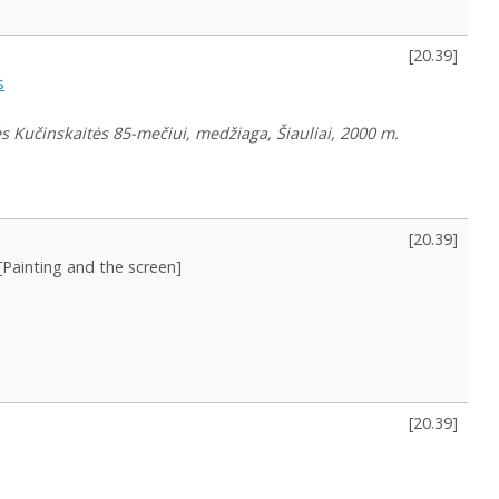
[
20.39
]
s
 Kučinskaitės 85-mečiui, medžiaga, Šiauliai, 2000 m.
[
20.39
]
[Painting and the screen]
[
20.39
]