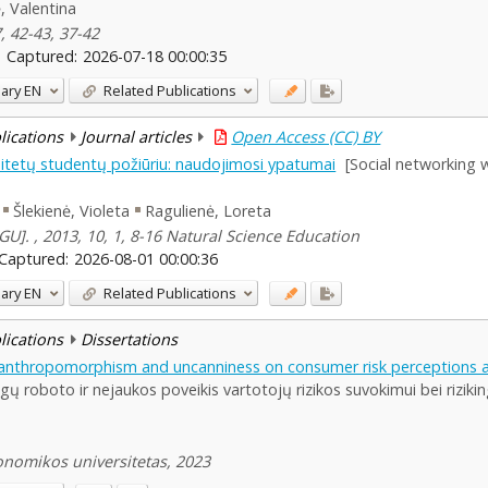
, Valentina
, 42-43, 37-42
Captured:
2026-07-18 00:00:35
ary
EN
Related Publications
blications
Journal articles
Open Access (CC) BY
versitetų studentų požiūriu: naudojimosi ypatumai
[Social networking 
Šlekienė, Violeta
Ragulienė, Loreta
]. , 2013, 10, 1, 8-16 Natural Science Education
Captured:
2026-08-01 00:00:36
ary
EN
Related Publications
blications
Dissertations
 anthropomorphism and uncanniness on consumer risk perceptions and 
 roboto ir nejaukos poveikis vartotojų rizikos suvokimui bei rizikinga
konomikos universitetas, 2023