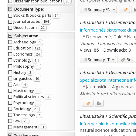
Dissemination publications
25
Document Type
:
Summary
EN
Books & books parts
54
Journal articles
Lituanistika
Disseminatio
194
Dissertations
22
Informacinės sistemos: duo
Subject area
:
Dzemydienė, Dalė
Nauj
Archaeology
1
Vilnius : Lietuvos teisės un
Education
122
Views:
85
Downloads:
3
Economics
24
Summary
LT
Relat
Ethnology
1
Philosophy
1
Lituanistika
Disseminatio
History
3
Linguistics
10
Specializuota internetinė in
Arts
4
Jakimavičius, Algimantas
Musicology
1
Mokslo ir technikos raida L
Political sciences
4
Psychology
1
Sociology
25
Theatrology
2
Lituanistika
Scientific pu
Law
25
Informacinių ir komunikaci
Management
61
natural science education: si
Text language