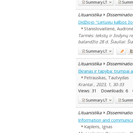
Summary
LT
Summ
Lituanistika
Disseminatio
Didžiojo "Lietuvių kalbos ž
Stanislovaitienė, Audron
Tarmės: tekstų ir žodynų r
balandžio 28 d. Šiauliai: Ši
Summary
LT
Lituanistika
Disseminatio
Ekranas ir tapyba: trumpai 
Petrauskas, Tautvydas
Krantai , 2023, 1, 30-33
Views:
31
Downloads:
6
Summary
LT
Summ
Lituanistika
Disseminatio
Information and communicat
Kapleris, Ignas