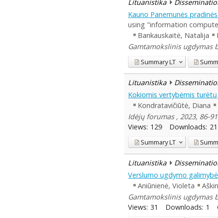
Lituanistika
Disseminatio
Kauno Panemunės pradinės 
using "information computer
Bankauskaitė, Natalija
Gamtamokslinis ugdymas be
Summary
LT
Summ
Lituanistika
Disseminatio
Kokiomis vertybėmis turėtų 
Kondratavičiūtė, Diana
Idėjų forumas , 2023, 86-91
Views:
129
Downloads:
21
Summary
LT
Summ
Lituanistika
Disseminatio
Verslumo ugdymo galimybė
Aniūnienė, Violeta
Aški
Gamtamokslinis ugdymas be
Views:
31
Downloads:
1