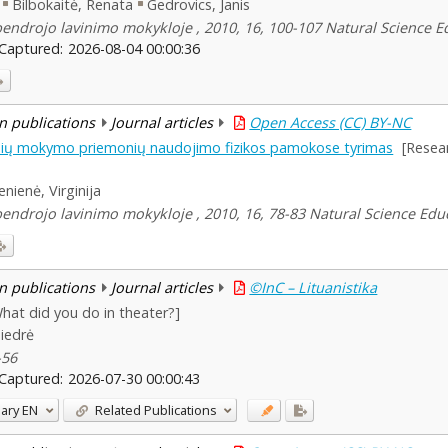
Bilbokaitė, Renata
Gedrovics, Janis
ndrojo lavinimo mokykloje , 2010, 16, 100-107 Natural Science E
Captured:
2026-08-04 00:00:36
n publications
Journal articles
Open Access (CC) BY-NC
inių mokymo priemonių naudojimo fizikos pamokose tyrimas
[Resear
enienė, Virginija
ndrojo lavinimo mokykloje , 2010, 16, 78-83 Natural Science Edu
n publications
Journal articles
©InC – Lituanistika
hat did you do in theater?]
Giedrė
-56
Captured:
2026-07-30 00:00:43
ary
EN
Related Publications