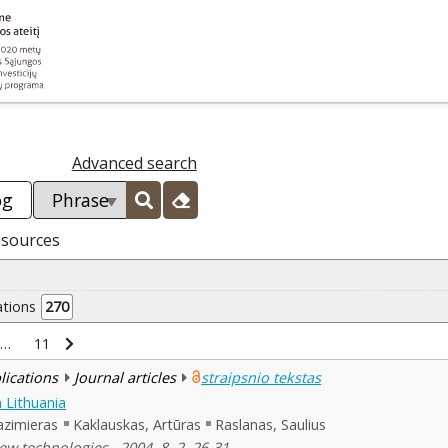
Advanced search
esources
ations
270
…
11
blications
Journal articles
straipsnio tekstas
 Lithuania
zimieras
Kaklauskas, Artūras
Raslanas, Saulius
 technologies , 2004, 8, 2, 26-31