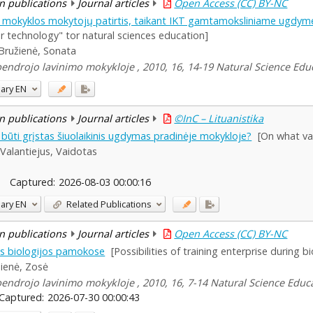
n publications
Journal articles
Open Access (CC) BY-NC
mokyklos mokytojų patirtis, taikant IKT gamtamoksliniame ugdym
 technology" tor natural sciences education]
Bružienė, Sonata
ndrojo lavinimo mokykloje , 2010, 16, 14-19 Natural Science Edu
ary
EN
n publications
Journal articles
©InC – Lituanistika
būti grįstas šiuolaikinis ugdymas pradinėje mokykloje?
[On what va
Valantiejus, Vaidotas
Captured:
2026-08-03 00:00:16
ary
EN
Related Publications
n publications
Journal articles
Open Access (CC) BY-NC
s biologijos pamokose
[Possibilities of training enterprise during b
nienė, Zosė
ndrojo lavinimo mokykloje , 2010, 16, 7-14 Natural Science Educ
Captured:
2026-07-30 00:00:43