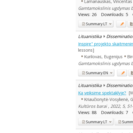
Lamanauskas, Vincentas
Gamtamokslinis ugdymas be
Views:
26
Downloads:
5
Summary
LT
Lituanistika
Disseminatio
Inspire" projekto skaitmen
lessons]
Kurilovas, Eugenijus
Bir
Gamtamokslinis ugdymas be
Summary
EN
Lituanistika
Disseminatio
Ką veiksime spektaklyje?
[W
Kriaučionytė-Vosylienė, 
Kultūros barai , 2022, 5, 51
Views:
88
Downloads:
7
Summary
LT
Summ