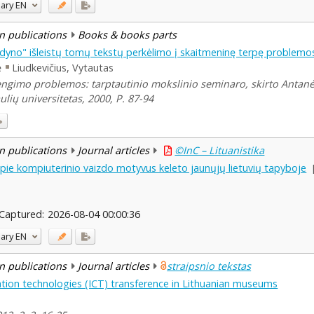
ary
EN
n publications
Books & books parts
odyno" išleistų tomų tekstų perkėlimo į skaitmeninę terpę problemo
ė
Liudkevičius, Vytautas
engimo problemos: tarptautinio mokslinio seminaro, skirto Antanės
aulių universitetas, 2000, P. 87-94
n publications
Journal articles
©InC – Lituanistika
apie kompiuterinio vaizdo motyvus keleto jaunųjų lietuvių tapyboje
Captured:
2026-08-04 00:00:36
ary
EN
n publications
Journal articles
straipsnio tekstas
ion technologies (ICT) transference in Lithuanian museums