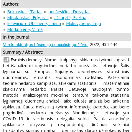
Authors:
Bukauskas, Tadas
Januševičius, Deivydas
Mikalauskas, Edgaras
Užkurytė, Evelina
Jesevičiūtė-Ufartienė, Laima
Maksvytienė, Inga
Morkūnienė, Vilma
In the Journal:
, 2022, 434-444
Verslo aktualijos būsimųjų specialistų požiūriu
Summary / Abstract:
Esminis dėmesys šiame straipsnyje skiriamas tyrimui suprasti
LT
bei išanalizuoti pagrindines nedarbo priežastis Lietuvoje. Šalis
lyginama su Europos Sąjungos bedarbystės statistiniais
duomenimis, remiantis ekonominiais rodikliais. Pateikiama
teorinė nedarbo samprata, atliekami statistiniai – matematiniai
skaičiavimai nedarbo analizei Lietuvoje, naudojami tyrimo
metodai: analizuojama mokslinė literatūra, taikoma statistinė
lyginamoji duomenų analizė, laiko eilutės analizė bei anketinė
apklausa. Gauta mokslinių tyrimų informacija parodo, kad bene
pagrindinės nedarbo priežastys šiandieninėje Lietuvoje yra
COVID–19 ir vertimasis nelegalia veikla. Pasak anketinėje
apklausoje dalyvavusių respondentų, didžiausi veiksniai
trukdantys susirasti darbą – per mažas darbo užmokestis bei