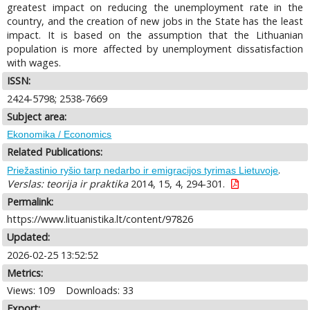
greatest impact on reducing the unemployment rate in the
country, and the creation of new jobs in the State has the least
impact. It is based on the assumption that the Lithuanian
population is more affected by unemployment dissatisfaction
with wages.
ISSN:
2424-5798; 2538-7669
Subject area:
Ekonomika / Economics
Related Publications:
.
Priežastinio ryšio tarp nedarbo ir emigracijos tyrimas Lietuvoje
Verslas: teorija ir praktika
2014, 15, 4, 294-301.
Permalink:
https://www.lituanistika.lt/content/97826
Updated:
2026-02-25 13:52:52
Metrics:
Views: 109
Downloads: 33
Export: