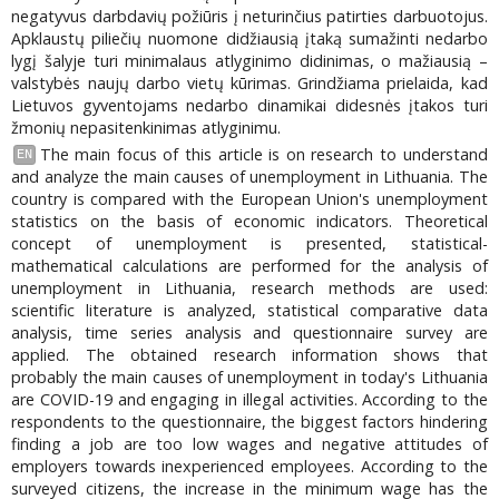
negatyvus darbdavių požiūris į neturinčius patirties darbuotojus.
Apklaustų piliečių nuomone didžiausią įtaką sumažinti nedarbo
lygį šalyje turi minimalaus atlyginimo didinimas, o mažiausią –
valstybės naujų darbo vietų kūrimas. Grindžiama prielaida, kad
Lietuvos gyventojams nedarbo dinamikai didesnės įtakos turi
žmonių nepasitenkinimas atlyginimu.
The main focus of this article is on research to understand
EN
and analyze the main causes of unemployment in Lithuania. The
country is compared with the European Union's unemployment
statistics on the basis of economic indicators. Theoretical
concept of unemployment is presented, statistical-
mathematical calculations are performed for the analysis of
unemployment in Lithuania, research methods are used:
scientific literature is analyzed, statistical comparative data
analysis, time series analysis and questionnaire survey are
applied. The obtained research information shows that
probably the main causes of unemployment in today's Lithuania
are COVID-19 and engaging in illegal activities. According to the
respondents to the questionnaire, the biggest factors hindering
finding a job are too low wages and negative attitudes of
employers towards inexperienced employees. According to the
surveyed citizens, the increase in the minimum wage has the