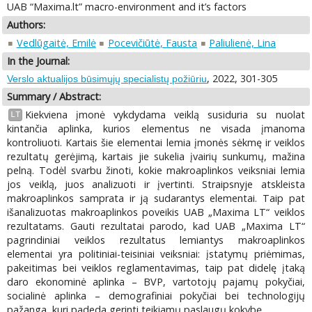
UAB “Maxima.lt” macro-environment and it’s factors
Authors:
Vedlūgaitė, Emilė
Pocevičiūtė, Fausta
Paliulienė, Lina
In the Journal:
, 2022, 301-305
Verslo aktualijos būsimųjų specialistų požiūriu
Summary / Abstract:
Kiekviena įmonė vykdydama veiklą susiduria su nuolat
LT
kintančia aplinka, kurios elementus ne visada įmanoma
kontroliuoti. Kartais šie elementai lemia įmonės sėkmę ir veiklos
rezultatų gerėjimą, kartais jie sukelia įvairių sunkumų, mažina
pelną. Todėl svarbu žinoti, kokie makroaplinkos veiksniai lemia
jos veiklą, juos analizuoti ir įvertinti. Straipsnyje atskleista
makroaplinkos samprata ir ją sudarantys elementai. Taip pat
išanalizuotas makroaplinkos poveikis UAB „Maxima LT“ veiklos
rezultatams. Gauti rezultatai parodo, kad UAB „Maxima LT“
pagrindiniai veiklos rezultatus lemiantys makroaplinkos
elementai yra politiniai-teisiniai veiksniai: įstatymų priėmimas,
pakeitimas bei veiklos reglamentavimas, taip pat didelę įtaką
daro ekonominė aplinka – BVP, vartotojų pajamų pokyčiai,
socialinė aplinka – demografiniai pokyčiai bei technologijų
pažanga, kuri padeda gerinti teikiamų paslaugų kokybę.