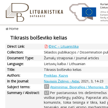
Home
Tikrasis bolševiko kelias
Direct Link:
©InC – Lituanistika
Collection:
Sklaidos publikacijos / Dissemination pu
Document Type:
Žurnalų straipsniai / Journal articles
Language:
Lietuvių kalba / Lithuanian
Title:
Tikrasis bolševiko kelias
Authors:
Preikšas, Kazys
In the Journal:
, 2021, 3, 14-23
Naujasis Židinys - Aidai
Subject terms:
LT
Atsiminimai. Biografijos / Memories. 
Summary / Abstract:
Per pastaruosius tris dešimtmečius
LT
visiškai priešingų pažiūrų. Paprastai a
komuniste, tokia teisinga ir tikra, kad
tepasako apie patį virsmo mechanizmą.