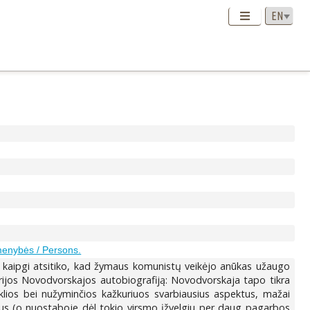
enybės / Persons.
: kaipgi atsitiko, kad žymaus komunistų veikėjo anūkas užaugo
lerijos Novodvorskajos autobiografiją: Novodvorskaja tapo tikra
aiklios bei nužyminčios kažkuriuos svarbiausius aspektus, mažai
us (o nuostaboje dėl tokio virsmo įžvelgiu per daug pagarbos