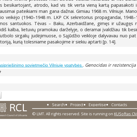
s besikartojant, atrodo, kad vis tik verta vieną kartą papasakoti i
klausimai pateikiami man gana dažnai. Gimiau 1968 m. Vilniuje. Man
tinio veikėjo (1940–1948 m. LKP CK sekretorius propagandai, 1948
irmos santuokos. Tėvas – Baku, Azerbaidžane, gimęs ir užaugęs rus
 jidiš kalba, lietuvių pramokau darželyje, o deramai įvaldžiau tik 
futbolo sirgalių judėjimuose, o Sąjūdžio veikloje dalyvavau nuo pat 
oriją, kurią tolesniame pasakojime ir siekiu aptarti [p. 14].
.
Genocidas ir rezistencija
sipriešinimo sovietmečio Vilniuje ypatybės.
7
Search
Project
Expertise
Contacts
© LMT. All rights reserved.
Site is running on
KUSoftas C