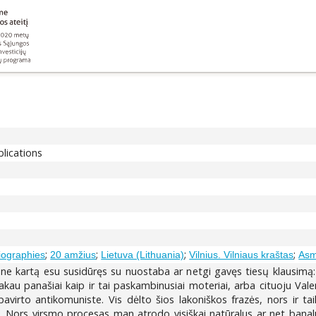
blications
;
;
;
;
Biographies
20 amžius
Lietuva (Lithuania)
Vilnius. Vilniaus kraštas
Asm
 ne kartą esu susidūręs su nuostaba ar netgi gavęs tiesų klausimą
tsakau panašiai kaip ir tai paskambinusiai moteriai, arba cituoju Va
 pavirto antikomuniste. Vis dėlto šios lakoniškos frazės, nors ir t
 Nors virsmo procesas man atrodo visiškai natūralus ar net banal