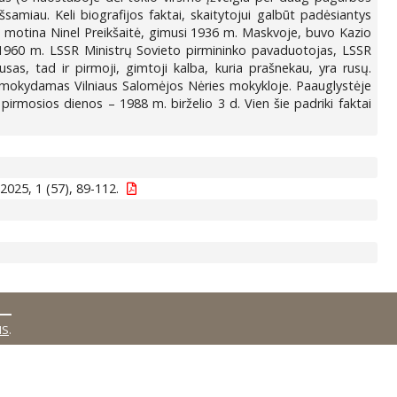
šsamiau. Keli biografijos faktai, skaitytojui galbūt padėsiantys
o motina Ninel Preikšaitė, gimusi 1936 m. Maskvoje, buvo Kazio
–1960 m. LSSR Ministrų Sovieto pirmininko pavaduotojas, LSSR
as, tad ir pirmoji, gimtoji kalba, kuria prašnekau, yra rusų.
besimokydamas Vilniaus Salomėjos Nėries mokykloje. Paauglystėje
pirmosios dienos – 1988 m. birželio 3 d. Vien šie padriki faktai
2025, 1 (57), 89-112.
MS
.