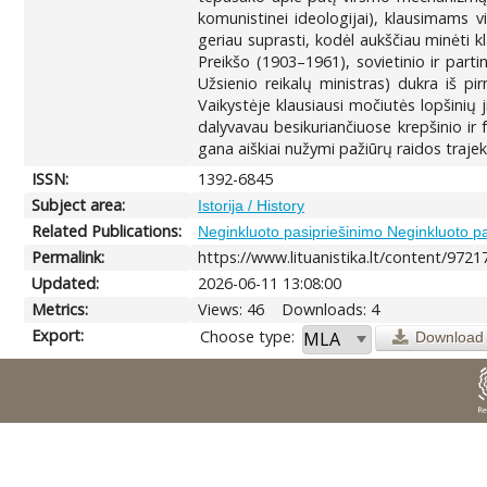
komunistinei ideologijai), klausimams vi
geriau suprasti, kodėl aukščiau minėti 
Preikšo (1903–1961), sovietinio ir par
Užsienio reikalų ministras) dukra iš p
Vaikystėje klausiausi močiutės lopšinių
dalyvavau besikuriančiuose krepšinio ir 
gana aiškiai nužymi pažiūrų raidos trajekt
ISSN:
1392-6845
Subject area:
Istorija / History
Related Publications:
Neginkluoto pasipriešinimo Neginkluoto pa
Permalink:
https://www.lituanistika.lt/content/9721
Updated:
2026-06-11 13:08:00
Metrics:
Views: 46
Downloads: 4
Export:
Choose type:
Download