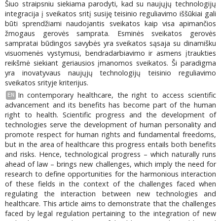
Šiuo straipsniu siekiama parodyti, kad su naujųjų technologijų
integracija į sveikatos sritį susiję teisinio reguliavimo iššūkiai gali
būti sprendžiami naudojantis sveikatos kaip visa apimančios
žmogaus gerovės samprata. Esminės sveikatos gerovės
sampratai būdingos savybės yra sveikatos sąsaja su dinamišku
visuomenės vystymusi, bendradarbiavimo ir asmens įtraukties
reikšmė siekiant geriausios įmanomos sveikatos. Ši paradigma
yra inovatyvaus naujųjų technologijų teisinio reguliavimo
sveikatos srityje kriterijus.
In contemporary healthcare, the right to access scientific
EN
advancement and its benefits has become part of the human
right to health. Scientific progress and the development of
technologies serve the development of human personality and
promote respect for human rights and fundamental freedoms,
but in the area of healthcare this progress entails both benefits
and risks. Hence, technological progress – which naturally runs
ahead of law – brings new challenges, which imply the need for
research to define opportunities for the harmonious interaction
of these fields in the context of the challenges faced when
regulating the interaction between new technologies and
healthcare. This article aims to demonstrate that the challenges
faced by legal regulation pertaining to the integration of new