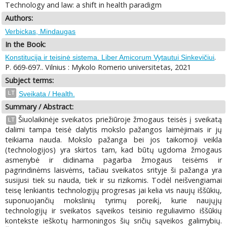
Technology and law: a shift in health paradigm
Authors:
Verbickas, Mindaugas
In the Book:
.
Konstitucija ir teisinė sistema. Liber Amicorum Vytautui Sinkevičiui
P. 669-697.. Vilnius : Mykolo Romerio universitetas, 2021
Subject terms:
LT
Sveikata / Health.
Summary / Abstract:
Šiuolaikinėje sveikatos priežiūroje žmogaus teisės į sveikatą
LT
dalimi tampa teisė dalytis mokslo pažangos laimėjimais ir jų
teikiama nauda. Mokslo pažanga bei jos taikomoji veikla
(technologijos) yra skirtos tam, kad būtų ugdoma žmogaus
asmenybė ir didinama pagarba žmogaus teisėms ir
pagrindinėms laisvėms, tačiau sveikatos srityje ši pažanga yra
susijusi tiek su nauda, tiek ir su rizikomis. Todėl neišvengiamai
teisę lenkiantis technologijų progresas jai kelia vis naujų iššūkių,
suponuojančių mokslinių tyrimų poreikį, kurie naujųjų
technologijų ir sveikatos sąveikos teisinio reguliavimo iššūkių
kontekste ieškotų harmoningos šių sričių sąveikos galimybių.