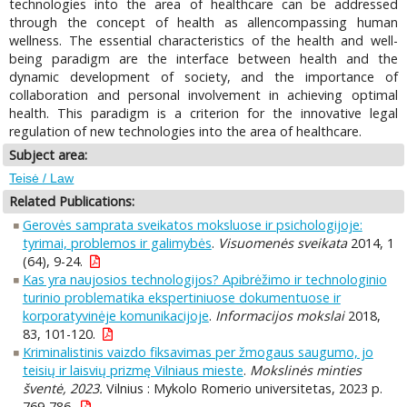
technologies into the area of healthcare can be addressed
through the concept of health as allencompassing human
wellness. The essential characteristics of the health and well-
being paradigm are the interface between health and the
dynamic development of society, and the importance of
collaboration and personal involvement in achieving optimal
health. This paradigm is a criterion for the innovative legal
regulation of new technologies into the area of healthcare.
Subject area:
Teisė / Law
Related Publications:
Gerovės samprata sveikatos moksluose ir psichologijoje:
tyrimai, problemos ir galimybės
.
Visuomenės sveikata
2014, 1
(64), 9-24.
Kas yra naujosios technologijos? Apibrėžimo ir technologinio
turinio problematika ekspertiniuose dokumentuose ir
korporatyvinėje komunikacijoje
.
Informacijos mokslai
2018,
83, 101-120.
Kriminalistinis vaizdo fiksavimas per žmogaus saugumo, jo
teisių ir laisvių prizmę Vilniaus mieste
.
Mokslinės minties
šventė, 2023.
Vilnius : Mykolo Romerio universitetas, 2023 p.
769-786.