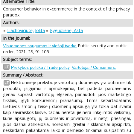
Alternative Title:
Consumer behavior in e–commerce in the context of the privacy
paradox
Authors:
Liachovičiūtė, Jolita
Kyguolienė, Asta
In the Journal:
Public security and public
Visuomenės saugumas ir viešoji tvarka
order, 2021, 28, 91-105
Subject terms:
;
LT
Prekybos politika / Trade policy
Vartotojai / Consumers.
Summary / Abstract:
Elektroninėje prekyboje vartotojų duomenys yra būtini ne tik
LT
produktų įsigijimui ir apmokėjimui, bet padeda pardavėjams
geriau suprasti vartotojų elgseną, panaudoti juos marketingo
tikslais, įgyti konkurencinį pranašumą. Trims ketvirtadaliams
Lietuvos žmonių teisė į duomenų apsaugą yra tokia pat svarbi
kaip saviraiškos laisvė, tačiau neretai jie nėra linkę imtis veiksmų,
kurie apsaugotų jų duomenis ir privatumą, ir netgi priešingai,
juos dažnai atskleidžia, norėdami greitai ir sklandžiai apsipirkti,
neskirdami pakankamai laiko ir dėmesio tinkamai susipažinti su