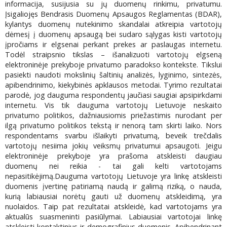
informacija, susijusia su jų duomenų rinkimu, privatumu.
Įsigaliojęs Bendrasis Duomenų Apsaugos Reglamentas (BDAR),
kylantys duomenų nutekinimo skandalai atkreipia vartotojų
dėmesį į duomenų apsaugą bei sudaro sąlygas kisti vartotojų
įpročiams ir elgsenai perkant prekes ar paslaugas internetu.
Todėl straipsnio tikslas – išanalizuoti vartotojų elgseną
elektroninėje prekyboje privatumo paradokso kontekste. Tikslui
pasiekti naudoti mokslinių šaltinių analizės, lyginimo, sintezės,
apibendrinimo, kiekybinės apklausos metodai. Tyrimo rezultatai
parodė, jog dauguma respondentų jaučiasi saugiai apsipirkdami
internetu. Vis tik dauguma vartotojų Lietuvoje neskaito
privatumo politikos, dažniausiomis priežastimis nurodant per
ilgą privatumo politikos tekstą ir nenorą tam skirti laiko. Nors
respondentams svarbu išlaikyti privatumą, beveik trečdalis
vartotojų nesiima jokių veiksmų privatumui apsaugoti. Jeigu
elektroninėje prekyboje yra prašoma atskleisti daugiau
duomenų nei reikia - tai gali kelti vartotojams
nepasitikėjimą.Dauguma vartotojų Lietuvoje yra linkę atskleisti
duomenis įvertinę patiriamą naudą ir galimą riziką, o nauda,
kurią labiausiai norėtų gauti už duomenų atskleidimą, yra
nuolaidos. Taip pat rezultatai atskleidė, kad vartotojams yra
aktualūs suasmeninti pasiūlymai. Labiausiai vartotojai linkę
atskleisti kontaktinius ir demografinius duomenis. Apibendrinant