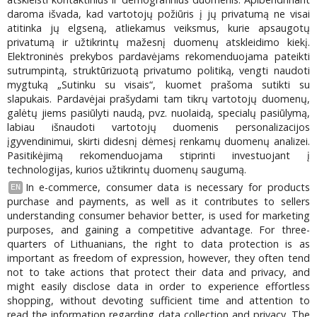
daroma išvada, kad vartotojų požiūris į jų privatumą ne visai
atitinka jų elgseną, atliekamus veiksmus, kurie apsaugotų
privatumą ir užtikrintų mažesnį duomenų atskleidimo kiekį.
Elektroninės prekybos pardavėjams rekomenduojama pateikti
sutrumpintą, struktūrizuotą privatumo politiką, vengti naudoti
mygtuką „Sutinku su visais“, kuomet prašoma sutikti su
slapukais. Pardavėjai prašydami tam tikrų vartotojų duomenų,
galėtų jiems pasiūlyti naudą, pvz. nuolaidą, specialų pasiūlymą,
labiau išnaudoti vartotojų duomenis personalizacijos
įgyvendinimui, skirti didesnį dėmesį renkamų duomenų analizei.
Pasitikėjimą rekomenduojama stiprinti investuojant į
technologijas, kurios užtikrintų duomenų saugumą.
In e-commerce, consumer data is necessary for products
EN
purchase and payments, as well as it contributes to sellers
understanding consumer behavior better, is used for marketing
purposes, and gaining a competitive advantage. For three-
quarters of Lithuanians, the right to data protection is as
important as freedom of expression, however, they often tend
not to take actions that protect their data and privacy, and
might easily disclose data in order to experience effortless
shopping, without devoting sufficient time and attention to
read the information regarding data collection and privacy. The