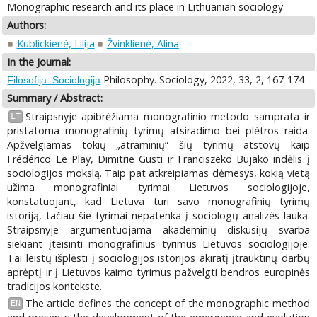
Monographic research and its place in Lithuanian sociology
Authors:
Kublickienė, Lilija
Žvinklienė, Alina
In the Journal:
Philosophy. Sociology, 2022, 33, 2, 167-174
Filosofija. Sociologija
Summary / Abstract:
Straipsnyje apibrėžiama monografinio metodo samprata ir
LT
pristatoma monografinių tyrimų atsiradimo bei plėtros raida.
Apžvelgiamas tokių „atraminių“ šių tyrimų atstovų kaip
Frédérico Le Play, Dimitrie Gusti ir Franciszeko Bujako indėlis į
sociologijos mokslą. Taip pat atkreipiamas dėmesys, kokią vietą
užima monografiniai tyrimai Lietuvos sociologijoje,
konstatuojant, kad Lietuva turi savo monografinių tyrimų
istoriją, tačiau šie tyrimai nepatenka į sociologų analizės lauką.
Straipsnyje argumentuojama akademinių diskusijų svarba
siekiant įteisinti monografinius tyrimus Lietuvos sociologijoje.
Tai leistų išplėsti į sociologijos istorijos akiratį įtrauktinų darbų
aprėptį ir į Lietuvos kaimo tyrimus pažvelgti bendros europinės
tradicijos kontekste.
The article defines the concept of the monographic method
EN