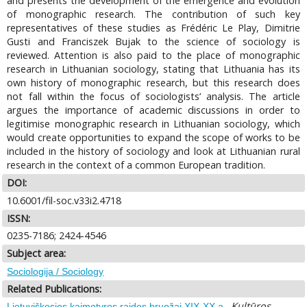
and presents the development of the emergence and evolution
of monographic research. The contribution of such key
representatives of these studies as Frédéric Le Play, Dimitrie
Gusti and Franciszek Bujak to the science of sociology is
reviewed. Attention is also paid to the place of monographic
research in Lithuanian sociology, stating that Lithuania has its
own history of monographic research, but this research does
not fall within the focus of sociologists’ analysis. The article
argues the importance of academic discussions in order to
legitimise monographic research in Lithuanian sociology, which
would create opportunities to expand the scope of works to be
included in the history of sociology and look at Lithuanian rural
research in the context of a common European tradition.
DOI:
10.6001/fil-soc.v33i2.4718
ISSN:
0235-7186; 2424-4546
Subject area:
Sociologija / Sociology
Related Publications:
.
Kultūros
Lietuviškosios kaimotyros raidos bruožai XIX-XX a.