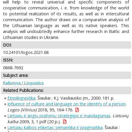
will help to reveal universal and specific components of
cooperative communication, i. e. from knowledge of the world
to potential realization of its results, as well as in intercultural
communication. The author draws on a comparative analysis of
the Lithuanian language as well as its native speakers. This
analysis will undoubtedly enhance further research in Baltic and
Lithuanian studies in Ukraine.
DOI:
10.24101/logos.2021.68
ISSN:
0868-7692
Subject area:
Kalbotyra / Linguistics
Related Publications:
Etnolingvistika
. Šiauliai : K.J. Vasiliausko įm., 2000. 181 p.
Influence of culture and language on the identity of a person
.
Logos (Vilnius)
2018, 95, 164-176.
Lietuvių ir anglų prašymų strategijos ir mandagumas
.
Lietuvių
kalba
2009, 3, 1 pdf (20 p.).
Lietuvių kalbos etiketas: semantika ir pragmatika
. Šiauliai :