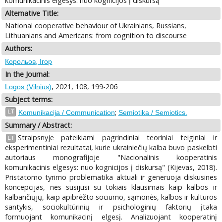
komunikacinis elgesys: nuo kognicijos į diskursą
Alternative Title:
National cooperative behaviour of Ukrainians, Russians,
Lithuanians and Americans: from cognition to discourse
Authors:
Корольов, Ігор
In the Journal:
, 2021, 108, 199-206
Logos (Vilnius)
Subject terms:
;
LT
Komunikacija / Communication
Semiotika / Semiotics.
Summary / Abstract:
Straipsnyje pateikiami pagrindiniai teoriniai teiginiai ir
LT
eksperimentiniai rezultatai, kurie ukrainiečių kalba buvo paskelbti
autoriaus monografijoje "Nacionalinis kooperatinis
komunikacinis elgesys: nuo kognicijos į diskursą" (Kijevas, 2018).
Pristatomo tyrimo problematika aktuali ir generuoja diskusines
koncepcijas, nes susijusi su tokiais klausimais kaip kalbos ir
kalbančiųjų, kaip apibrėžto sociumo, sąmonės, kalbos ir kultūros
santykis, sociokultūrinių ir psichologinių faktorių įtaka
formuojant komunikacinį elgesį. Analizuojant kooperatinį