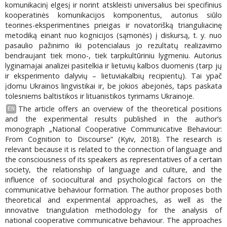
komunikacinį elgesį ir norint atskleisti universalius bei specifinius
kooperatinės komunikacijos komponentus, autorius siūlo
teorines-eksperimentines prieigas ir novatorišką trianguliacinę
metodiką einant nuo kognicijos (sąmonės) į diskursą, t. y. nuo
pasaulio pažinimo iki potencialaus jo rezultatų realizavimo
bendraujant tiek mono-, tiek tarpkultūriniu lygmeniu. Autorius
lyginamajai analizei pasitelkia ir lietuvių kalbos duomenis (tarp jų
ir eksperimento dalyvių – lietuviakalbių recipientų). Tai ypač
įdomu Ukrainos lingvistikai ir, be jokios abejonės, taps paskata
tolesniems baltistikos ir lituanistikos tyrimams Ukrainoje.
The article offers an overview of the theoretical positions
EN
and the experimental results published in the author’s
monograph „National Cooperative Communicative Behaviour:
From Cognition to Discourse” (Kyiv, 2018). The research is
relevant because it is related to the connection of language and
the consciousness of its speakers as representatives of a certain
society, the relationship of language and culture, and the
influence of sociocultural and psychological factors on the
communicative behaviour formation. The author proposes both
theoretical and experimental approaches, as well as the
innovative triangulation methodology for the analysis of
national cooperative communicative behaviour. The approaches