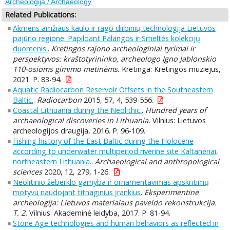
Archeologija / Archaeology
Related Publications:
Akmens amžiaus kaulo ir rago dirbinių technologija Lietuvos
pajūrio regione. Papildant Palangos ir Smeltės kolekcijų
duomenis.
.
Kretingos rajono archeologiniai tyrimai ir
perspektyvos: kraštotyrininko, archeologo Igno Jablonskio
110-osioms gimimo metinėms.
Kretinga: Kretingos muziejus,
2021. P. 83-94.
Aquatic Radiocarbon Reservoir Offsets in the Southeastern
Baltic.
.
Radiocarbon
2015, 57, 4, 539-556.
Coastal Lithuania during the Neolithic.
.
Hundred years of
archaeological discoveries in Lithuania.
Vilnius: Lietuvos
archeologijos draugija, 2016. P. 96-109.
Fishing history of the East Baltic during the Holocene
according to underwater multiperiod riverine site Kaltanėnai,
northeastern Lithuania.
.
Archaeological and anthropological
sciences
2020, 12, 279, 1-26.
Neolitinio žeberklo gamyba ir ornamentavimas apskritimų
motyvu naudojant titnaginius įrankius
.
Eksperimentinė
archeologija: Lietuvos materialaus paveldo rekonstrukcija.
T. 2.
Vilnius: Akademinė leidyba, 2017. P. 81-94.
Stone Age technologies and human behaviors as reflected in