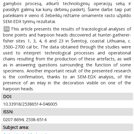
gamybos procesą, atkurti technologinių operacijų seką ir
pasiūlyti galimą kai kurių dirbinių paskirtį. Šiame darbe taip pat
pateikiami ir vieno iš žeberklų rėžtame ornamente rasto užpildo
SEM-EDX tyrimų rezultatai.
This article presents the results of traceological analyses of
EN
bone points and harpoon heads discovered at hunter-gatherer-
fisher sites 1, 3, 4, 6 and 23 in Šventoji, coastal Lithuania, c.
3500–2700 cal bc. The data obtained through the studies were
used to interpret technological processes and operational
chains resulting from the production of these artefacts, as well
as in answering questions surrounding the function of some
specimens. Another important result of the presented research
is the confirmation, thanks to an SEM-EDX analysis, of the
presence of an inlay in the decoration visible on one of the
harpoon heads.
DOI:
10.33918/25386514-046005
ISSN:
0207-8694; 2538-6514
Subject area: