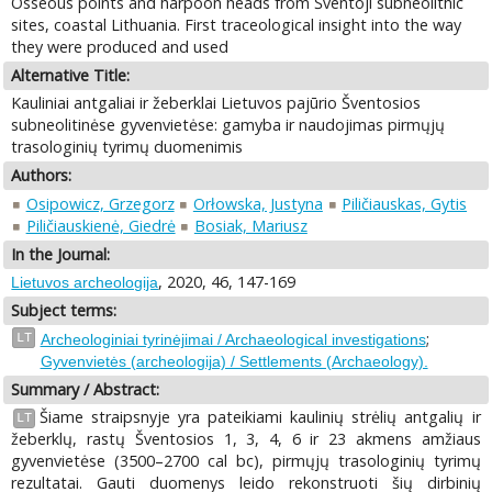
Osseous points and harpoon heads from Šventoji subneolithic
sites, coastal Lithuania. First traceological insight into the way
they were produced and used
Alternative Title:
Kauliniai antgaliai ir žeberklai Lietuvos pajūrio Šventosios
subneolitinėse gyvenvietėse: gamyba ir naudojimas pirmųjų
trasologinių tyrimų duomenimis
Authors:
Osipowicz, Grzegorz
Orłowska, Justyna
Piličiauskas, Gytis
Piličiauskienė, Giedrė
Bosiak, Mariusz
In the Journal:
, 2020, 46, 147-169
Lietuvos archeologija
Subject terms:
;
LT
Archeologiniai tyrinėjimai / Archaeological investigations
Gyvenvietės (archeologija) / Settlements (Archaeology).
Summary / Abstract:
Šiame straipsnyje yra pateikiami kaulinių strėlių antgalių ir
LT
žeberklų, rastų Šventosios 1, 3, 4, 6 ir 23 akmens amžiaus
gyvenvietėse (3500–2700 cal bc), pirmųjų trasologinių tyrimų
rezultatai. Gauti duomenys leido rekonstruoti šių dirbinių