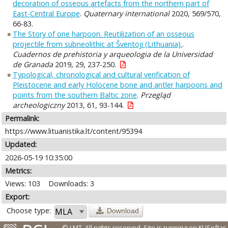
decoration of osseous artefacts from the northern part of
East-Central Europe
.
Quaternary international
2020, 569/570,
66-83.
The Story of one harpoon. Reutilization of an osseous
projectile from subneolithic at Šventoji (Lithuania).
.
Cuadernos de prehistoria y arqueologia de la Universidad
de Granada
2019, 29, 237-250.
Typological, chronological and cultural verification of
Pleistocene and early Holocene bone and antler harpoons and
points from the southern Baltic zone
.
Przegląd
archeologiczny
2013, 61, 93-144.
Permalink:
https://www.lituanistika.lt/content/95394
Updated:
2026-05-19 10:35:00
Metrics:
Views: 103
Downloads: 3
Export:
Choose type:
Download
© LMT. All rights reserved.
Site is running on
KUSoftas