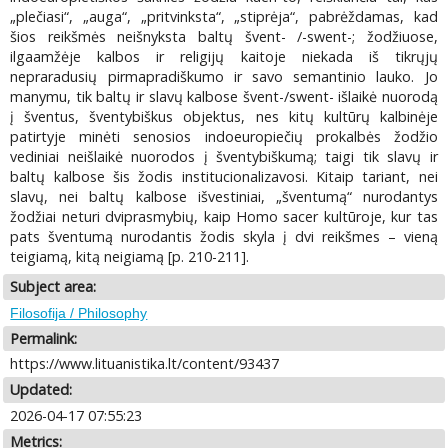
„plečiasi“, „auga“, „pritvinksta“, „stiprėja“, pabrėždamas, kad
šios reikšmės neišnyksta baltų švent- /-swent-; žodžiuose,
ilgaamžėje kalbos ir religijų kaitoje niekada iš tikrųjų
nepraradusių pirmapradiškumo ir savo semantinio lauko. Jo
manymu, tik baltų ir slavų kalbose švent-/swent- išlaikė nuorodą
į šventus, šventybiškus objektus, nes kitų kultūrų kalbinėje
patirtyje minėti senosios indoeuropiečių prokalbės žodžio
vediniai neišlaikė nuorodos į šventybiškumą; taigi tik slavų ir
baltų kalbose šis žodis institucionalizavosi. Kitaip tariant, nei
slavų, nei baltų kalbose išvestiniai, „šventumą“ nurodantys
žodžiai neturi dviprasmybių, kaip Homo sacer kultūroje, kur tas
pats šventumą nurodantis žodis skyla į dvi reikšmes – vieną
teigiamą, kitą neigiamą [p. 210-211].
Subject area:
Filosofija / Philosophy
Permalink:
https://www.lituanistika.lt/content/93437
Updated:
2026-04-17 07:55:23
Metrics: