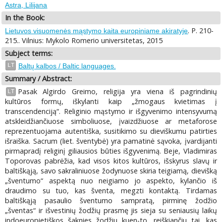
Astra, Lilijana
In the Book:
. P. 210-
Lietuvos visuomenės mąstymo kaita europiniame akiratyje
215.. Vilnius: Mykolo Romerio universitetas, 2015
Subject terms:
LT
Baltų kalbos / Baltic languages.
Summary / Abstract:
Pasak Algirdo Greimo, religija yra viena iš pagrindinių
LT
kultūros formų, iškylanti kaip „žmogaus kvietimas į
transcendenciją“. Religinio mąstymo ir išgyvenimo intensyvumą
atskleidžiančiuose simboliuose, įvaizdžiuose ar metaforose
reprezentuojama autentiška, susitikimo su dieviškumu patirties
išraiška. Sacrum (liet. šventybė) yra pamatinė sąvoka, įvardijanti
pirmapradį religinį giliausios būties išgyvenimą. Beje, Vladimiras
Toporovas pabrėžia, kad visos kitos kultūros, išskyrus slavų ir
baltiškąją, savo sakraliniuose žodynuose skiria teigiamą, dievišką
„šventumo“ aspektą nuo neigiamo jo aspekto, kylančio iš
draudimo su tuo, kas šventa, megzti kontaktą. Tirdamas
baltiškąją pasaulio šventumo sampratą, pirminę žodžio
„šventas“ ir išvestinių žodžių prasmę jis sieja su seniausių laikų
indoeuropietiškos šaknies žodžiu kuen-to, reiškiančiu tai, kas