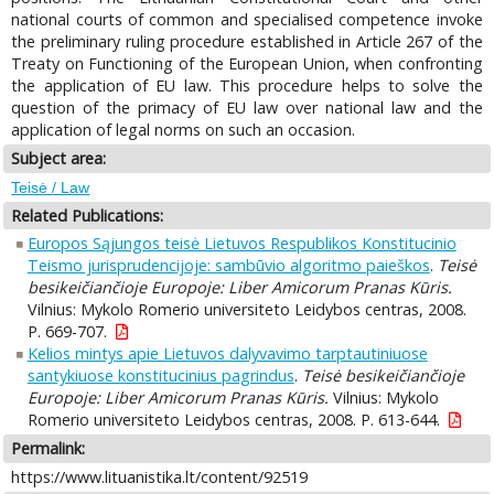
national courts of common and specialised competence invoke
the preliminary ruling procedure established in Article 267 of the
Treaty on Functioning of the European Union, when confronting
the application of EU law. This procedure helps to solve the
question of the primacy of EU law over national law and the
application of legal norms on such an occasion.
Subject area:
Teisė / Law
Related Publications:
Europos Sąjungos teisė Lietuvos Respublikos Konstitucinio
Teismo jurisprudencijoje: sambūvio algoritmo paieškos
.
Teisė
besikeičiančioje Europoje: Liber Amicorum Pranas Kūris.
Vilnius: Mykolo Romerio universiteto Leidybos centras, 2008.
P. 669-707.
Kelios mintys apie Lietuvos dalyvavimo tarptautiniuose
santykiuose konstitucinius pagrindus
.
Teisė besikeičiančioje
Europoje: Liber Amicorum Pranas Kūris.
Vilnius: Mykolo
Romerio universiteto Leidybos centras, 2008. P. 613-644.
Permalink:
https://www.lituanistika.lt/content/92519