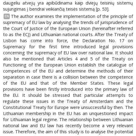
daugeliu atvejų yra apibūdinama kaip dviejų teisinių sistemų
sujungimas į bendrai veikiančią teisės sistemą [p. 53].
The author examines the implementation of the principle of
EN
supremacy of EU law by analysing the trends of jurisprudence of
the Court of Justice of the European Union (hereinafter referred
to as the ECJ) and Lithuanian national courts. After the Treaty of
Lisbon has come into force, the Declaration No. 17 on
Supremacy for the first time introduced legal provisions
concerning the supremacy of EU law over national law. It should
also be mentioned that Articles 4 and 5 of the Treaty on
Functioning of the European Union establish the catalogue of
competences of the EU and determine the methods of their
separation in case there is a collision between the competence
of the EU and that of the Member States. These legal
provisions have been firstly introduced into the primary law of
the EU. It should be stressed that particular attempts to
regulate these issues in the Treaty of Amsterdam and the
Constitutional Treaty for Europe were unsuccessful by then. The
Lithuanian membership in the EU has an unquestioned impact
for Lithuanian legal regime. The relationship between Lithuanian
national law and EU law has recently become a very relevant
issue. Therefore, the aim of this study is to analyse the potential