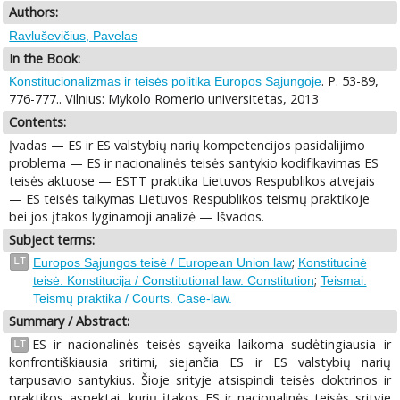
Authors:
Ravluševičius, Pavelas
In the Book:
. P. 53-89,
Konstitucionalizmas ir teisės politika Europos Sąjungoje
776-777.. Vilnius: Mykolo Romerio universitetas, 2013
Contents:
Įvadas — ES ir ES valstybių narių kompetencijos pasidalijimo
problema — ES ir nacionalinės teisės santykio kodifikavimas ES
teisės aktuose — ESTT praktika Lietuvos Respublikos atvejais
— ES teisės taikymas Lietuvos Respublikos teismų praktikoje
bei jos įtakos lyginamoji analizė — Išvados.
Subject terms:
;
LT
Europos Sąjungos teisė / European Union law
Konstitucinė
;
teisė. Konstitucija / Constitutional law. Constitution
Teismai.
Teismų praktika / Courts. Case-law.
Summary / Abstract:
ES ir nacionalinės teisės sąveika laikoma sudėtingiausia ir
LT
konfrontiškiausia sritimi, siejančia ES ir ES valstybių narių
tarpusavio santykius. Šioje srityje atsispindi teisės doktrinos ir
praktikos aspektai, kurių įtakos ES ir nacionalinės teisės srityje