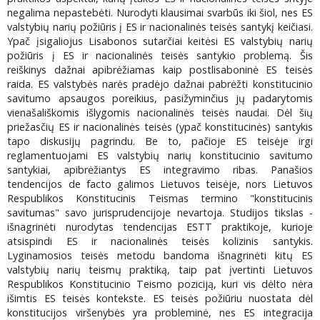
negalima nepastebėti. Nurodyti klausimai svarbūs iki šiol, nes ES
valstybių narių požiūris į ES ir nacionalinės teisės santykį keičiasi.
Ypač įsigaliojus Lisabonos sutarčiai keitėsi ES valstybių narių
požiūris į ES ir nacionalinės teisės santykio problemą. Šis
reiškinys dažnai apibrėžiamas kaip postlisaboninė ES teisės
raida. ES valstybės narės pradėjo dažnai pabrėžti konstitucinio
savitumo apsaugos poreikius, pasižyminčius jų padarytomis
vienašališkomis išlygomis nacionalinės teisės naudai. Dėl šių
priežasčių ES ir nacionalinės teisės (ypač konstitucinės) santykis
tapo diskusijų pagrindu. Be to, pačioje ES teisėje irgi
reglamentuojami ES valstybių narių konstitucinio savitumo
santykiai, apibrėžiantys ES integravimo ribas. Panašios
tendencijos de facto galimos Lietuvos teisėje, nors Lietuvos
Respublikos Konstitucinis Teismas termino "konstitucinis
savitumas" savo jurisprudencijoje nevartoja. Studijos tikslas -
išnagrinėti nurodytas tendencijas ESTT praktikoje, kurioje
atsispindi ES ir nacionalinės teisės kolizinis santykis.
Lyginamosios teisės metodu bandoma išnagrinėti kitų ES
valstybių narių teismų praktiką, taip pat įvertinti Lietuvos
Respublikos Konstitucinio Teismo poziciją, kuri vis dėlto nėra
išimtis ES teisės kontekste. ES teisės požiūriu nuostata dėl
konstitucijos viršenybės yra probleminė, nes ES integracija