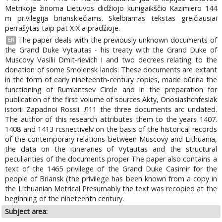
Metrikoje žinoma Lietuvos didžiojo kunigaikščio Kazimiero 144
m privilegija brianskiečiams. Skelbiamas tekstas greičiausiai
perrašytas taip pat XIX a pradžioje.
The paper deals with the previously unknown documents of
EN
the Grand Duke Vytautas - his treaty with the Grand Duke of
Muscovy Vasilii Dmit-rievich I and two decrees relating to the
donation of some Smolensk lands. These documents are extant
in the form of early nineteenth-century copies, made dūrina the
functioning of Rumiantsev Circle and in the preparation for
publication of the first volume of sources Akty, Onosiashchfesiak
istorii Zapadnoi Rossii. Л11 the three documents arc undated.
The author of this research attributes them to the years 1407.
1408 and 1413 rcsnectivelv on the basis of the historical records
of the contemporary relations between Muscovy and Lithuania,
the data on the itineraries of Vytautas and the structural
peculiarities of the documents proper The paper also contains a
text of the 1465 privilege of the Grand Duke Casimir for the
people of Briansk (the privilege has been known from a copy in
the Lithuanian Metrical Presumably the text was recopied at the
beginning of the nineteenth century.
Subject area: