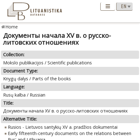
Home
Документы начала XV в. о русско-
литовских отношениях
Collection:
Mokslo publikacijos / Scientific publications
Document Type:
Knygų dalys / Parts of the books
Language:
Rusų kalba / Russian
Title:
Документы начала XV в. о русско-литовских отношениях
Alternative Title:
Rusios - Lietuvos santykių XV a. pradžios dokumentai
Early fifteenth-century documents on the relations between
Rus' and Lithuania