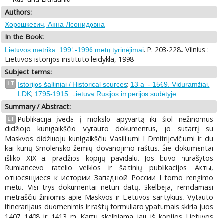
Authors:
Хорошкевич, Анна Леонидовна
In the Book:
. P. 203-228.. Vilnius :
Lietuvos metrika: 1991-1996 metų tyrinėjimai
Lietuvos istorijos instituto leidykla, 1998
Subject terms:
;
LT
Istorijos šaltiniai / Historical sources
13 a. - 1569. Viduramžiai.
;
LDK
1795-1915. Lietuva Rusijos imperijos sudėtyje.
Summary / Abstract:
Publikacija įveda į mokslo apyvartą iki šiol nežinomus
LT
didžiojo kunigaikščio Vytauto dokumentus, jo sutartį su
Maskvos didžiuoju kunigaikščiu Vasilijumi I Dmitrijcvičiumi ir du
kai kurių Smolensko žemių dovanojimo raštus. Šie dokumentai
išliko XIX a. pradžios kopijų pavidalu. Jos buvo nurašytos
Rumiancevo ratelio veiklos ir šaltinių publikacijos Акты,
относящиеся к истории Западной России I tomo rengimo
metu. Visi trys dokumentai neturi datų. Skelbėja, remdamasi
metraščiu žiniomis apie Maskvos ir Lietuvos santykius, Vytauto
itinerarijaus duomenimis ir raštų formuliaro ypatumais skiria juos
1407 1408 ir 1413 m Kartu skelbiama jau iš kopijos Lietuvos