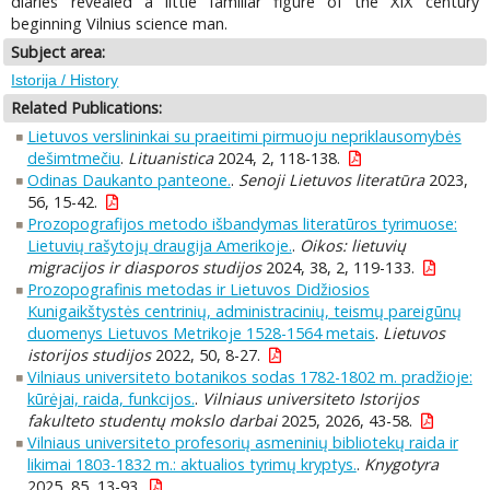
diaries revealed a little familiar figure of the XIX century
beginning Vilnius science man.
Subject area:
Istorija / History
Related Publications:
Lietuvos verslininkai su praeitimi pirmuoju nepriklausomybės
dešimtmečiu
.
Lituanistica
2024, 2, 118-138.
Odinas Daukanto panteone.
.
Senoji Lietuvos literatūra
2023,
56, 15-42.
Prozopografijos metodo išbandymas literatūros tyrimuose:
Lietuvių rašytojų draugija Amerikoje.
.
Oikos: lietuvių
migracijos ir diasporos studijos
2024, 38, 2, 119-133.
Prozopografinis metodas ir Lietuvos Didžiosios
Kunigaikštystės centrinių, administracinių, teismų pareigūnų
duomenys Lietuvos Metrikoje 1528-1564 metais
.
Lietuvos
istorijos studijos
2022, 50, 8-27.
Vilniaus universiteto botanikos sodas 1782-1802 m. pradžioje:
kūrėjai, raida, funkcijos.
.
Vilniaus universiteto Istorijos
fakulteto studentų mokslo darbai
2025, 2026, 43-58.
Vilniaus universiteto profesorių asmeninių bibliotekų raida ir
likimai 1803-1832 m.: aktualios tyrimų kryptys.
.
Knygotyra
2025, 85, 13-93.