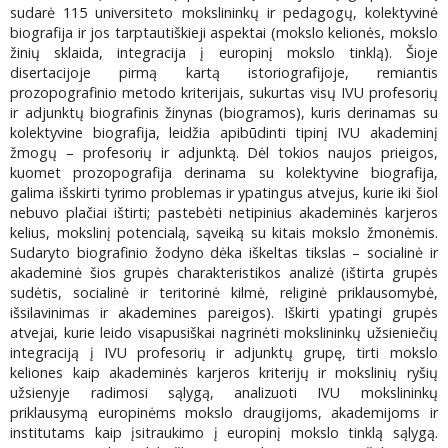
sudarė 115 universiteto mokslininkų ir pedagogų, kolektyvinė
biografija ir jos tarptautiškieji aspektai (mokslo kelionės, mokslo
žinių sklaida, integracija į europinį mokslo tinklą). Šioje
disertacijoje pirmą kartą istoriografijoje, remiantis
prozopografinio metodo kriterijais, sukurtas visų IVU profesorių
ir adjunktų biografinis žinynas (biogramos), kuris derinamas su
kolektyvine biografija, leidžia apibūdinti tipinį IVU akademinį
žmogų – profesorių ir adjunktą. Dėl tokios naujos prieigos,
kuomet prozopografija derinama su kolektyvine biografija,
galima išskirti tyrimo problemas ir ypatingus atvejus, kurie iki šiol
nebuvo plačiai ištirti; pastebėti netipinius akademinės karjeros
kelius, mokslinį potencialą, sąveiką su kitais mokslo žmonėmis.
Sudaryto biografinio žodyno dėka iškeltas tikslas – socialinė ir
akademinė šios grupės charakteristikos analizė (ištirta grupės
sudėtis, socialinė ir teritorinė kilmė, religinė priklausomybė,
išsilavinimas ir akademines pareigos). Iškirti ypatingi grupės
atvejai, kurie leido visapusiškai nagrinėti mokslininkų užsieniečių
integraciją į IVU profesorių ir adjunktų grupę, tirti mokslo
keliones kaip akademinės karjeros kriterijų ir mokslinių ryšių
užsienyje radimosi sąlygą, analizuoti IVU mokslininkų
priklausymą europinėms mokslo draugijoms, akademijoms ir
institutams kaip įsitraukimo į europinį mokslo tinklą sąlygą.