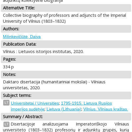
adjunktų kolektyvinė biografija
Alternative Title:
Collective biography of professors and adjuncts of the Imperial
University of Vilnius (1803–1832)
Authors:
Milinkevičiūtė, Daiva
Publication Data:
Vilnius : Lietuvos istorijos institutas, 2020.
Pages:
334 p
Notes:
Daktaro disertacija (humanitariniai mokslai) - Vilniaus
universitetas, 2020.
Subject terms:
;
LT
Universitetai / Universities
1795-1915. Lietuva Rusijos
;
;
imperijos sudėtyje
Lietuva (Lithuania)
Vilnius. Vilniaus kraštas.
Summary / Abstract:
Disertacijoje analizuojama Imperatoriškojo Vilniaus
LT
universiteto (1803–1832) profesorių ir adjunktų grupės, kurią