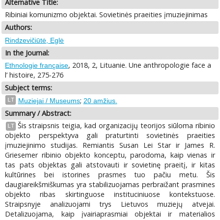
Alternative Title:
Ribiniai komunizmo objektai. Sovietinės praeities įmuziejinimas
Authors:
Rindzevičiūtė, Eglė
In the Journal:
, 2018, 2, Lituanie. Une anthropologie face a
Ethnologie française
l’ histoire, 275-276
Subject terms:
;
LT
Muziejai / Museums
20 amžius.
Summary / Abstract:
Šis straipsnis teigia, kad organizacijų teorijos siūloma ribinio
LT
objekto perspektyva gali praturtinti sovietinės praeities
įmuziejinimo studijas. Remiantis Susan Lei Star ir James R.
Griesemer ribinio objekto konceptu, parodoma, kaip vienas ir
tas pats objektas gali atstovauti ir sovietinę praeitį, ir kitas
kultūrines bei istorines prasmes tuo pačiu metu. Šis
daugiareikšmiškumas yra stabilizuojamas perbraižant prasmines
objekto ribas skirtinguose instituciniuose kontekstuose.
Straipsnyje analizuojami trys Lietuvos muziejų atvejai.
Detalizuojama, kaip įvairiaprasmiai objektai ir materialios