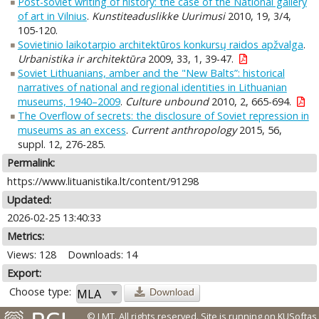
Post-soviet writing of history: the case of the National gallery
of art in Vilnius
.
Kunstiteaduslikke Uurimusi
2010, 19, 3/4,
105-120.
Sovietinio laikotarpio architektūros konkursų raidos apžvalga
.
Urbanistika ir architektūra
2009, 33, 1, 39-47.
Soviet Lithuanians, amber and the "New Balts”: historical
narratives of national and regional identities in Lithuanian
museums, 1940–2009
.
Culture unbound
2010, 2, 665-694.
The Overflow of secrets: the disclosure of Soviet repression in
museums as an excess
.
Current anthropology
2015, 56,
suppl. 12, 276-285.
Permalink:
https://www.lituanistika.lt/content/91298
Updated:
2026-02-25 13:40:33
Metrics:
Views: 128
Downloads: 14
Export:
Choose type:
Download
© LMT. All rights reserved.
Site is running on
KUSoftas