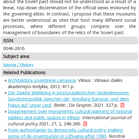
about the Soviet past should not be understood as a result of a
linear, top‑down dissemination of the official views endorsed by
the governing elites. In contrast, I propose that these museums
are better understood as sites that host many different social
processes, where different groups compete over the
management of boundaries of the relics of the Soviet past.
ISSN:
0046-2616
Subject area:
Istorija / History
Related Publications:
Architektūra sovietinėje Lietuvoje
. Vilnius : Vilniaus dailės
akademijos leidykla, 2012. 411 p.
Der Zweite Weltkrieg in postsozialistischen Gedenkmuseen:
Geschichtspolitik zwischen der 'Anrufung Europas' und dem
Fokus auf 'unser Leid'
. Berlin ; De Gruyter, 2021. 327 p.
Disagreement over monuments: cultural planning of national
jubilees and public spaces in Vilnius
.
International journal of
cultural policy
2021, 27, 2, 246-260.
From authoritarian to democratic cultural policy: making
sense of de-sovietisation in Lithuania after 1990
.
Nordisk