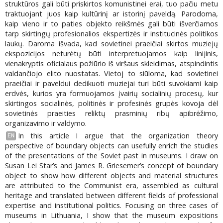
struktūros gali būti priskirtos komunistinei erai, tuo pačiu metu
traktuojant juos kaip kultūrinį ar istorinį paveldą. Parodoma,
kaip vieno ir to paties objekto reikšmės gali būti išverčiamos
tarp skirtingų profesionalios ekspertizės ir institucinės politikos
laukų. Daroma išvada, kad sovietinei praeičiai skirtos muziejų
ekspozicijos neturėtų būti interpretuojamos kaip linijinis,
vienakryptis oficialaus požiūrio iš viršaus skleidimas, atspindintis
valdančiojo elito nuostatas. Vietoj to siūloma, kad sovietinei
praeičiai ir paveldui dedikuoti muziejai turi būti suvokiami kaip
erdvės, kurios yra formuojamos įvairių socialinių procesų, kur
skirtingos socialinės, politinės ir profesinės grupės kovoja dėl
sovietinės praeities reliktų prasminių ribų apibrėžimo,
organizavimo ir valdymo.
In this article I argue that the organization theory
EN
perspective of boundary objects can usefully enrich the studies
of the presentations of the Soviet past in museums. I draw on
Susan Lei Star’s and James R. Griesemer’s concept of boundary
object to show how different objects and material structures
are attributed to the Communist era, assembled as cultural
heritage and translated between different fields of professional
expertise and institutional politics. Focusing on three cases of
museums in Lithuania, I show that the museum expositions