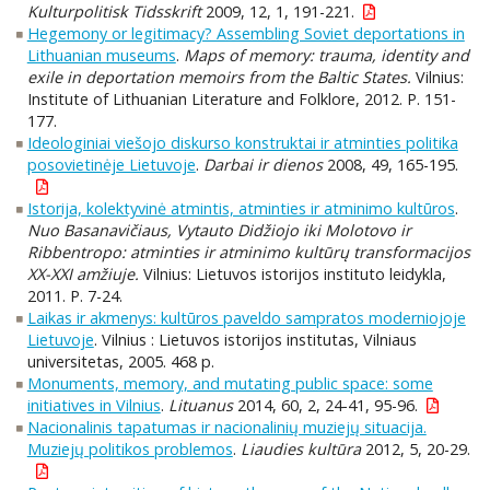
Kulturpolitisk Tidsskrift
2009, 12, 1, 191-221.
Hegemony or legitimacy? Assembling Soviet deportations in
Lithuanian museums
.
Maps of memory: trauma, identity and
exile in deportation memoirs from the Baltic States.
Vilnius:
Institute of Lithuanian Literature and Folklore, 2012. P. 151-
177.
Ideologiniai viešojo diskurso konstruktai ir atminties politika
posovietinėje Lietuvoje
.
Darbai ir dienos
2008, 49, 165-195.
Istorija, kolektyvinė atmintis, atminties ir atminimo kultūros
.
Nuo Basanavičiaus, Vytauto Didžiojo iki Molotovo ir
Ribbentropo: atminties ir atminimo kultūrų transformacijos
XX-XXI amžiuje.
Vilnius: Lietuvos istorijos instituto leidykla,
2011. P. 7-24.
Laikas ir akmenys: kultūros paveldo sampratos moderniojoje
Lietuvoje
. Vilnius : Lietuvos istorijos institutas, Vilniaus
universitetas, 2005. 468 p.
Monuments, memory, and mutating public space: some
initiatives in Vilnius
.
Lituanus
2014, 60, 2, 24-41, 95-96.
Nacionalinis tapatumas ir nacionalinių muziejų situacija.
Muziejų politikos problemos
.
Liaudies kultūra
2012, 5, 20-29.