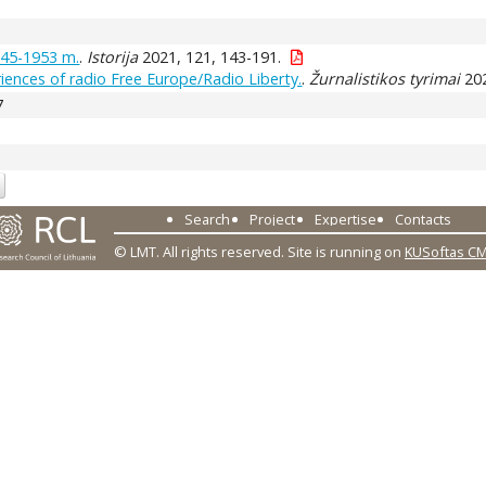
945-1953 m.
.
Istorija
2021, 121, 143-191.
ences of radio Free Europe/Radio Liberty.
.
Žurnalistikos tyrimai
202
7
Search
Project
Expertise
Contacts
© LMT. All rights reserved.
Site is running on
KUSoftas C