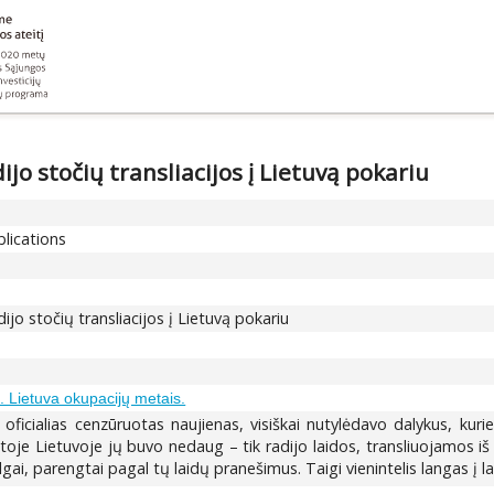
jo stočių transliacijos į Lietuvą pokariu
blications
ijo stočių transliacijos į Lietuvą pokariu
 Lietuva okupacijų metais.
k oficialias cenzūruotas naujienas, visiškai nutylėdavo dalykus, ku
uotoje Lietuvoje jų buvo nedaug – tik radijo laidos, transliuojamos iš 
ai, parengtai pagal tų laidų pranešimus. Taigi vienintelis langas į lai