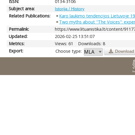
ISSN:
0134-3106
Subject area:
Istorija / History
Related Publications:
Karo laukimo tendencijos Lietuvoje 1
Two myths about "The Voices": experi
Permalink:
https://www.lituanistika.lt/content/9117
Updated:
2026-02-25 13:51:07
Metrics:
Views: 61
Downloads: 8
Export:
Choose type:
Download