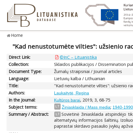
Home
"Kad nenustotumėte vilties": užsienio radi
Direct Link:
©InC – Lituanistika
Collection:
Sklaidos publikacijos / Dissemination pu
Document Type:
Žurnalų straipsniai / Journal articles
Language:
Lietuvių kalba / Lithuanian
Title:
"Kad nenustotumėte vilties": užsienio rad
Authors:
Laukaitytė, Regina
In the Journal:
, 2019, 3, 68-75
Kultūros barai
Subject terms:
;
LT
Žiniasklaida / Mass media
1940-1990.
Summary / Abstract:
Sovietinė žiniasklaida atspindėjo ti
LT
alternatyvių informacijos šaltinių. Izoli
paprastai skirdavo pasaulio įvykių apžvalg