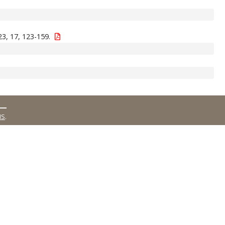
3, 17, 123-159.
MS
.