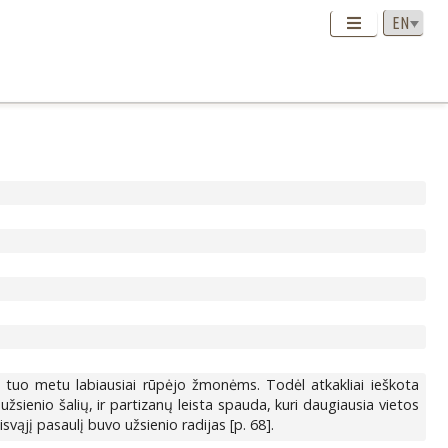
rie tuo metu labiausiai rūpėjo žmonėms. Todėl atkakliai ieškota
užsienio šalių, ir partizanų leista spauda, kuri daugiausia vietos
svąjį pasaulį buvo užsienio radijas [p. 68].