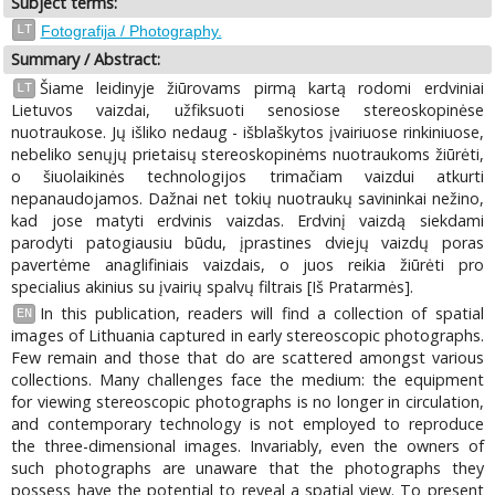
Subject terms:
LT
Fotografija / Photography.
Summary / Abstract:
Šiame leidinyje žiūrovams pirmą kartą rodomi erdviniai
LT
Lietuvos vaizdai, užfiksuoti senosiose stereoskopinėse
nuotraukose. Jų išliko nedaug - išblaškytos įvairiuose rinkiniuose,
nebeliko senųjų prietaisų stereoskopinėms nuotraukoms žiūrėti,
o šiuolaikinės technologijos trimačiam vaizdui atkurti
nepanaudojamos. Dažnai net tokių nuotraukų savininkai nežino,
kad jose matyti erdvinis vaizdas. Erdvinį vaizdą siekdami
parodyti patogiausiu būdu, įprastines dviejų vaizdų poras
pavertėme anaglifiniais vaizdais, o juos reikia žiūrėti pro
specialius akinius su įvairių spalvų filtrais [Iš Pratarmės].
In this publication, readers will find a collection of spatial
EN
images of Lithuania captured in early stereoscopic photographs.
Few remain and those that do are scattered amongst various
collections. Many challenges face the medium: the equipment
for viewing stereoscopic photographs is no longer in circulation,
and contemporary technology is not employed to reproduce
the three-dimensional images. Invariably, even the owners of
such photographs are unaware that the photographs they
possess have the potential to reveal a spatial view. To present