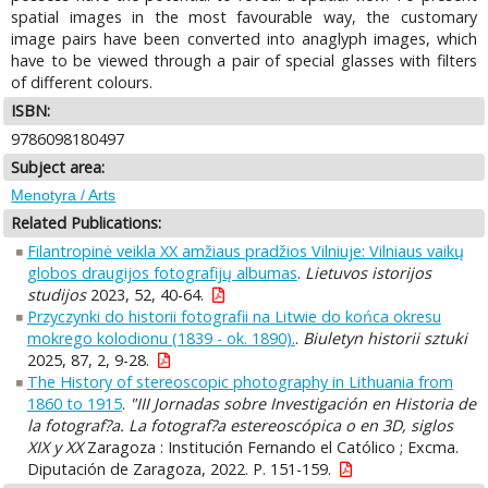
spatial images in the most favourable way, the customary
image pairs have been converted into anaglyph images, which
have to be viewed through a pair of special glasses with filters
of different colours.
ISBN:
9786098180497
Subject area:
Menotyra / Arts
Related Publications:
Filantropinė veikla XX amžiaus pradžios Vilniuje: Vilniaus vaikų
globos draugijos fotografijų albumas
.
Lietuvos istorijos
studijos
2023, 52, 40-64.
Przyczynki do historii fotografii na Litwie do końca okresu
mokrego kolodionu (1839 - ok. 1890).
.
Biuletyn historii sztuki
2025, 87, 2, 9-28.
The History of stereoscopic photography in Lithuania from
1860 to 1915
.
"III Jornadas sobre Investigación en Historia de
la fotograf?a. La fotograf?a estereoscópica o en 3D, siglos
XIX y XX
Zaragoza : Institución Fernando el Católico ; Excma.
Diputación de Zaragoza, 2022. P. 151-159.