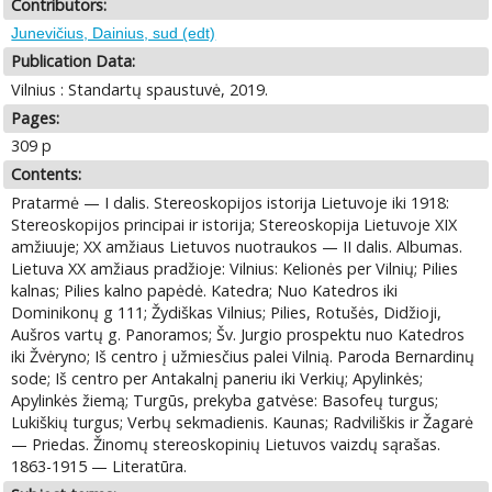
Contributors:
Junevičius, Dainius, sud (edt)
Publication Data:
Vilnius : Standartų spaustuvė, 2019.
Pages:
309 p
Contents:
Pratarmė — I dalis. Stereoskopijos istorija Lietuvoje iki 1918:
Stereoskopijos principai ir istorija; Stereoskopija Lietuvoje XIX
amžiuuje; XX amžiaus Lietuvos nuotraukos — II dalis. Albumas.
Lietuva XX amžiaus pradžioje: Vilnius: Kelionės per Vilnių; Pilies
kalnas; Pilies kalno papėdė. Katedra; Nuo Katedros iki
Dominikonų g 111; Žydiškas Vilnius; Pilies, Rotušės, Didžioji,
Aušros vartų g. Panoramos; Šv. Jurgio prospektu nuo Katedros
iki Žvėryno; Iš centro į užmiesčius palei Vilnią. Paroda Bernardinų
sode; Iš centro per Antakalnį paneriu iki Verkių; Apylinkės;
Apylinkės žiemą; Turgūs, prekyba gatvėse: Basofeų turgus;
Lukiškių turgus; Verbų sekmadienis. Kaunas; Radviliškis ir Žagarė
— Priedas. Žinomų stereoskopinių Lietuvos vaizdų sąrašas.
1863-1915 — Literatūra.